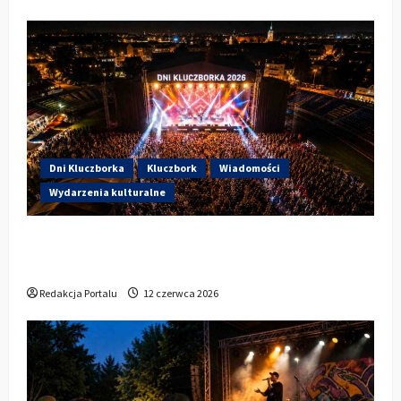
Dni Kluczborka
Kluczbork
Wiadomości
Wydarzenia kulturalne
Dzisiaj startują Dni Kluczborka 2026. Kto
wystąpi dziś na stadionie przy Sportowej?
Redakcja Portalu
12 czerwca 2026