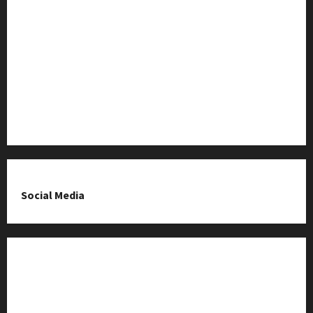
Baza Firm z Kluczborka
Imprezy i wydarzenia
O nas & Kontakt
Polityka prywatności
Social Media
Fanpage na Facebooku
Grupa na Facebooku