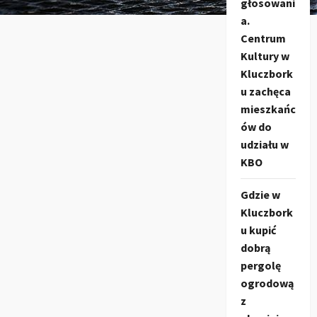
głosowani
a.
Centrum
Kultury w
Kluczbork
u zachęca
mieszkańc
ów do
udziału w
KBO
Gdzie w
Kluczbork
u kupić
dobrą
pergolę
ogrodową
z