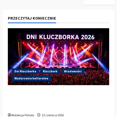
PRZECZYTAJ KONIECZNIE
Dni Kluczborka
Kluczbork
Wiadomości
Wydarzenia kulturalne
Dzisiaj drugi dzień Dni Kluczborka 2026.
Wieczorem na scenie Łzy, Bass Brass i
Cantabile
Redakcja Portalu
13 czerwca 2026