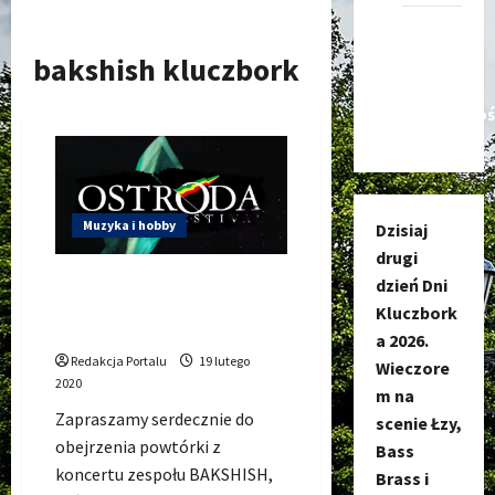
Kanał
nadawczy
bakshish kluczbork
Kluczbork
Społecznoś
Muzyka i hobby
Dzisiaj
drugi
Bakshish live Ostroda
dzień Dni
Reggae Festival 12-07-2019
Kluczbork
(cały koncert)
a 2026.
Redakcja Portalu
19 lutego
Wieczore
2020
m na
Zapraszamy serdecznie do
scenie Łzy,
obejrzenia powtórki z
Bass
koncertu zespołu BAKSHISH,
Brass i