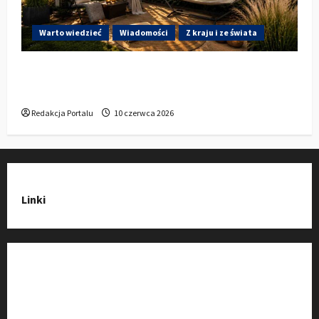
Warto wiedzieć
Wiadomości
Z kraju i ze świata
Gdzie w Kluczborku kupić dobrą pergolę
ogrodową z aluminium?
Redakcja Portalu
10 czerwca 2026
Linki
Strona Główna
Wiadomości