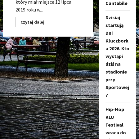
który miał miejsce 12 lipca
Cantabile
2019 roku w...
Dzisiaj
Dowiedz
Czytaj dalej
startują
się
więcej
Dni
o
Bakshish
Kluczbork
live
Ostroda
a 2026. Kto
Reggae
wystąpi
Festival
12-
dziś na
07-
2019
stadionie
(cały
koncert)
przy
Sportowej
?
Hip-Hop
KLU
Festival
wraca do