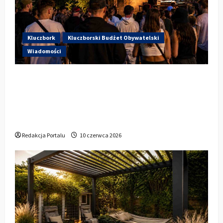
Kluczbork
Kluczborski Budżet Obywatelski
Wiadomości
Hip-Hop KLU Festival wraca do
głosowania. Centrum Kultury w
Kluczborku zachęca mieszkańców do
udziału w KBO
Redakcja Portalu
10 czerwca 2026