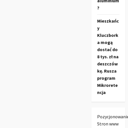
aluminium
?
Mieszkańc
y
Kluczbork
a mogą
dostać do
8 tys. zł na
deszczów
kę. Rusza
program
Mikrorete
ncja
Pozycjonowani
Stron www