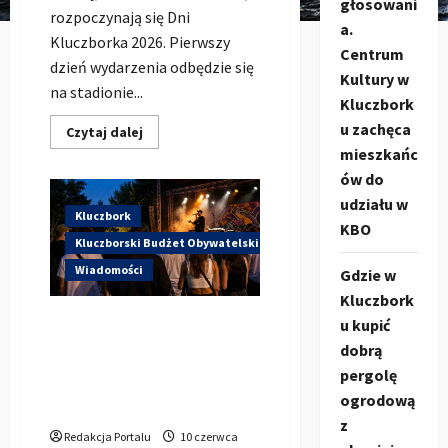
głosowani
rozpoczynają się Dni
a.
Kluczborka 2026. Pierwszy
Centrum
dzień wydarzenia odbędzie się
Kultury w
na stadionie...
Kluczbork
u zachęca
Dowiedz
Czytaj dalej
się
mieszkańc
więcej
o
ów do
Dzisiaj
startują
udziału w
Dni
Kluczbork
KBO
Kluczborka
2026.
Kluczborski Budżet Obywatelski
Kto
wystąpi
Wiadomości
Gdzie w
dziś
na
Kluczbork
stadionie
Hip-Hop KLU Festival wraca
u kupić
przy
Sportowej?
do głosowania. Centrum
dobrą
Kultury w Kluczborku
pergolę
zachęca mieszkańców do
ogrodową
udziału w KBO
z
Redakcja Portalu
10 czerwca