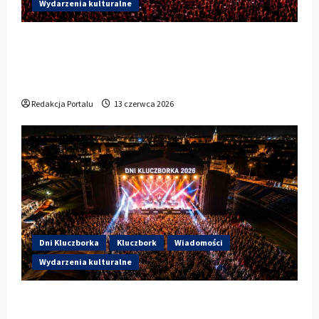
Wydarzenia kulturalne
Dzisiaj drugi dzień Dni Kluczborka 2026.
Wieczorem na scenie Łzy, Bass Brass i
Cantabile
Redakcja Portalu
13 czerwca 2026
Dni Kluczborka
Kluczbork
Wiadomości
Wydarzenia kulturalne
Dzisiaj startują Dni Kluczborka 2026. Kto