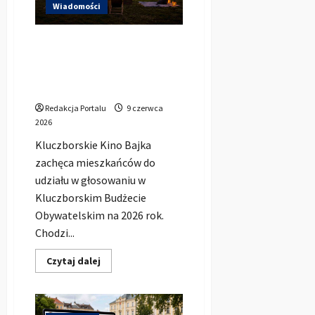
strefa
Wiadomości
mogłaby
powstać
w
Kino Bajka chce zrobić
Kluczborku
Plenerowe Kino na Wsi.
Teraz wszystko zależy od
głosów mieszkańców
Redakcja Portalu
9 czerwca
2026
Kluczborskie Kino Bajka
zachęca mieszkańców do
udziału w głosowaniu w
Kluczborskim Budżecie
Obywatelskim na 2026 rok.
Chodzi...
Dowiedz
Czytaj dalej
się
więcej
o
Kino
Bajka