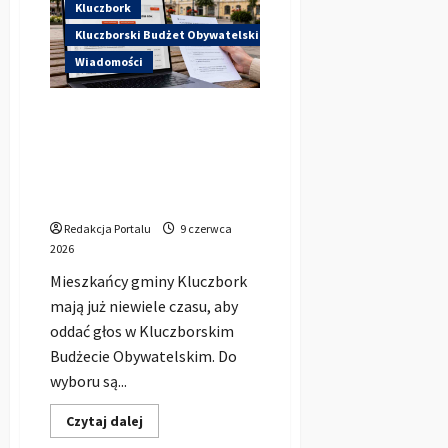
chce
Kluczbork
zrobić
Plenerowe
Kluczborski Budżet Obywatelski
Kino
na
Wiadomości
Wsi.
Teraz
wszystko
Został tylko tydzień na
zależy
od
głosowanie w kluczborskim
głosów
KBO. Mieszkańcy mogą
mieszkańców
zdecydować, co powstanie
w gminie
Redakcja Portalu
9 czerwca
2026
Mieszkańcy gminy Kluczbork
mają już niewiele czasu, aby
oddać głos w Kluczborskim
Budżecie Obywatelskim. Do
wyboru są...
Dowiedz
Czytaj dalej
się
więcej