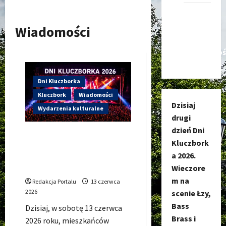
Kanał
nadawczy
Wiadomości
Kluczbork
Społecznoś
Dni Kluczborka
Kluczbork
Wiadomości
Dzisiaj
Wydarzenia kulturalne
drugi
dzień Dni
Dzisiaj drugi dzień Dni
Kluczbork
Kluczborka 2026. Wieczorem
a 2026.
na scenie Łzy, Bass Brass i
Cantabile
Wieczore
m na
Redakcja Portalu
13 czerwca
2026
scenie Łzy,
Bass
Dzisiaj, w sobotę 13 czerwca
Brass i
2026 roku, mieszkańców