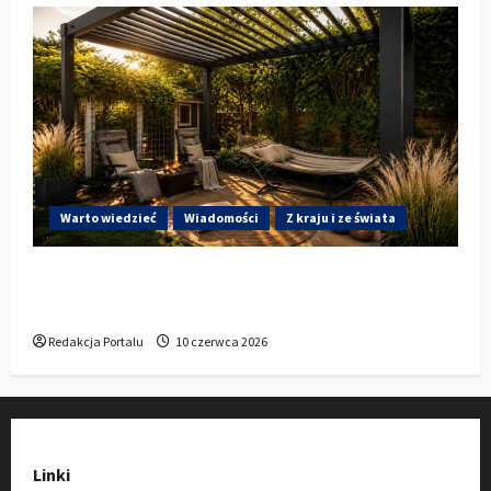
Warto wiedzieć
Wiadomości
Z kraju i ze świata
Gdzie w Kluczborku kupić dobrą pergolę
ogrodową z aluminium?
Redakcja Portalu
10 czerwca 2026
Linki