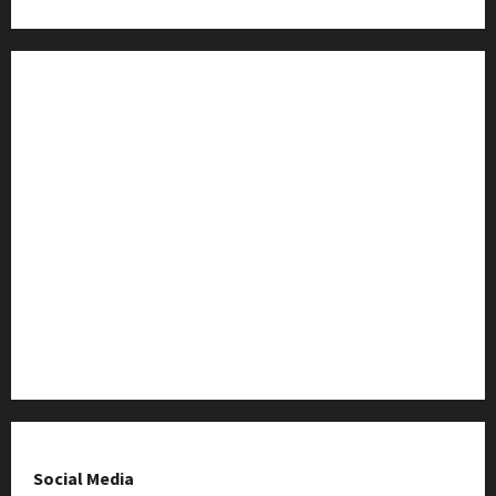
Strona Główna
Wiadomości
Baza Firm z Kluczborka
Imprezy i wydarzenia
O nas & Kontakt
Polityka prywatności
Social Media