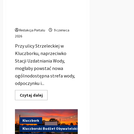
Leśny zdrój przy
wydarzenie
dla
zabytkowych wodociągach.
dzieci,
Taka strefa mogłaby
młodzieży
i
powstać w Kluczborku
rodzin
Redakcja Portalu
9 czerwca
2026
Przy ulicy Strzeleckiej w
Kluczborku, naprzeciwko
Stacji Uzdatniania Wody,
mogłaby powstać nowa
ogólnodostępna strefa wody,
odpoczynku i...
Dowiedz
Czytaj dalej
się
więcej
o
Leśny
zdrój
przy
Kluczbork
zabytkowych
wodociągach.
Kluczborski Budżet Obywatelski
Taka