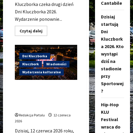
Cantabile
Kluczborka czeka drugi dzień
Dni Kluczborka 2026.
Dzisiaj
Wydarzenie ponownie...
startują
Dowiedz
Czytaj dalej
Dni
się
Kluczbork
więcej
o
a 2026. Kto
Dzisiaj
drugi
wystąpi
dzień
Dni Kluczborka
Dni
dziś na
Kluczborka
Kluczbork
Wiadomości
2026.
stadionie
Wieczorem
Wydarzenia kulturalne
przy
na
scenie
Sportowej
Łzy,
Dzisiaj startują Dni
Bass
?
Brass
Kluczborka 2026. Kto
i
wystąpi dziś na stadionie
Cantabile
Hip-Hop
przy Sportowej?
KLU
Redakcja Portalu
12 czerwca
Festival
2026
wraca do
Dzisiaj, 12 czerwca 2026 roku,