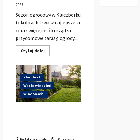
KBO
2026
Sezon ogrodowy w Kluczborku
i okolicach trwa w najlepsze, a
coraz więcej osób urządza
przydomowe tarasy, ogrody...
Dowiedz
Czytaj dalej
się
więcej
o
Gdzie
w
Kluczborku
Kluczbork
kupić
dobrą
Warto wiedzieć
pergolę
ogrodową
Wiadomości
z
aluminium?
Mieszkańcy Kluczborka
mogą dostać do 8 tys. zł na
deszczówkę. Rusza program
Mikroretencja
Redakcja Portalu
10 czerwca