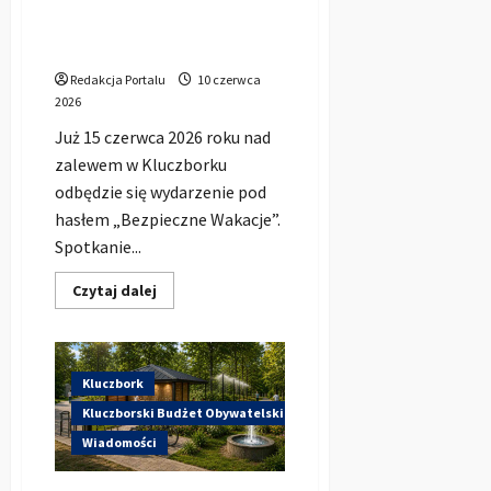
odbędzie się duże
wydarzenie dla dzieci,
młodzieży i rodzin
Redakcja Portalu
10 czerwca
2026
Już 15 czerwca 2026 roku nad
zalewem w Kluczborku
odbędzie się wydarzenie pod
hasłem „Bezpieczne Wakacje”.
Spotkanie...
Dowiedz
Czytaj dalej
się
więcej
o
Bezpieczne
Wakacje
2026
Kluczbork
w
Kluczborku.
Kluczborski Budżet Obywatelski
Nad
zalewem
Wiadomości
odbędzie
się
duże