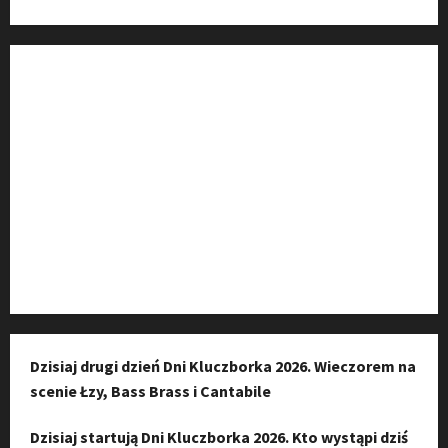
Fanpage na Facebooku
Grupa na Facebooku
Kanał komunikacyjny
Kanał YouTube
Instagram
Dzisiaj drugi dzień Dni Kluczborka 2026. Wieczorem na
scenie Łzy, Bass Brass i Cantabile
Dzisiaj startują Dni Kluczborka 2026. Kto wystąpi dziś