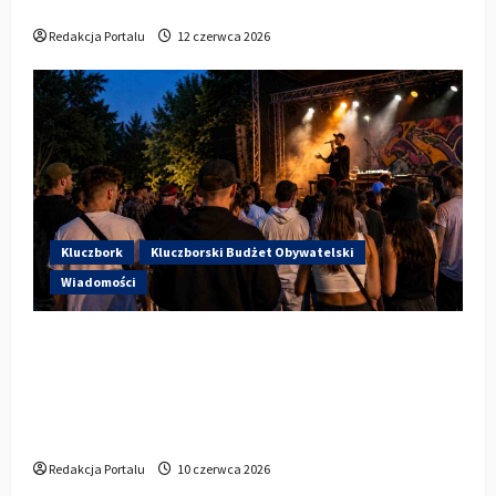
wystąpi dziś na stadionie przy Sportowej?
Redakcja Portalu
12 czerwca 2026
Kluczbork
Kluczborski Budżet Obywatelski
Wiadomości
Hip-Hop KLU Festival wraca do
głosowania. Centrum Kultury w
Kluczborku zachęca mieszkańców do
udziału w KBO
Redakcja Portalu
10 czerwca 2026