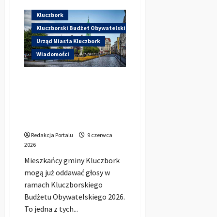
o
Został
Kluczbork
tylko
tydzień
Kluczborski Budżet Obywatelski
na
głosowanie
Urząd Miasta Kluczbork
w
kluczborskim
Wiadomości
KBO.
Mieszkańcy
mogą
Ruszyło głosowanie w
zdecydować,
co
Kluczborskim Budżecie
powstanie
Obywatelskim 2026.
w
gminie
Mieszkańcy zdecydują, na co
pójdą pieniądze
Redakcja Portalu
9 czerwca
2026
Mieszkańcy gminy Kluczbork
mogą już oddawać głosy w
ramach Kluczborskiego
Budżetu Obywatelskiego 2026.
To jedna z tych...