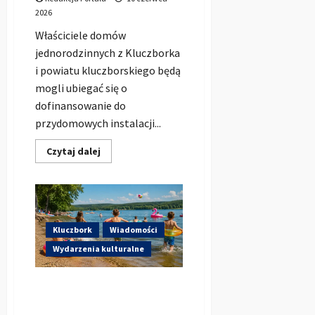
2026
Właściciele domów
jednorodzinnych z Kluczborka
i powiatu kluczborskiego będą
mogli ubiegać się o
dofinansowanie do
przydomowych instalacji...
Dowiedz
Czytaj dalej
się
więcej
o
Mieszkańcy
Kluczborka
mogą
dostać
do
Kluczbork
Wiadomości
8
tys.
Wydarzenia kulturalne
zł
na
deszczówkę.
Bezpieczne Wakacje 2026 w
Rusza
program
Kluczborku. Nad zalewem
Mikroretencja