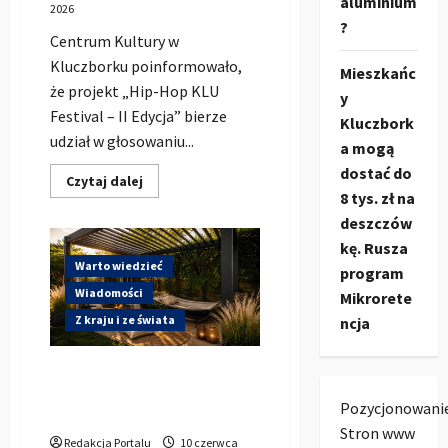
aluminium
2026
?
Centrum Kultury w
Kluczborku poinformowało,
Mieszkańc
że projekt „Hip-Hop KLU
y
Festival – II Edycja” bierze
Kluczbork
udział w głosowaniu...
a mogą
dostać do
Dowiedz
Czytaj dalej
się
8 tys. zł na
więcej
deszczów
o
Hip-
kę. Rusza
Hop
KLU
Warto wiedzieć
program
Festival
wraca
Wiadomości
Mikrorete
do
głosowania.
Z kraju i ze świata
ncja
Centrum
Kultury
w
Gdzie w Kluczborku kupić
Kluczborku
zachęca
dobrą pergolę ogrodową z
mieszkańców
Pozycjonowani
aluminium?
do
Stron www
udziału
Redakcja Portalu
10 czerwca
w