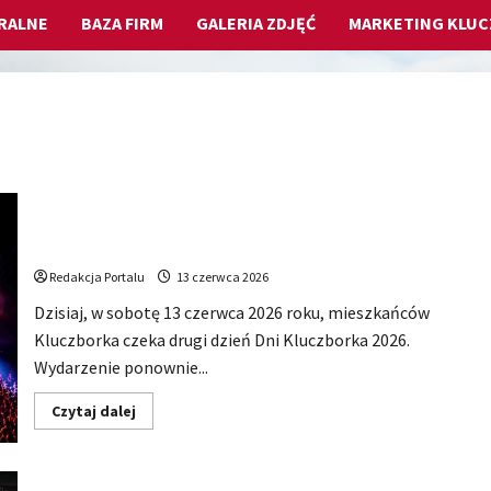
RALNE
BAZA FIRM
GALERIA ZDJĘĆ
MARKETING KLU
Dzisiaj drugi dzień Dni Kluczborka 2026. Wieczorem na
scenie Łzy, Bass Brass i Cantabile
Redakcja Portalu
13 czerwca 2026
Dzisiaj, w sobotę 13 czerwca 2026 roku, mieszkańców
Kluczborka czeka drugi dzień Dni Kluczborka 2026.
Wydarzenie ponownie...
Dowiedz
Czytaj dalej
się
więcej
o
Dzisiaj
drugi