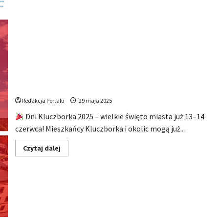
DNI KLUCZBORKA 2025 – Pełny program
Redakcja Portalu
29 maja 2025
Dni Kluczborka 2025 – wielkie święto miasta już 13–14
czerwca! Mieszkańcy Kluczborka i okolic mogą już...
Dowiedz
Czytaj dalej
się
więcej
o
DNI
KLUCZBORKA
2025
–
Pełny
program