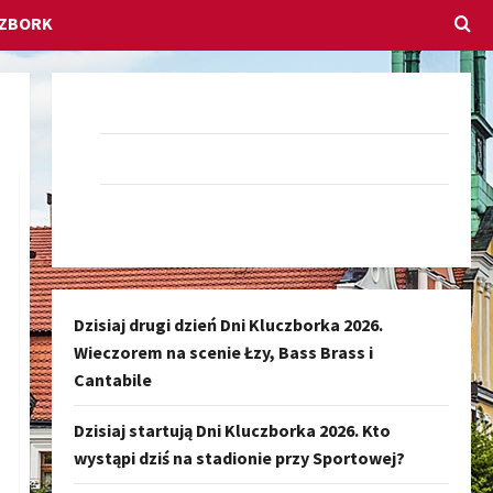
CZBORK
Dołącz do nas na Facebook-u
Darmowe Ogłoszenia Kluczbork
Kanał nadawczy Kluczbork Społeczność
Dzisiaj drugi dzień Dni Kluczborka 2026.
Wieczorem na scenie Łzy, Bass Brass i
Cantabile
Dzisiaj startują Dni Kluczborka 2026. Kto
wystąpi dziś na stadionie przy Sportowej?