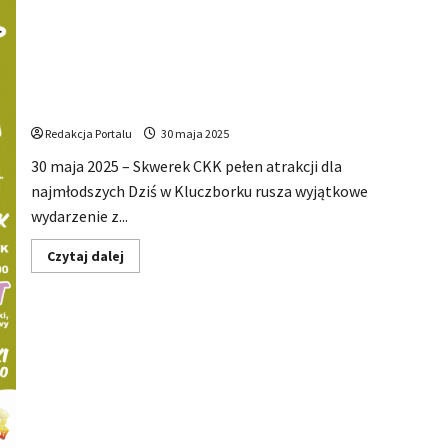
zupełnie
nowa
jakość
w
miejskiej
kulturze
Kluczbork: Bajkowy Dzień Dziecka już dziś!
Redakcja Portalu
30 maja 2025
30 maja 2025 – Skwerek CKK pełen atrakcji dla
najmłodszych Dziś w Kluczborku rusza wyjątkowe
wydarzenie z...
Dowiedz
Czytaj dalej
się
więcej
o
Kluczbork:
Bajkowy
Dzień
Dziecka
już
dziś!