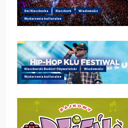
Dni Kluczborka
Kluczbork
Wiadomości
Wydarzenia kulturalne
Kluczborski Budżet Obywatelski
Wiadomości
Wydarzenia kulturalne