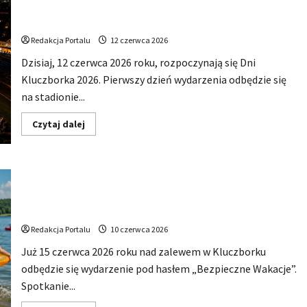
Dzisiaj startują Dni Kluczborka 2026. Kto wystąpi dziś na
dzień
Dni
stadionie przy Sportowej?
Kluczborka
2026.
Redakcja Portalu
12 czerwca 2026
Wieczorem
na
Dzisiaj, 12 czerwca 2026 roku, rozpoczynają się Dni
scenie
Łzy,
Kluczborka 2026. Pierwszy dzień wydarzenia odbędzie się
Bass
Brass
na stadionie...
i
Cantabile
Dowiedz
Czytaj dalej
się
więcej
o
Dzisiaj
startują
Bezpieczne Wakacje 2026 w Kluczborku. Nad zalewem
Dni
Kluczborka
odbędzie się duże wydarzenie dla dzieci, młodzieży i
2026.
Kto
rodzin
wystąpi
dziś
Redakcja Portalu
10 czerwca 2026
na
stadionie
Już 15 czerwca 2026 roku nad zalewem w Kluczborku
przy
Sportowej?
odbędzie się wydarzenie pod hasłem „Bezpieczne Wakacje”.
Spotkanie...