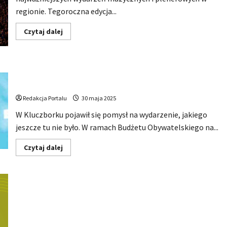
zabawy
regionie. Tegoroczna edycja...
i
atrakcji
dla
Dowiedz
Czytaj dalej
rodzin
się
więcej
o
Znamy
już
Chcą zorganizować HIP HOP Festiwal w Kluczborku –
wykonawców
Dni
zupełnie nowa jakość w miejskiej kulturze
Kluczborka
2026.
Redakcja Portalu
30 maja 2025
Na
stadionie
W Kluczborku pojawił się pomysł na wydarzenie, jakiego
pojawią
się
jeszcze tu nie było. W ramach Budżetu Obywatelskiego na...
gwiazdy
polskiej
sceny
Dowiedz
Czytaj dalej
się
więcej
o
Chcą
zorganizować
HIP
HOP
Festiwal
w
Kluczborku
–