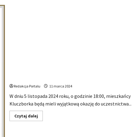
Grupa MoCarta powraca do Kluczborka: Nie przegap
niezwykłego koncertu!
Redakcja Portalu
11 marca 2024
W dniu 5 listopada 2024 roku, o godzinie 18:00, mieszkańcy
Kluczborka będą mieli wyjątkową okazję do uczestnictwa...
Dowiedz
Czytaj dalej
się
więcej
o
Grupa