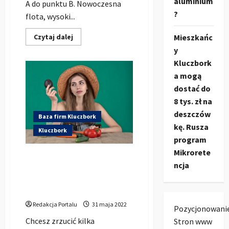
aluminium
A do punktu B. Nowoczesna
?
flota, wysoki...
Dowiedz
Czytaj dalej
Mieszkańc
się
y
więcej
o
Kluczbork
Taxi
Kluczbork
a mogą
–
Łukasz
dostać do
Stecki
8 tys. zł na
deszczów
Baza firm Kluczbork
kę. Rusza
Kluczbork
program
Mikrorete
Chcesz zrzucić kilka
ncja
kilogramów? Sprawdź
ofertę cateringu
dietetycznego w Kluczborku
Redakcja Portalu
31 maja 2022
Pozycjonowani
Chcesz zrzucić kilka
Stron www