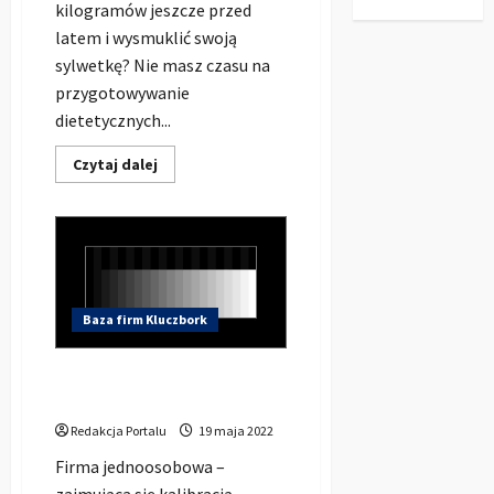
kilogramów jeszcze przed
latem i wysmuklić swoją
sylwetkę? Nie masz czasu na
przygotowywanie
dietetycznych...
Dowiedz
Czytaj dalej
się
więcej
o
Chcesz
zrzucić
kilka
kilogramów?
Sprawdź
ofertę
cateringu
Baza firm Kluczbork
dietetycznego
w
Kluczborku
HD-Kalibracja | Kalibrowanie
ekranów w Kluczborku
Redakcja Portalu
19 maja 2022
Firma jednoosobowa –