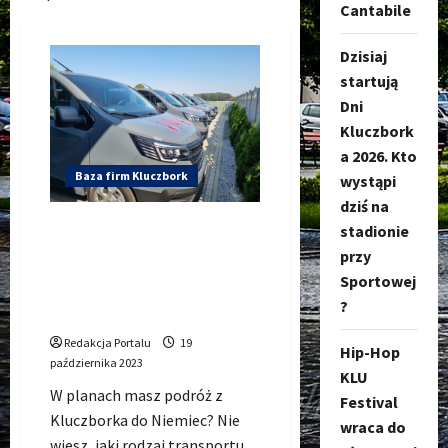
Cantabile
Dzisiaj
startują
Dni
Kluczbork
a 2026. Kto
Baza firm Kluczbork
wystąpi
dziś na
Jak bezproblemowo
stadionie
podróżować z Kluczborka do
przy
Niemiec? Wybierz
Sportowej
nowoczesne busy OKL
?
TRAVEL!
Redakcja Portalu
19
Hip-Hop
października 2023
KLU
W planach masz podróż z
Festival
Kluczborka do Niemiec? Nie
wraca do
wiesz, jaki rodzaj transportu