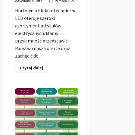
Redakcja Portalu
19 maja 2022
Hurtownia Elektrotechniczna
LED oferuje szeroki
asortyment artykułów
elektrycznych. Mamy
przyjemność przedstawić
Państwu naszą ofertę oraz
zachęcić do...
Dowiedz
Czytaj dalej
się
więcej
o
Hurtownia
Elektrotechniczna
LED
sp.
z
o.o.
|
Hurotwnia
LED
Kluczbork