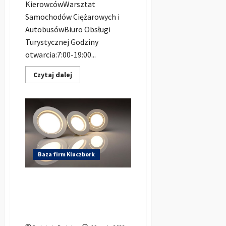
KierowcówWarsztat
Samochodów Ciężarowych i
AutobusówBiuro Obsługi
Turystycznej Godziny
otwarcia:7:00-19:00...
Dowiedz
Czytaj dalej
się
więcej
o
PKS
w
Kluczborku
Sp.zoo
Baza firm Kluczbork
Hurtownia
Elektrotechniczna LED sp. z
o.o. | Hurotwnia LED
Kluczbork