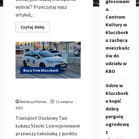
głosowani
wybrać? Przeczytaj nasz
a.
artykuł,...
Centrum
Kultury w
Dowiedz
Czytaj dalej
się
Kluczbork
więcej
u zachęca
o
Jak
mieszkańc
bezproblemowo
podróżować
ów do
z
Kluczborka
udziału w
do
Niemiec?
Baza firm Kluczbork
KBO
Wybierz
nowoczesne
busy
Gdzie w
Taxi Kluczbork – Łukasz
OKL
TRAVEL!
Kluczbork
Stecki
u kupić
Redakcja Portalu
11 sierpnia
2022
dobrą
pergolę
Transport Osobowy Taxi
ogrodową
Łukasz Stecki. Licencjonowane
z
przewozy taksówką z punktu