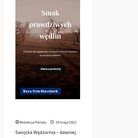
sp.
z
o.o.
Baza firm Kluczbork
Zakłady Mięsne Żabiniec sp.
z o.o.
Redakcja Portalu
19 maja 2022
Swojska Wędzarnia – dawniej