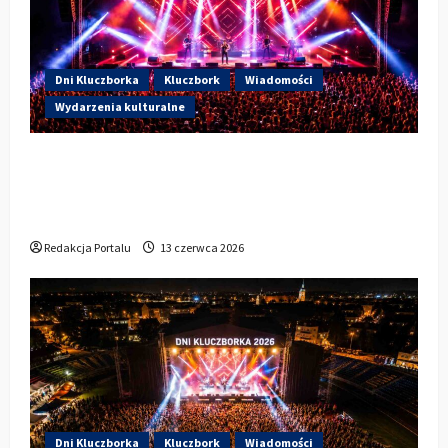
Dni Kluczborka
Kluczbork
Wiadomości
Wydarzenia kulturalne
Dzisiaj drugi dzień Dni Kluczborka 2026.
Wieczorem na scenie Łzy, Bass Brass i
Cantabile
Redakcja Portalu
13 czerwca 2026
Dni Kluczborka
Kluczbork
Wiadomości