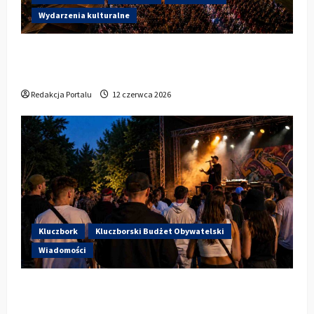
Wydarzenia kulturalne
Dzisiaj startują Dni Kluczborka 2026. Kto
wystąpi dziś na stadionie przy Sportowej?
Redakcja Portalu
12 czerwca 2026
Kluczbork
Kluczborski Budżet Obywatelski
Wiadomości
Hip-Hop KLU Festival wraca do
głosowania. Centrum Kultury w