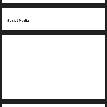
Social Media
Fanpage na Facebooku
Grupa na Facebooku
Kanał komunikacyjny
Kanał YouTube
Instagram