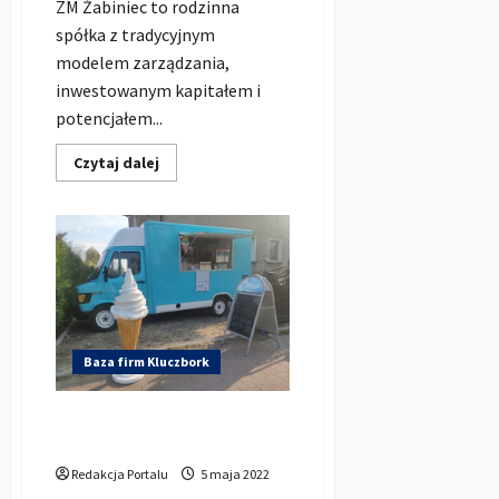
ZM Żabiniec to rodzinna
spółka z tradycyjnym
modelem zarządzania,
inwestowanym kapitałem i
potencjałem...
Dowiedz
Czytaj dalej
się
więcej
o
Zakłady
Mięsne
Żabiniec
sp.
z
o.o.
Baza firm Kluczbork
Lodziarnia na kółkach –
pyszne lody w Kluczborku
Redakcja Portalu
5 maja 2022