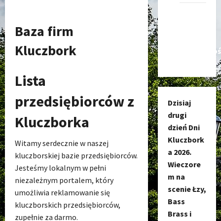
Kanał
nadawczy
Baza firm
Kluczbork
Kluczbork
Społecznoś
Lista
przedsiębiorców z
Dzisiaj
drugi
Kluczborka
dzień Dni
Kluczbork
Witamy serdecznie w naszej
a 2026.
kluczborskiej bazie przedsiębiorców.
Wieczore
Jesteśmy lokalnym w pełni
m na
niezależnym portalem, który
scenie Łzy,
umożliwia reklamowanie się
Bass
kluczborskich przedsiębiorców,
Brass i
zupełnie za darmo.