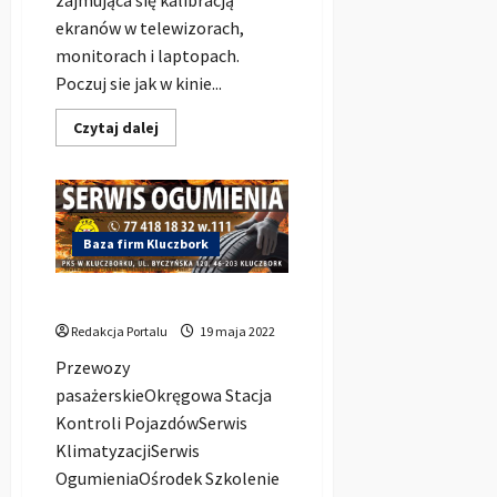
zajmująca się kalibracją
ekranów w telewizorach,
monitorach i laptopach.
Poczuj sie jak w kinie...
Dowiedz
Czytaj dalej
się
więcej
o
HD-
Kalibracja
|
Kalibrowanie
Baza firm Kluczbork
ekranów
w
Kluczborku
PKS w Kluczborku Sp.zoo
Redakcja Portalu
19 maja 2022
Przewozy
pasażerskieOkręgowa Stacja
Kontroli PojazdówSerwis
KlimatyzacjiSerwis
OgumieniaOśrodek Szkolenie