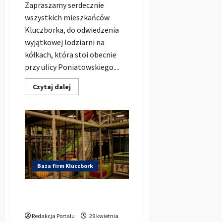
Zapraszamy serdecznie
wszystkich mieszkańców
Kluczborka, do odwiedzenia
wyjątkowej lodziarni na
kółkach, która stoi obecnie
przy ulicy Poniatowskiego....
Dowiedz
Czytaj dalej
się
więcej
o
Lodziarnia
na
kółkach
–
pyszne
lody
w
Kluczborku
Baza firm Kluczbork
Sala Zabaw Family Point w
Kujakowicach k. Kluczborka
Redakcja Portalu
29 kwietnia