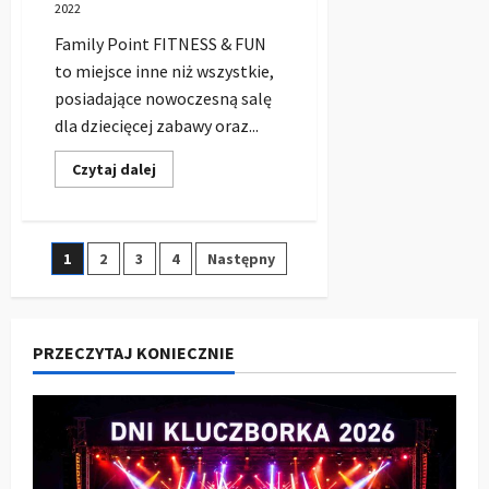
2022
Family Point FITNESS & FUN
to miejsce inne niż wszystkie,
posiadające nowoczesną salę
dla dziecięcej zabawy oraz...
Dowiedz
Czytaj dalej
się
więcej
o
Sala
Zabaw
Stronicowanie
1
2
3
4
Następny
Family
Point
w
wpisów
Kujakowicach
k.
Kluczborka
PRZECZYTAJ KONIECZNIE