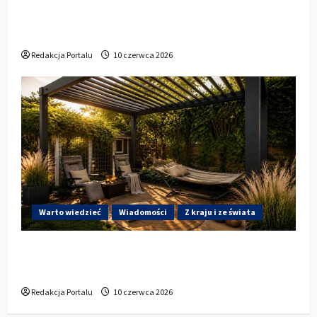
Kluczborku zachęca mieszkańców do
udziału w KBO
Redakcja Portalu
10 czerwca 2026
Warto wiedzieć
Wiadomości
Z kraju i ze świata
Gdzie w Kluczborku kupić dobrą pergolę
ogrodową z aluminium?
Redakcja Portalu
10 czerwca 2026