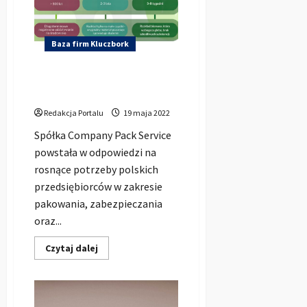
Baza firm Kluczbork
Company Pack Service sp. z
o.o.
Redakcja Portalu
19 maja 2022
Spółka Company Pack Service
powstała w odpowiedzi na
rosnące potrzeby polskich
przedsiębiorców w zakresie
pakowania, zabezpieczania
oraz...
Dowiedz
Czytaj dalej
się
więcej
o
Company
Pack
Service