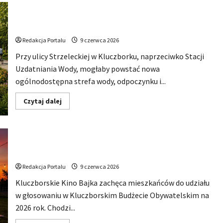
Hip-
Hop
Leśny zdrój przy zabytkowych wodociągach. Taka
KLU
Festival
strefa mogłaby powstać w Kluczborku
wraca
do
Redakcja Portalu
9 czerwca 2026
głosowania.
Centrum
Przy ulicy Strzeleckiej w Kluczborku, naprzeciwko Stacji
Kultury
w
Uzdatniania Wody, mogłaby powstać nowa
Kluczborku
zachęca
ogólnodostępna strefa wody, odpoczynku i...
mieszkańców
do
udziału
Dowiedz
Czytaj dalej
w
się
KBO
więcej
o
Leśny
zdrój
Kino Bajka chce zrobić Plenerowe Kino na Wsi. Teraz
przy
zabytkowych
wszystko zależy od głosów mieszkańców
wodociągach.
Taka
Redakcja Portalu
9 czerwca 2026
strefa
mogłaby
Kluczborskie Kino Bajka zachęca mieszkańców do udziału
powstać
w
w głosowaniu w Kluczborskim Budżecie Obywatelskim na
Kluczborku
2026 rok. Chodzi...