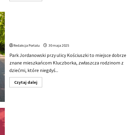
się
więcej
o
Chcą
zorganizować
HIP
HOP
Festiwal
Park Jordanowski w Kluczborku może zyskać nowe
w
życie
Kluczborku
–
Redakcja Portalu
30 maja 2025
zupełnie
nowa
jakość
Park Jordanowski przy ulicy Kościuszki to miejsce dobrze
w
znane mieszkańcom Kluczborka, zwłaszcza rodzinom z
miejskiej
kulturze
dziećmi, które niegdyś...
Dowiedz
Czytaj dalej
się
więcej
o
Park
Jordanowski
w
Kluczborku
może
zyskać
nowe
życie