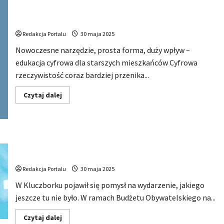
Kluczborskiego
Budżetu
Seniorzy bezpieczni w sieci – praktyczne szkolenia w
Obywatelskiego
Kluczborku
2025.
Rekordowe
Redakcja Portalu
30 maja 2025
głosowanie
i
Nowoczesne narzędzie, prosta forma, duży wpływ –
konkretne
inwestycje
edukacja cyfrowa dla starszych mieszkańców Cyfrowa
rzeczywistość coraz bardziej przenika...
Dowiedz
Czytaj dalej
się
więcej
o
Seniorzy
bezpieczni
w
sieci
Chcą zorganizować HIP HOP Festiwal w Kluczborku –
–
zupełnie nowa jakość w miejskiej kulturze
praktyczne
szkolenia
Redakcja Portalu
30 maja 2025
w
Kluczborku
W Kluczborku pojawił się pomysł na wydarzenie, jakiego
jeszcze tu nie było. W ramach Budżetu Obywatelskiego na...
Dowiedz
Czytaj dalej