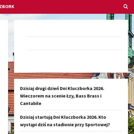
CZBORK
Dołącz do nas na Facebook-u
Darmowe Ogłoszenia Kluczbork
Kanał nadawczy Kluczbork Społeczność
Dzisiaj drugi dzień Dni Kluczborka 2026.
Wieczorem na scenie Łzy, Bass Brass i
Cantabile
Dzisiaj startują Dni Kluczborka 2026. Kto
wystąpi dziś na stadionie przy Sportowej?