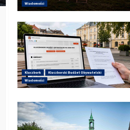
Wiadomości
Kluczbork
Kluczborski Budżet Obywatelski
Wiadomości