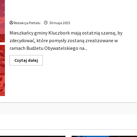
Zostało tylko 6 dni! Trwa głosowanie w Kluczborskim
Budżecie Obywatelskim na 2025 rok
Redakcja Portalu
30 maja 2025
Mieszkańcy gminy Kluczbork mają ostatnią szansę, by
zdecydować, które pomysły zostaną zrealizowane w
ramach Budżetu Obywatelskiego na...
Dowiedz
Czytaj dalej
się
więcej
o
Zostało
tylko
6
dni!
Trwa
głosowanie
w
Kluczborskim
Budżecie
Obywatelskim
na
2025
rok