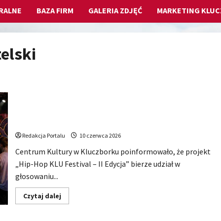
RALNE
BAZA FIRM
GALERIA ZDJĘĆ
MARKETING KLU
elski
Hip-Hop KLU Festival wraca do głosowania. Centrum
Kultury w Kluczborku zachęca mieszkańców do udziału
w KBO
Redakcja Portalu
10 czerwca 2026
Centrum Kultury w Kluczborku poinformowało, że projekt
„Hip-Hop KLU Festival – II Edycja” bierze udział w
głosowaniu...
Dowiedz
Czytaj dalej
się
więcej
o