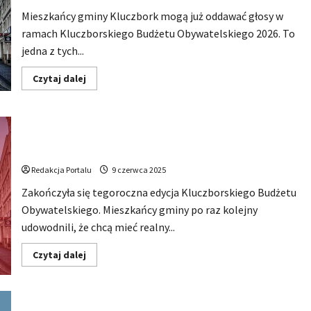
Mieszkańcy
mogą
Mieszkańcy gminy Kluczbork mogą już oddawać głosy w
zdecydować,
co
ramach Kluczborskiego Budżetu Obywatelskiego 2026. To
powstanie
jedna z tych...
w
gminie
Dowiedz
Czytaj dalej
się
więcej
o
Ruszyło
głosowanie
Znamy wyniki Kluczborskiego Budżetu Obywatelskiego
w
Kluczborskim
2025. Rekordowe głosowanie i konkretne inwestycje
Budżecie
Obywatelskim
Redakcja Portalu
9 czerwca 2025
2026.
Mieszkańcy
Zakończyła się tegoroczna edycja Kluczborskiego Budżetu
zdecydują,
na
Obywatelskiego. Mieszkańcy gminy po raz kolejny
co
pójdą
udowodnili, że chcą mieć realny...
pieniądze
Dowiedz
Czytaj dalej
się
więcej
o
Znamy
wyniki