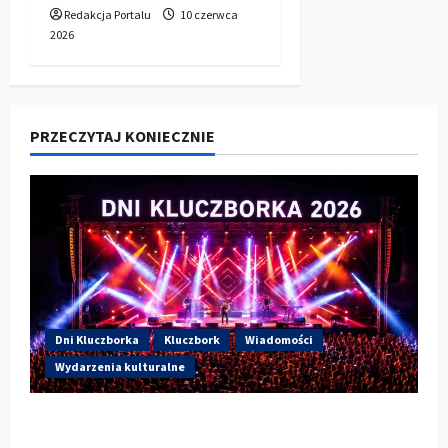
Redakcja Portalu
10 czerwca
2026
PRZECZYTAJ KONIECZNIE
Dni Kluczborka
Kluczbork
Wiadomości
Wydarzenia kulturalne
Dzisiaj drugi dzień Dni Kluczborka 2026.