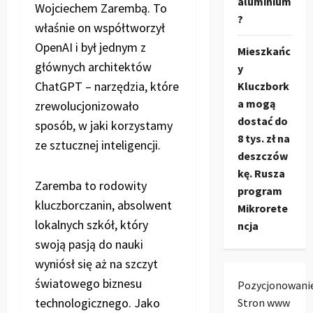
aluminium
Wojciechem Zarembą. To
?
właśnie on współtworzył
OpenAI i był jednym z
Mieszkańc
głównych architektów
y
ChatGPT – narzędzia, które
Kluczbork
a mogą
zrewolucjonizowało
dostać do
sposób, w jaki korzystamy
8 tys. zł na
ze sztucznej inteligencji.
deszczów
kę. Rusza
Zaremba to rodowity
program
kluczborczanin, absolwent
Mikrorete
lokalnych szkół, który
ncja
swoją pasją do nauki
wyniósł się aż na szczyt
światowego biznesu
Pozycjonowani
technologicznego. Jako
Stron www