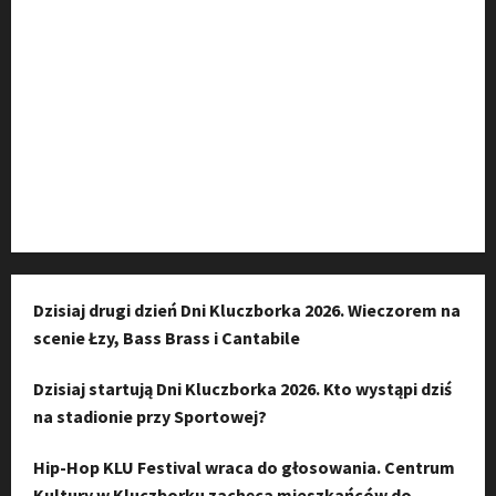
Grupa na Facebooku
Kanał komunikacyjny
Kanał YouTube
Instagram
Dzisiaj drugi dzień Dni Kluczborka 2026. Wieczorem na
scenie Łzy, Bass Brass i Cantabile
Dzisiaj startują Dni Kluczborka 2026. Kto wystąpi dziś
na stadionie przy Sportowej?
Hip-Hop KLU Festival wraca do głosowania. Centrum
Kultury w Kluczborku zachęca mieszkańców do