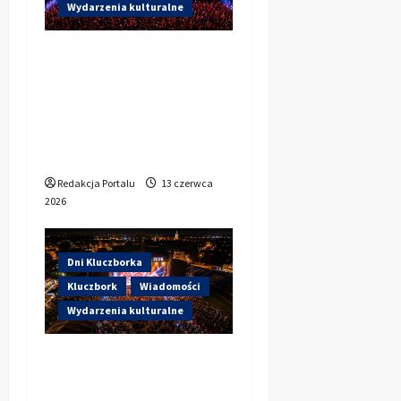
Wydarzenia kulturalne
Dzisiaj drugi dzień Dni
Kluczborka 2026.
Wieczorem na scenie
Łzy, Bass Brass i
Cantabile
Redakcja Portalu
13 czerwca
2026
Dni Kluczborka
Kluczbork
Wiadomości
Wydarzenia kulturalne
Dzisiaj startują Dni
Kluczborka 2026. Kto