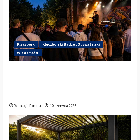
Kluczbork
Kluczborski Budżet Obywatelski
Wiadomości
Hip-Hop KLU Festival wraca do
głosowania. Centrum Kultury w
Kluczborku zachęca mieszkańców do
udziału w KBO
Redakcja Portalu
10 czerwca 2026