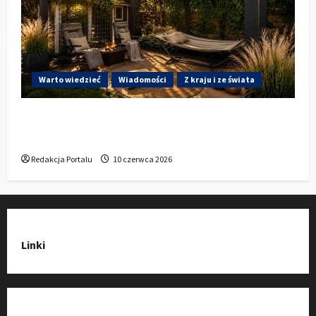
Warto wiedzieć
Wiadomości
Z kraju i ze świata
Gdzie w Kluczborku kupić dobrą pergolę
ogrodową z aluminium?
Redakcja Portalu
10 czerwca 2026
Linki
Strona Główna