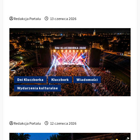
Wieczorem na scenie Łzy, Bass Brass i
Cantabile
Redakcja Portalu
13 czerwca 2026
Dni Kluczborka
Kluczbork
Wiadomości
Wydarzenia kulturalne
Dzisiaj startują Dni Kluczborka 2026. Kto
wystąpi dziś na stadionie przy Sportowej?
Redakcja Portalu
12 czerwca 2026