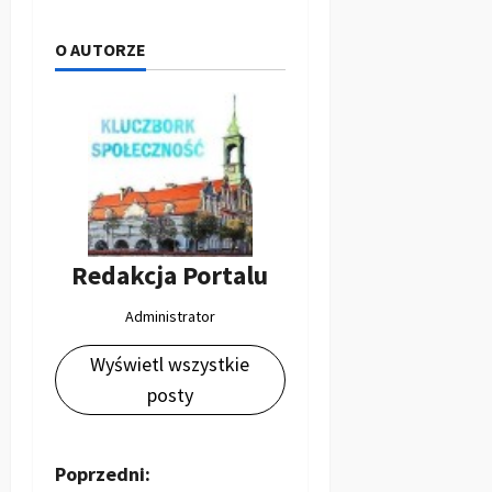
O AUTORZE
Redakcja Portalu
Administrator
Wyświetl wszystkie
posty
Z
Poprzedni: