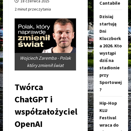
18 czerwca 2025
Cantabile
2 minut przeczytania
Dzisiaj
startują
Dni
Kluczbork
a 2026. Kto
wystąpi
Wojciech Zaremba - Polak
dziś na
który zmienił świat
stadionie
przy
Sportowej
Twórca
?
ChatGPT i
Hip-Hop
współzałożyciel
KLU
Festival
OpenAI
wraca do