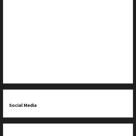
Wiadomości
Baza Firm z Kluczborka
Imprezy i wydarzenia
O nas & Kontakt
Polityka prywatności
Social Media
Fanpage na Facebooku