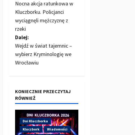
Nocna akcja ratunkowa w
o
Kluczborku. Policjanci
b
wyciągnęli mężczyznę z
rzeki
a
Dalej:
c
Wejdź w świat tajemnic –
wybierz Kryminologię we
z
Wrocławiu
w
p
KONIECZNIE PRZECZYTAJ
i
RÓWNIEŻ
s
y
Dni Kluczborka
Kluczbork
Wiadomości