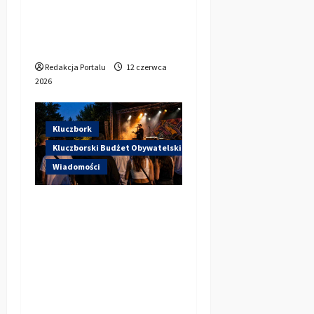
wystąpi dziś na
stadionie przy
Sportowej?
Redakcja Portalu
12 czerwca
2026
Kluczbork
Kluczborski Budżet Obywatelski
Wiadomości
Hip-Hop KLU Festival
wraca do głosowania.
Centrum Kultury w
Kluczborku zachęca
mieszkańców do
udziału w KBO