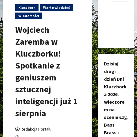
Kluczbork
Warto wiedzieć
Kanał
nadawczy
Wiadomości
Kluczbork
Wojciech
Społecznoś
Zaremba w
Kluczborku!
Spotkanie z
Dzisiaj
drugi
geniuszem
dzień Dni
Kluczbork
sztucznej
a 2026.
inteligencji już 1
Wieczore
m na
sierpnia
scenie Łzy,
Bass
Redakcja Portalu
Brass i