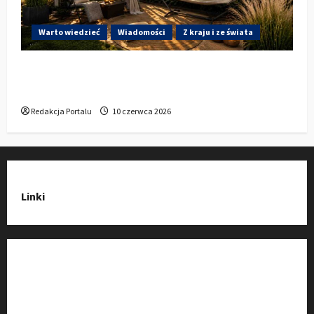
Warto wiedzieć
Wiadomości
Z kraju i ze świata
Gdzie w Kluczborku kupić dobrą pergolę
ogrodową z aluminium?
Redakcja Portalu
10 czerwca 2026
Linki
Strona Główna
Wiadomości