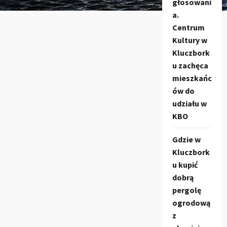
głosowani
a.
Centrum
Kultury w
Kluczbork
u zachęca
mieszkańc
ów do
udziału w
KBO
Gdzie w
Kluczbork
u kupić
dobrą
pergolę
ogrodową
z