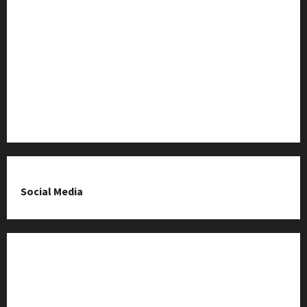
Baza Firm z Kluczborka
Imprezy i wydarzenia
O nas & Kontakt
Polityka prywatności
Social Media
Fanpage na Facebooku
Grupa na Facebooku