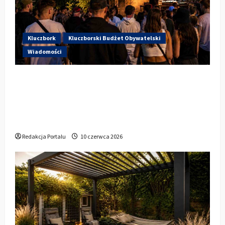
Kluczbork
Kluczborski Budżet Obywatelski
Wiadomości
Hip-Hop KLU Festival wraca do
głosowania. Centrum Kultury w
Kluczborku zachęca mieszkańców do
udziału w KBO
Redakcja Portalu
10 czerwca 2026