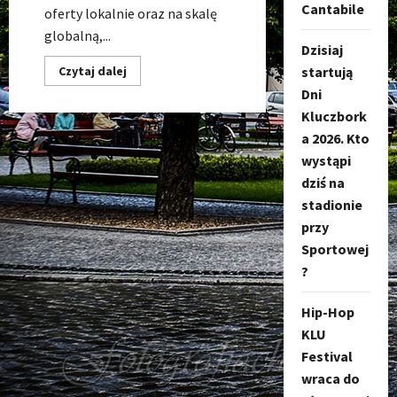
Cantabile
oferty lokalnie oraz na skalę
globalną,...
Dzisiaj
Dowiedz
Czytaj dalej
startują
się
Dni
więcej
o
Kluczbork
Kamil
Rzeźnik
a 2026. Kto
Digital
Marketing
wystąpi
dziś na
stadionie
przy
Sportowej
?
Hip-Hop
KLU
Festival
wraca do