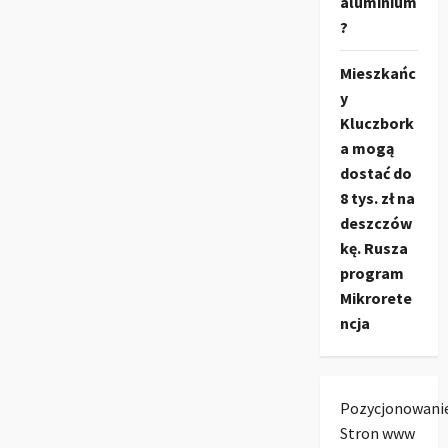
aluminium
?
Mieszkańc
y
Kluczbork
a mogą
dostać do
8 tys. zł na
deszczów
kę. Rusza
program
Mikrorete
ncja
Pozycjonowani
Stron www