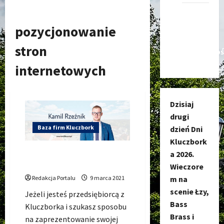
Kanał
nadawczy
pozycjonowanie
Kluczbork
stron
Społecznoś
internetowych
Dzisiaj
drugi
Baza firm Kluczbork
dzień Dni
Kluczbork
Kamil Rzeźnik Digital
a 2026.
Marketing
Wieczore
Redakcja Portalu
9 marca 2021
m na
scenie Łzy,
Jeżeli jesteś przedsiębiorcą z
Bass
Kluczborka i szukasz sposobu
Brass i
na zaprezentowanie swojej