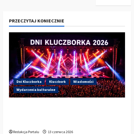
PRZECZYTAJ KONIECZNIE
Dni Kluczborka
Kluczbork
Wiadomości
Wydarzenia kulturalne
Dzisiaj drugi dzień Dni Kluczborka 2026.
Wieczorem na scenie Łzy, Bass Brass i
Cantabile
Redakcja Portalu
13 czerwca 2026