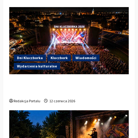
Dni Kluczborka
Kluczbork
Wiadomości
Wydarzenia kulturalne
Dzisiaj startują Dni Kluczborka 2026. Kto
wystąpi dziś na stadionie przy Sportowej?
Redakcja Portalu
12 czerwca 2026