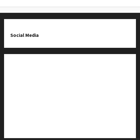
Social Media
Fanpage na Facebooku
Grupa na Facebooku
Kanał komunikacyjny
Kanał YouTube
Instagram