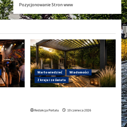
Pozycjonowanie Stron www
Warto wiedzieć
Wiadomości
Z kraju i ze świata
a do
Gdzie w Kluczborku kupić dobrą
ury w
pergolę ogrodową z aluminium?
zkańców do
Redakcja Portalu
10 czerwca 2026