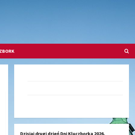
CZBORK
Dołącz do nas na Facebook-u
Darmowe Ogłoszenia Kluczbork
Kanał nadawczy Kluczbork Społeczność
Dzisiaj drugi dzień Dni Kluczborka 2026.