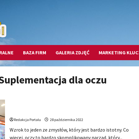
RALNE
BAZA FIRM
GALERIA ZDJĘĆ
MARKETING KLU
Suplementacja dla oczu
Jak zadbać o dobry wzrok? Suplementacja dla oczu
Redakcja Portalu
28 października 2022
Wzrok to jeden ze zmysłów, który jest bardzo istotny. Co
więcej, oczy to bardzo skomplikowany narząd, który...