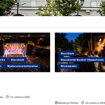
Kluczbork
orka
Kluczbork
Kluczborski Budżet Obywatelski
i
Wydarzenia kulturalne
Wiadomości
artują Dni Kluczborka 2026.
Hip-Hop KLU Festival wrac
i dziś na stadionie przy
głosowania. Centrum Kult
?
Kluczborku zachęca mies
udziału w KBO
alu
12 czerwca 2026
Redakcja Portalu
10 czerwca 2026