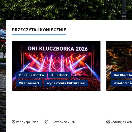
PRZECZYTAJ KONIECZNIE
Dni Kluczborka
Kluczbork
Dni Kluczb
Wiadomości
Wydarzenia kulturalne
Wiadomośc
Dzisiaj drugi dzień Dni Kluczborka
Dzisiaj st
2026. Wieczorem na scenie Łzy, Bass
Kto wystąp
Brass i Cantabile
Sportowej
Redakcja Portalu
13 czerwca 2026
Redakcja Port