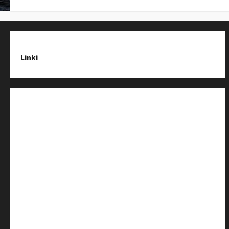
Linki
Strona Główna
Wiadomości
Baza Firm z Kluczborka
Imprezy i wydarzenia
O nas & Kontakt
Polityka prywatności