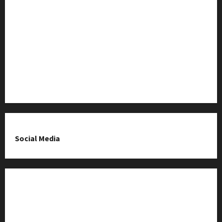
Baza Firm z Kluczborka
Imprezy i wydarzenia
O nas & Kontakt
Polityka prywatności
Social Media
Fanpage na Facebooku
Grupa na Facebooku