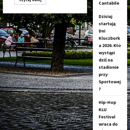
Cantabile
się
więcej
o
Debiut
Dzisiaj
muzyczny
startują
teza
&
Dni
m.a.n
–
Kluczbork
życie
to
a 2026. Kto
życie
wystąpi
dziś na
stadionie
przy
Sportowej
?
Hip-Hop
KLU
Festival
wraca do