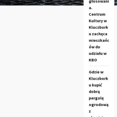
głosowani
a.
Centrum
Kultury w
Kluczbork
u zachęca
mieszkańc
ów do
udziału w
KBO
Gdzie w
Kluczbork
u kupić
dobrą
pergolę
ogrodową
z