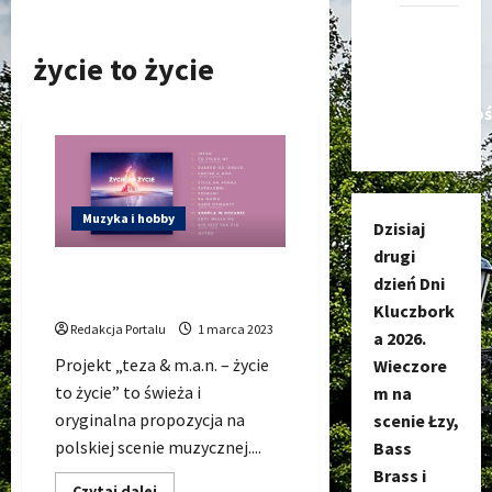
Kanał
nadawczy
życie to życie
Kluczbork
Społecznoś
Muzyka i hobby
Dzisiaj
drugi
Debiut muzyczny teza &
dzień Dni
m.a.n – życie to życie
Kluczbork
Redakcja Portalu
1 marca 2023
a 2026.
Projekt „teza & m.a.n. – życie
Wieczore
to życie” to świeża i
m na
oryginalna propozycja na
scenie Łzy,
polskiej scenie muzycznej....
Bass
Brass i
Dowiedz
Czytaj dalej