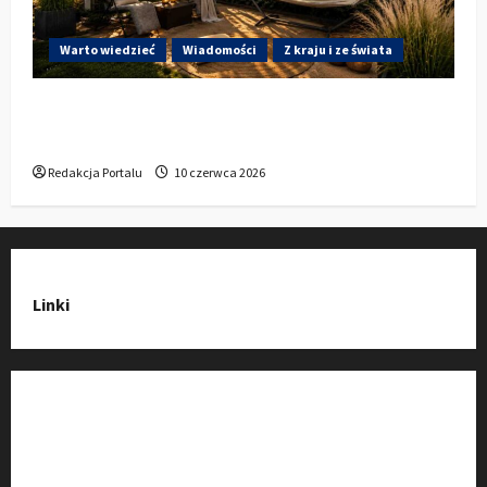
Warto wiedzieć
Wiadomości
Z kraju i ze świata
Gdzie w Kluczborku kupić dobrą pergolę
ogrodową z aluminium?
Redakcja Portalu
10 czerwca 2026
Linki
Strona Główna
Wiadomości