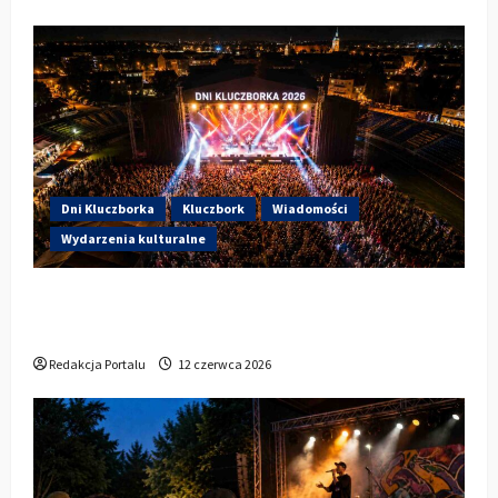
Dni Kluczborka
Kluczbork
Wiadomości
Wydarzenia kulturalne
Dzisiaj startują Dni Kluczborka 2026. Kto
wystąpi dziś na stadionie przy Sportowej?
Redakcja Portalu
12 czerwca 2026