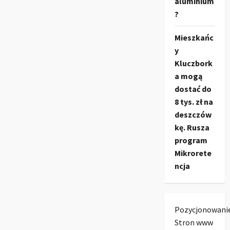
aluminium
?
Mieszkańc
y
Kluczbork
a mogą
dostać do
8 tys. zł na
deszczów
kę. Rusza
program
Mikrorete
ncja
Pozycjonowani
Stron www