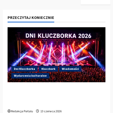
PRZECZYTAJ KONIECZNIE
Dni Kluczborka
Kluczbork
Wiadomości
Wydarzenia kulturalne
Dzisiaj drugi dzień Dni Kluczborka 2026.
Wieczorem na scenie Łzy, Bass Brass i
Cantabile
Redakcja Portalu
13 czerwca 2026