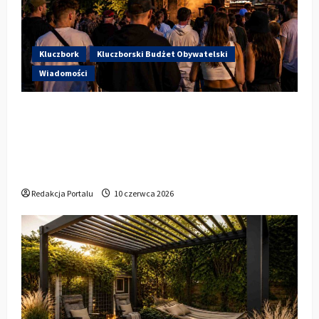
Kluczbork
Kluczborski Budżet Obywatelski
Wiadomości
Hip-Hop KLU Festival wraca do
głosowania. Centrum Kultury w
Kluczborku zachęca mieszkańców do
udziału w KBO
Redakcja Portalu
10 czerwca 2026