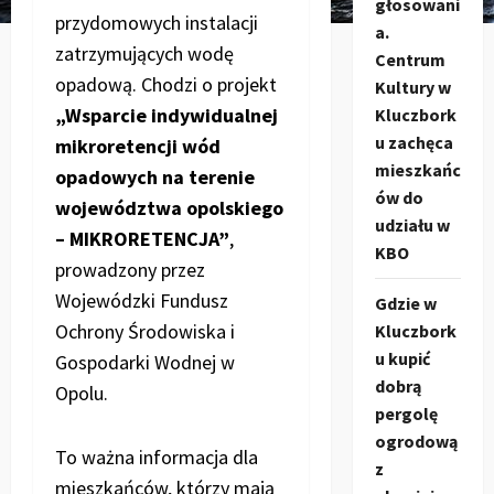
głosowani
przydomowych instalacji
a.
zatrzymujących wodę
Centrum
opadową. Chodzi o projekt
Kultury w
„Wsparcie indywidualnej
Kluczbork
u zachęca
mikroretencji wód
mieszkańc
opadowych na terenie
ów do
województwa opolskiego
udziału w
– MIKRORETENCJA”
,
KBO
prowadzony przez
Wojewódzki Fundusz
Gdzie w
Ochrony Środowiska i
Kluczbork
u kupić
Gospodarki Wodnej w
dobrą
Opolu.
pergolę
ogrodową
To ważna informacja dla
z
mieszkańców, którzy mają