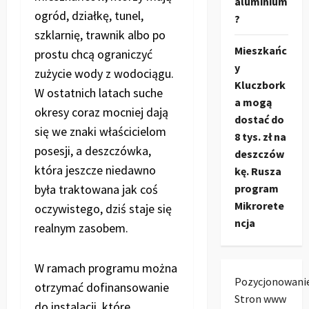
aluminium
ogród, działkę, tunel,
?
szklarnię, trawnik albo po
Mieszkańc
prostu chcą ograniczyć
y
zużycie wody z wodociągu.
Kluczbork
W ostatnich latach suche
a mogą
okresy coraz mocniej dają
dostać do
się we znaki właścicielom
8 tys. zł na
posesji, a deszczówka,
deszczów
która jeszcze niedawno
kę. Rusza
była traktowana jak coś
program
Mikrorete
oczywistego, dziś staje się
ncja
realnym zasobem.
W ramach programu można
Pozycjonowani
otrzymać dofinansowanie
Stron www
do instalacji, które