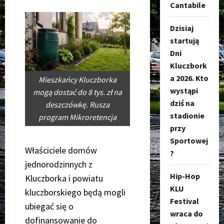
Cantabile
Dzisiaj
startują
Dni
Kluczbork
a 2026. Kto
Mieszkańcy Kluczborka
wystąpi
mogą dostać do 8 tys. zł na
dziś na
deszczówkę. Rusza
stadionie
program Mikroretencja
przy
Sportowej
Właściciele domów
?
jednorodzinnych z
Hip-Hop
Kluczborka i powiatu
KLU
kluczborskiego będą mogli
Festival
ubiegać się o
wraca do
dofinansowanie do