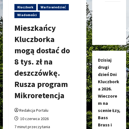
Kluczbork
Warto wiedzieć
Kanał
nadawczy
Wiadomości
Kluczbork
Mieszkańcy
Społecznoś
Kluczborka
mogą dostać do
8 tys. zł na
Dzisiaj
drugi
deszczówkę.
dzień Dni
Kluczbork
Rusza program
a 2026.
Mikroretencja
Wieczore
m na
scenie Łzy,
Redakcja Portalu
Bass
10 czerwca 2026
Brass i
7 minut przeczytania