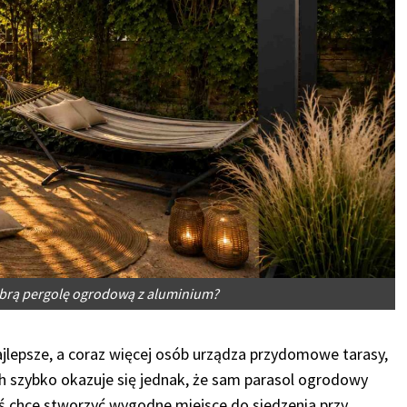
obrą pergolę ogrodową z aluminium?
jlepsze, a coraz więcej osób urządza przydomowe tarasy,
ch szybko okazuje się jednak, że sam parasol ogrodowy
toś chce stworzyć wygodne miejsce do siedzenia przy