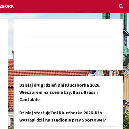
CZBORK
Dołącz do nas na Facebook-u
Darmowe Ogłoszenia Kluczbork
Kanał nadawczy Kluczbork Społeczność
Dzisiaj drugi dzień Dni Kluczborka 2026.
Wieczorem na scenie Łzy, Bass Brass i
Cantabile
Dzisiaj startują Dni Kluczborka 2026. Kto
wystąpi dziś na stadionie przy Sportowej?