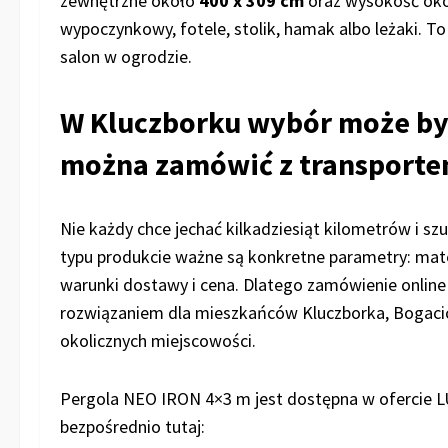
zewnętrzne około
400 x 309 cm
oraz wysokość ok
wypoczynkowy, fotele, stolik, hamak albo leżaki. To 
salon w ogrodzie.
W Kluczborku wybór może być
można zamówić z transport
Nie każdy chce jechać kilkadziesiąt kilometrów i sz
typu produkcie ważne są konkretne parametry: materi
warunki dostawy i cena. Dlatego zamówienie onli
rozwiązaniem dla mieszkańców Kluczborka, Bogacicy
okolicznych miejscowości.
Pergola NEO IRON 4×3 m jest dostępna w ofercie 
bezpośrednio tutaj: