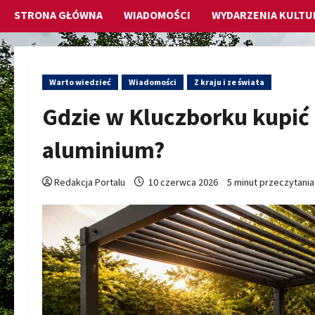
STRONA GŁÓWNA
WIADOMOŚCI
WYDARZENIA KULTU
Warto wiedzieć
Wiadomości
Z kraju i ze świata
Gdzie w Kluczborku kupić
aluminium?
Redakcja Portalu
10 czerwca 2026
5 minut przeczytania