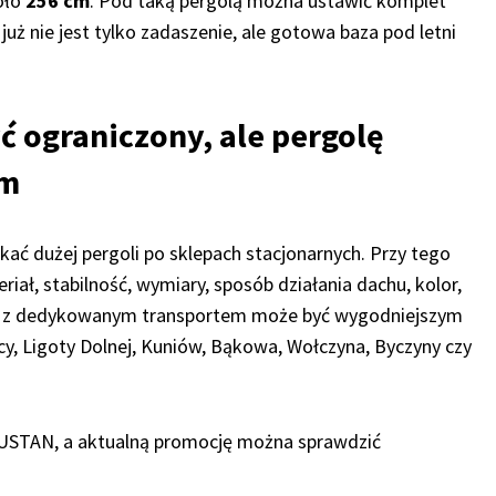
oło
256 cm
. Pod taką pergolą można ustawić komplet
już nie jest tylko zadaszenie, ale gotowa baza pod letni
 ograniczony, ale pergolę
em
ukać dużej pergoli po sklepach stacjonarnych. Przy tego
ał, stabilność, wymiary, sposób działania dachu, kolor,
ne z dedykowanym transportem może być wygodniejszym
, Ligoty Dolnej, Kuniów, Bąkowa, Wołczyna, Byczyny czy
LUSTAN, a aktualną promocję można sprawdzić