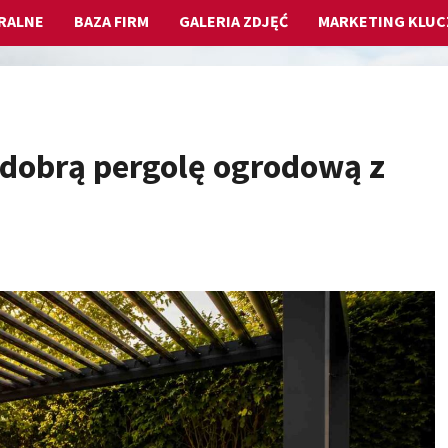
RALNE
BAZA FIRM
GALERIA ZDJĘĆ
MARKETING KLU
 dobrą pergolę ogrodową z