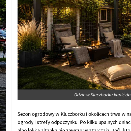
Gdzie w Kluczborku kupić d
Sezon ogrodowy w Kluczborku i okolicach trwa w na
ogrody i strefy odpoczynku. Po kilku upalnych dnia
albo lekka altanka nie zawsze wystarczają. Jeśli k