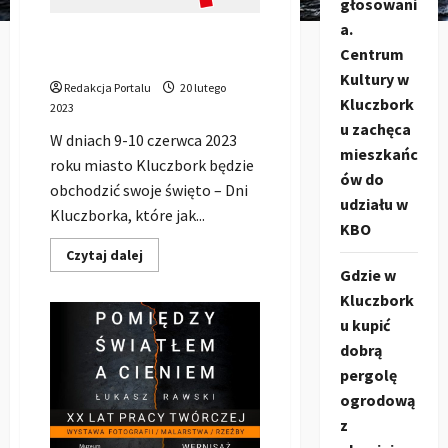
głosowani
cześć
770-
a.
lecia
Zespół DŻEM zagra podczas
Kluczborka!
Centrum
DNI KLUCZBORKA 2023
Kultury w
Redakcja Portalu
20 lutego
Kluczbork
2023
u zachęca
W dniach 9-10 czerwca 2023
mieszkańc
roku miasto Kluczbork będzie
ów do
obchodzić swoje święto – Dni
udziału w
Kluczborka, które jak...
KBO
Dowiedz
Czytaj dalej
się
Gdzie w
więcej
o
Kluczbork
Zespół
u kupić
DŻEM
zagra
dobrą
podczas
DNI
pergolę
KLUCZBORKA
2023
ogrodową
z