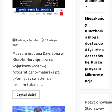
aluminium
?
Wydarzenia kulturalne
Mieszkańc
Pomiędzy światłem, a
y
cieniem Łukasz Rawski – XX
Kluczbork
lat pracy twórczej
a mogą
Redakcja Portalu
12 lutego
dostać do
2023
8 tys. zł na
Muzeum im. Jana Dzierżona w
deszczów
Kluczborku zaprasza na
kę. Rusza
wyjątkową wystawę
program
fotograficzno-malarską pt.
Mikrorete
„Pomiędzy światłem, a
ncja
cieniem Łukasza...
Dowiedz
Czytaj dalej
się
więcej
Pozycjonowani
o
Stron www
Pomiędzy
światłem,