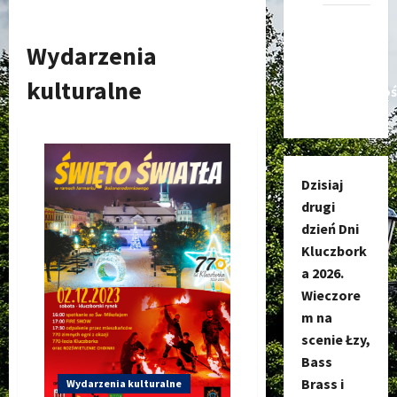
Kanał
nadawczy
Wydarzenia
Kluczbork
kulturalne
Społecznoś
Dzisiaj
drugi
dzień Dni
Kluczbork
a 2026.
Wieczore
m na
scenie Łzy,
Bass
Brass i
Wydarzenia kulturalne