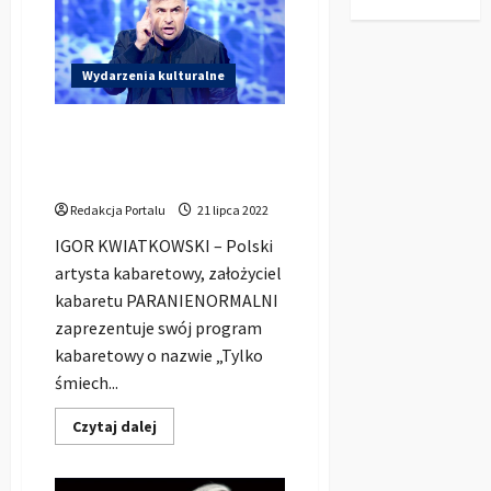
a
cieniem
Łukasz
Rawski
–
Wydarzenia kulturalne
XX
lat
pracy
IGOR KWIATKOWSKI z
twórczej
kabaretu PARANIENORMALNI
wystąpi w Kluczboku!
Redakcja Portalu
21 lipca 2022
IGOR KWIATKOWSKI – Polski
artysta kabaretowy, założyciel
kabaretu PARANIENORMALNI
zaprezentuje swój program
kabaretowy o nazwie „Tylko
śmiech...
Dowiedz
Czytaj dalej
się
więcej
o
IGOR