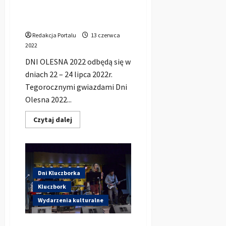
harmonogram imprezy oraz
plakat
Redakcja Portalu
13 czerwca
2022
DNI OLESNA 2022 odbędą się w
dniach 22 – 24 lipca 2022r.
Tegorocznymi gwiazdami Dni
Olesna 2022...
Dowiedz
Czytaj dalej
się
więcej
o
Dni
Olesna
2022
–
Dni Kluczborka
Pełny
harmonogram
Kluczbork
imprezy
oraz
Wydarzenia kulturalne
plakat