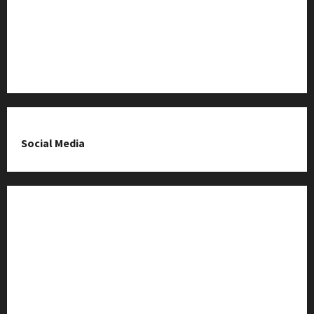
O nas & Kontakt
Polityka prywatności
Social Media
Fanpage na Facebooku
Grupa na Facebooku
Kanał komunikacyjny
Kanał YouTube