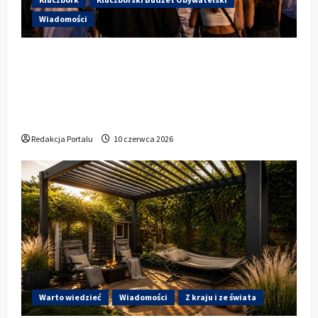
Wiadomości
Hip-Hop KLU Festival wraca do
głosowania. Centrum Kultury w
Kluczborku zachęca mieszkańców do
udziału w KBO
Redakcja Portalu
10 czerwca 2026
Warto wiedzieć
Wiadomości
Z kraju i ze świata