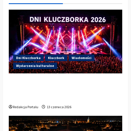
Dni Kluczborka
Kluczbork
Wiadomości
Wydarzenia kulturalne
Dzisiaj drugi dzień Dni Kluczborka 2026.
Wieczorem na scenie Łzy, Bass Brass i
Cantabile
Redakcja Portalu
13 czerwca 2026