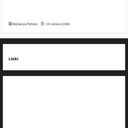
Gdzie w Kluczborku kupić dobrą pergolę
ogrodową z aluminium?
Redakcja Portalu
10 czerwca 2026
Linki
Strona Główna
Wiadomości
Baza Firm z Kluczborka
Imprezy i wydarzenia