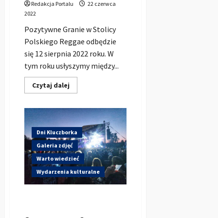
Redakcja Portalu
22 czerwca
2022
Pozytywne Granie w Stolicy
Polskiego Reggae odbędzie
się 12 sierpnia 2022 roku. W
tym roku usłyszymy między...
Dowiedz
Czytaj dalej
się
więcej
o
Koncert
Maleo
Reggae
Rockers
Dni Kluczborka
12
sierpnia
Galeria zdjęć
w
Warto wiedzieć
Kluczborku!
Wydarzenia kulturalne
DNI KLUCZBORKA 2022 –
Pełna galeria zdjęć