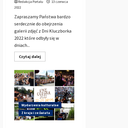
Redakcja Portalu
13 czerwca
2022
Zapraszamy Państwa bardzo
serdecznie do obejrzenia
galerii zdjęć z Dni Kluczborka
2022 które odbyły się w
dniach...
Dowiedz
Czytaj dalej
się
więcej
o
DNI
KLUCZBORKA
2022
–
Pełna
galeria
zdjęć
Wydarzenia kulturalne
Z kraju i ze świata
Dni Olesna 2022 – Pełny