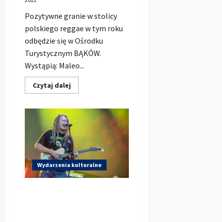
Pozytywne granie w stolicy
polskiego reggae w tym roku
odbędzie się w Ośrodku
Turystycznym BĄKÓW.
Wystąpią: Maleo...
Dowiedz
Czytaj dalej
się
więcej
o
POZYTYWNE
GRANIE
W
STOLICY
POLSKIEGO
REGGAE
2022
–
Wydarzenia kulturalne
Plakat,
bilety,
informacje
Koncert Maleo Reggae
Rockers 12 sierpnia w
Kluczborku!