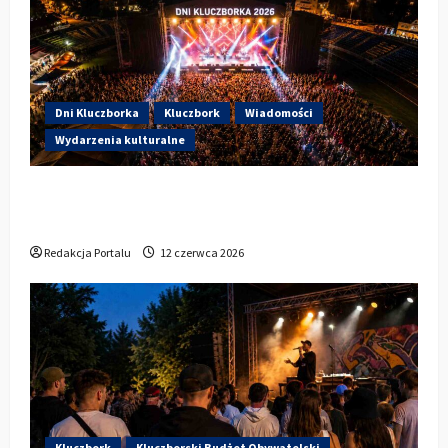
Dni Kluczborka
Kluczbork
Wiadomości
Wydarzenia kulturalne
Dzisiaj startują Dni Kluczborka 2026. Kto
wystąpi dziś na stadionie przy Sportowej?
Redakcja Portalu
12 czerwca 2026
Kluczbork
Kluczborski Budżet Obywatelski