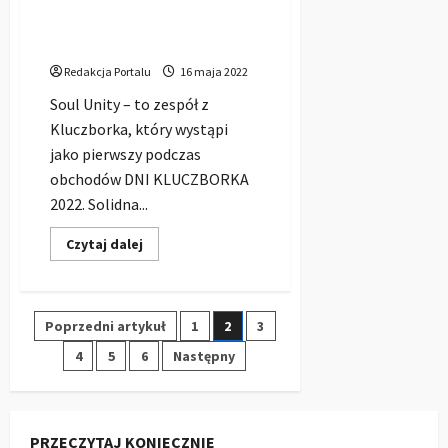
To oni zagrają jako pierwsi
poczas DNI KLUCZBORKA
2022
Redakcja Portalu
16 maja 2022
Soul Unity – to zespół z
Kluczborka, który wystąpi
jako pierwszy podczas
obchodów DNI KLUCZBORKA
2022. Solidna...
Dowiedz
Czytaj dalej
się
więcej
o
To
oni
Stronicowanie
Poprzedni artykuł
1
2
3
zagrają
jako
pierwsi
4
5
6
Następny
wpisów
poczas
DNI
KLUCZBORKA
2022
PRZECZYTAJ KONIECZNIE