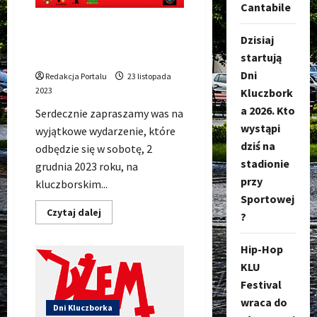
Cantabile
ŚWIĘTO ŚWIATŁA – Rozpalmy
Dzisiaj
770 ogni na cześć 770-lecia
Kluczborka!
startują
Dni
Redakcja Portalu
23 listopada
2023
Kluczbork
a 2026. Kto
Serdecznie zapraszamy was na
wystąpi
wyjątkowe wydarzenie, które
dziś na
odbędzie się w sobotę, 2
stadionie
grudnia 2023 roku, na
przy
kluczborskim...
Sportowej
Dowiedz
Czytaj dalej
?
się
więcej
o
Hip-Hop
ŚWIĘTO
ŚWIATŁA
KLU
–
Rozpalmy
Festival
770
ogni
wraca do
Dni Kluczborka
na