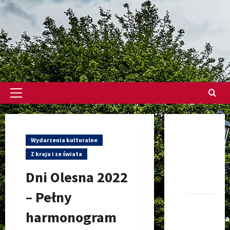
Menu
główne
Dołącz
Wydarzenia kulturalne
do nas
Z kraju i ze świata
na
Facebook-
Dni Olesna 2022
u
– Pełny
Darmowe
harmonogram
Ogłoszenia