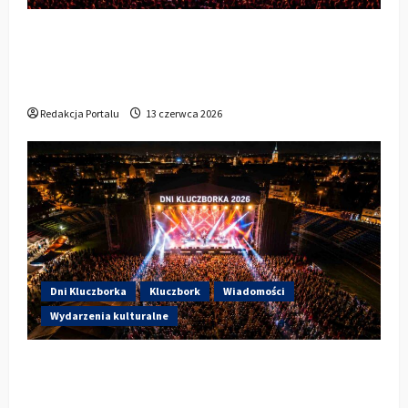
Dzisiaj drugi dzień Dni Kluczborka 2026.
Wieczorem na scenie Łzy, Bass Brass i
Cantabile
Redakcja Portalu
13 czerwca 2026
Dni Kluczborka
Kluczbork
Wiadomości
Wydarzenia kulturalne
Dzisiaj startują Dni Kluczborka 2026. Kto
wystąpi dziś na stadionie przy Sportowej?