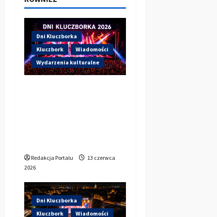
s
y
Dni Kluczborka
Kluczbork
Wiadomości
Wydarzenia kulturalne
Dzisiaj drugi dzień Dni
Kluczborka 2026.
Wieczorem na scenie
Łzy, Bass Brass i
Cantabile
Redakcja Portalu
13 czerwca
2026
Dni Kluczborka
Kluczbork
Wiadomości