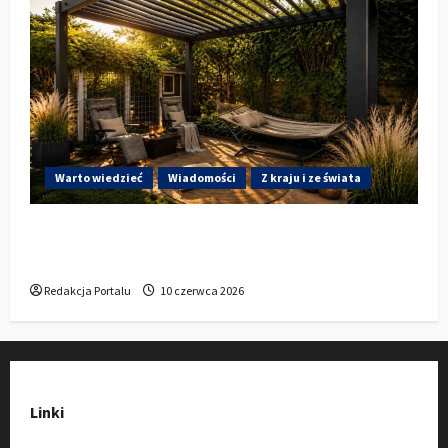
Warto wiedzieć
Wiadomości
Z kraju i ze świata
Gdzie w Kluczborku kupić dobrą pergolę
ogrodową z aluminium?
Redakcja Portalu
10 czerwca 2026
Linki