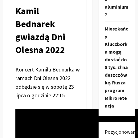
aluminium
Kamil
?
Bednarek
Mieszkańc
gwiazdą Dni
y
Kluczbork
Olesna 2022
a mogą
dostać do
8 tys. zł na
Koncert Kamila Bednarka w
deszczów
ramach Dni Olesna 2022
kę. Rusza
odbędzie się w sobotę 23
program
lipca o godzinie 22:15.
Mikrorete
ncja
Pozycjonowani