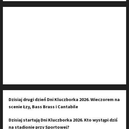
Fanpage na Facebooku
Grupa na Facebooku
Kanał komunikacyjny
Kanał YouTube
Instagram
Dzisiaj drugi dzień Dni Kluczborka 2026. Wieczorem na
scenie Łzy, Bass Brass i Cantabile
Dzisiaj startują Dni Kluczborka 2026. Kto wystąpi dziś
na stadionie przy Sportowej?