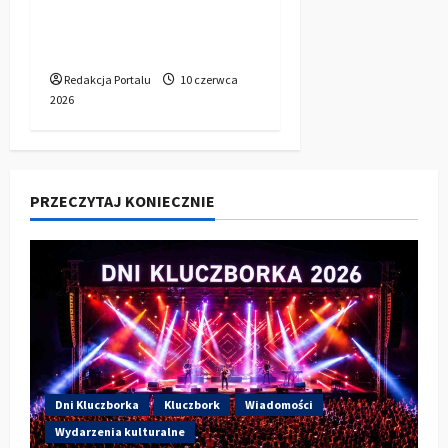
ogrodową z
aluminium?
Redakcja Portalu
10 czerwca
2026
PRZECZYTAJ KONIECZNIE
Dni Kluczborka
Kluczbork
Wiadomości
Wydarzenia kulturalne