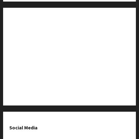
Strona Główna
Wiadomości
Baza Firm z Kluczborka
Imprezy i wydarzenia
O nas & Kontakt
Polityka prywatności
Social Media