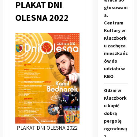
PLAKAT DNI
głosowani
OLESNA 2022
a.
Centrum
Kultury w
Kluczbork
u zachęca
mieszkańc
ów do
udziału w
KBO
Gdzie w
Kluczbork
u kupić
dobrą
pergolę
PLAKAT DNI OLESNA 2022
ogrodową
z