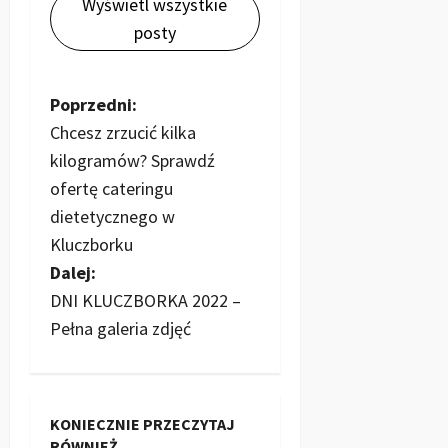
Wyświetl wszystkie
posty
Z
Poprzedni:
Chcesz zrzucić kilka
o
kilogramów? Sprawdź
b
ofertę cateringu
dietetycznego w
a
Kluczborku
c
Dalej:
DNI KLUCZBORKA 2022 –
z
Pełna galeria zdjęć
w
p
KONIECZNIE PRZECZYTAJ
i
RÓWNIEŻ