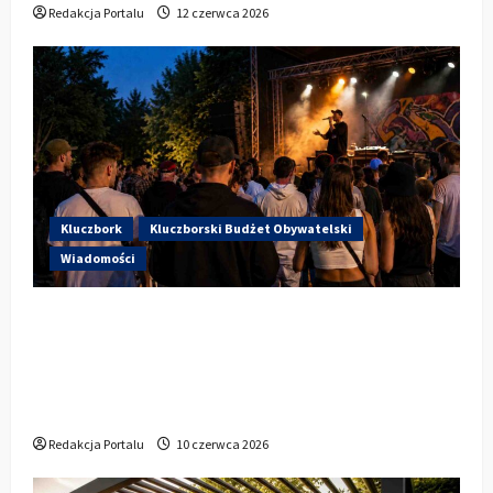
Redakcja Portalu
12 czerwca 2026
Kluczbork
Kluczborski Budżet Obywatelski
Wiadomości
Hip-Hop KLU Festival wraca do
głosowania. Centrum Kultury w
Kluczborku zachęca mieszkańców do
udziału w KBO
Redakcja Portalu
10 czerwca 2026