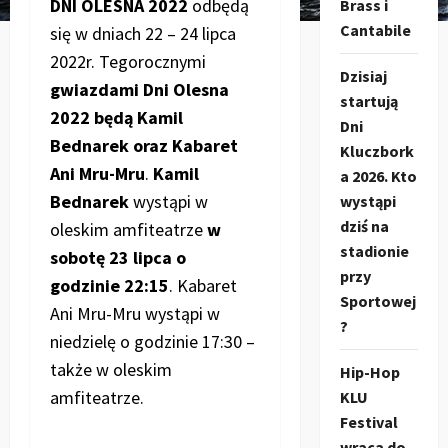
DNI OLESNA 2022
odbędą
Brass i
Cantabile
się w dniach 22 – 24 lipca
2022r. Tegorocznymi
Dzisiaj
gwiazdami Dni Olesna
startują
2022 będą Kamil
Dni
Bednarek oraz Kabaret
Kluczbork
Ani Mru-Mru
.
Kamil
a 2026. Kto
Bednarek
wystąpi w
wystąpi
dziś na
oleskim amfiteatrze
w
stadionie
sobotę 23 lipca o
przy
godzinie 22:15
. Kabaret
Sportowej
Ani Mru-Mru wystąpi w
?
niedzielę o godzinie 17:30 –
także w oleskim
Hip-Hop
amfiteatrze.
KLU
Festival
wraca do