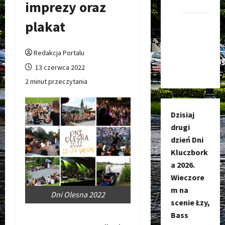
Kluczbork
imprezy oraz
plakat
Kanał
nadawczy
Kluczbork
Redakcja Portalu
Społecznoś
13 czerwca 2022
2 minut przeczytania
Dzisiaj
drugi
dzień Dni
Kluczbork
a 2026.
Wieczore
m na
Dni Olesna 2022
scenie Łzy,
Bass