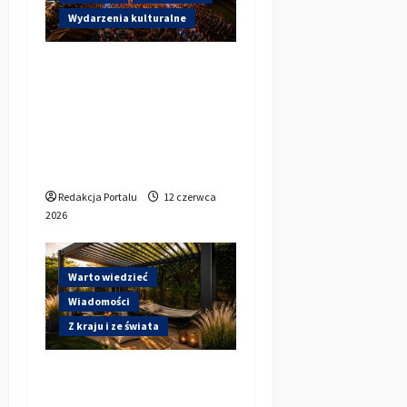
Wydarzenia kulturalne
Dzisiaj startują Dni
Kluczborka 2026. Kto
wystąpi dziś na
stadionie przy
Sportowej?
Redakcja Portalu
12 czerwca
2026
Warto wiedzieć
Wiadomości
Z kraju i ze świata
Gdzie w Kluczborku
kupić dobrą pergolę