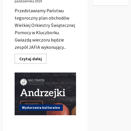
października 2019
Przedstawiamy Państwu
tegoroczny plan obchodów
Wielkiej Orkiestry Świątecznej
Pomocy w Kluczborku.
Gwiazdą wieczoru będzie
zespół JAFIA wykonujący...
Dowiedz
Czytaj dalej
się
więcej
o
WOŚP
2020
w
Kluczborku.
Gwiazda
wieczoru
JAFIA.
Zobacz
plakat
Wydarzenia kulturalne
Andrzejki 2019 w Restauracji
Nad Stawem (Bogacica) z Dj-