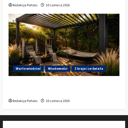
Redakcja Portalu
10 czerwca 2026
Warto wiedzieć
Wiadomości
Z kraju i ze świata
Gdzie w Kluczborku kupić dobrą pergolę
ogrodową z aluminium?
Redakcja Portalu
10 czerwca 2026