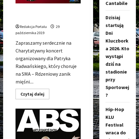
Cantabile
Charytatywny Koncert Kolęd
Dzisiaj
i Pastorałek dla Patrysia
startują
Redakcja Portalu
29
Dni
października 2019
Kluczbork
Zapraszamy serdecznie na
a 2026. Kto
Charytatywny koncert
wystąpi
organizowany dla Patryka
dziś na
Radwańskiego, który choruje
stadionie
na SMA – Rdzeniowy zanik
przy
mięśni....
Sportowej
Dowiedz
Czytaj dalej
?
się
więcej
o
Hip-Hop
Charytatywny
Koncert
KLU
Kolęd
i
Festival
Pastorałek
wraca do
dla
Patrysia