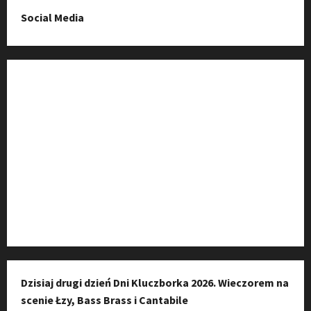
Social Media
Fanpage na Facebooku
Grupa na Facebooku
Kanał komunikacyjny
Kanał YouTube
Instagram
Dzisiaj drugi dzień Dni Kluczborka 2026. Wieczorem na
scenie Łzy, Bass Brass i Cantabile