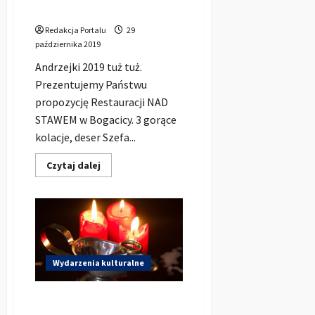
em
Redakcja Portalu
29
października 2019
Andrzejki 2019 tuż tuż.
Prezentujemy Państwu
propozycję Restauracji NAD
STAWEM w Bogacicy. 3 gorące
kolacje, deser Szefa...
Dowiedz
Czytaj dalej
się
więcej
o
Andrzejki
2019
w
Restauracji
Nad
Stawem
(Bogacica)
Wydarzenia kulturalne
z
Dj-
em
Andrzejki 2019 w Oleśnie i