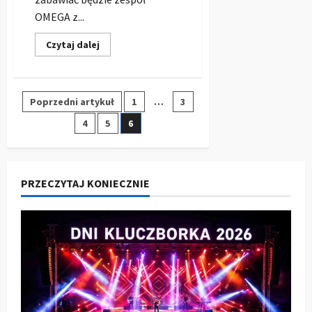
OMEGA z...
Dowiedz
Czytaj dalej
się
więcej
o
Zabawa
Andrzejkowa
Stronicowanie
Poprzedni artykuł
1
…
3
2019
w
Pałacu
4
5
6
wpisów
Pawłowice
PRZECZYTAJ KONIECZNIE