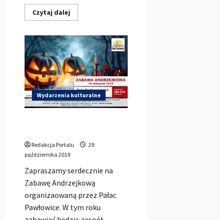
Dowiedz
Czytaj dalej
się
więcej
o
Mikołajki
z
Bajki
w
Kluczborku
Wydarzenia kulturalne
Zabawa Andrzejkowa 2019 w
Pałacu Pawłowice
Redakcja Portalu
29
października 2019
Zapraszamy serdecznie na
Zabawę Andrzejkową
organizaowaną przez Pałac
Pawłowice. W tym roku
zabawiać będzie zespół