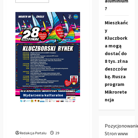
aluminium
się
więcej
?
o
Artur
Barciś
Mieszkańc
Show
w
y
Kluczborku
11.11.2019r.
Kluczbork
a mogą
dostać do
8 tys. zł na
deszczów
kę. Rusza
program
Mikrorete
Wydarzenia kulturalne
ncja
WOŚP 2020 w Kluczborku.
Gwiazda wieczoru JAFIA.
Zobacz plakat
Pozycjonowani
Stron www
Redakcja Portalu
29