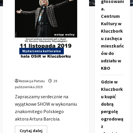
głosowani
a.
Centrum
Kultury w
Kluczbork
u zachęca
mieszkańc
Wydarzenia kulturalne
ów do
udziału w
Artur Barciś Show w
KBO
Kluczborku 11.11.2019r.
Gdzie w
Redakcja Portalu
29
października 2019
Kluczbork
u kupić
Zapraszamy serdecznie na
dobrą
wyjątkowe SHOW w wykonaniu
pergolę
znakomitego Polskiego
ogrodową
aktora Artura Barcisia.
z
Dowiedz
Czytaj dalej