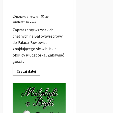
Bal Sylwestrowy 2019/2020 w
Pałacu Pawłowice
Redakcja Portalu
29
października 2019
Zapraszamy wszystkich
chętnych na Bal Sylwestrowy
do Pałacu Pawłowice
znajdującego się w bliskiej
okolicy Kluczborka.. Zabawiać
gości...
Dowiedz
Czytaj dalej
się
więcej
o
Bal
Sylwestrowy
2019/2020
w
Pałacu
Pawłowice