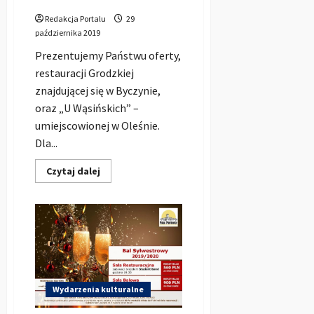
Byczynie
Redakcja Portalu
29
października 2019
Prezentujemy Państwu oferty,
restauracji Grodzkiej
znajdującej się w Byczynie,
oraz „U Wąsińskich” –
umiejscowionej w Oleśnie.
Dla...
Dowiedz
Czytaj dalej
się
więcej
o
Andrzejki
2019
w
Oleśnie
i
Byczynie
Wydarzenia kulturalne