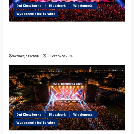
Dni Kluczborka
Kluczbork
Wiadomości
Wydarzenia kulturalne
Dzisiaj drugi dzień Dni Kluczborka 2026.
Wieczorem na scenie Łzy, Bass Brass i
Cantabile
Redakcja Portalu
13 czerwca 2026
Dni Kluczborka
Kluczbork
Wiadomości
Wydarzenia kulturalne