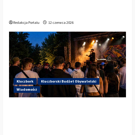
Dzisiaj startują Dni Kluczborka 2026. Kto
wystąpi dziś na stadionie przy Sportowej?
Redakcja Portalu
12 czerwca 2026
Kluczbork
Kluczborski Budżet Obywatelski
Wiadomości
Hip-Hop KLU Festival wraca do
głosowania. Centrum Kultury w
Kluczborku zachęca mieszkańców do
udziału w KBO