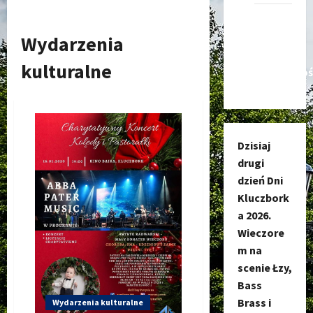
Kanał
nadawczy
Wydarzenia
Kluczbork
kulturalne
Społecznoś
Dzisiaj
drugi
dzień Dni
Kluczbork
a 2026.
Wieczore
m na
scenie Łzy,
Bass
Brass i
Wydarzenia kulturalne