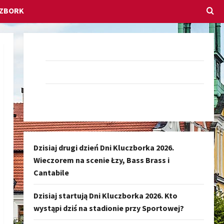
CZBORK
Dołącz do nas na Facebook-u
Darmowe Ogłoszenia Kluczbork
Kanał nadawczy Kluczbork Społeczność
Dzisiaj drugi dzień Dni Kluczborka 2026.
Wieczorem na scenie Łzy, Bass Brass i
Cantabile
Dzisiaj startują Dni Kluczborka 2026. Kto
wystąpi dziś na stadionie przy Sportowej?