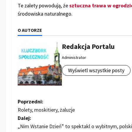
Te zalety powodują, że
sztuczna trawa w ogrodzi
środowiska naturalnego.
O AUTORZE
Redakcja Portalu
Administrator
Wyświetl wszystkie posty
Z
Poprzedni:
Rolety, moskitiery, żaluzje
o
Dalej:
b
„Nim Wstanie Dzień” to spektakl o wybitnym, polsk