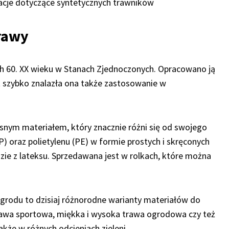
acje dotyczące syntetycznych trawników
trawy
h 60. XX wieku w Stanach Zjednoczonych. Opracowano ją
 szybko znalazła ona także zastosowanie w
snym materiałem, który znacznie różni się od swojego
P) oraz polietylenu (PE) w formie prostych i skręconych
zie z lateksu. Sprzedawana jest w rolkach, które można
rodu to dzisiaj różnorodne warianty materiałów do
 trawa sportowa, miękka i wysoka trawa ogrodowa czy też
kże w różnych odcieniach zieleni.