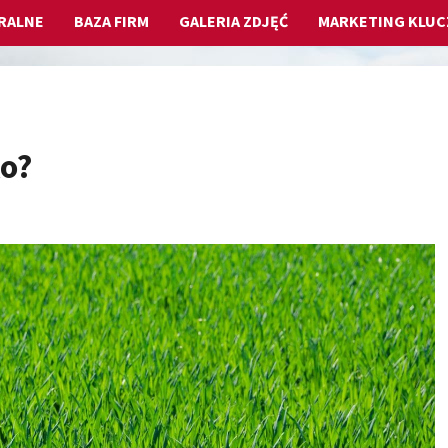
RALNE
BAZA FIRM
GALERIA ZDJĘĆ
MARKETING KLU
ko?