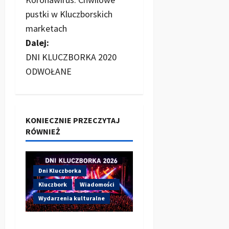
o
pustki w Kluczborskich
b
marketach
Dalej:
a
DNI KLUCZBORKA 2020
c
ODWOŁANE
z
w
KONIECZNIE PRZECZYTAJ
RÓWNIEŻ
p
i
Dni Kluczborka
s
Kluczbork
Wiadomości
y
Wydarzenia kulturalne
Dzisiaj drugi dzień Dni