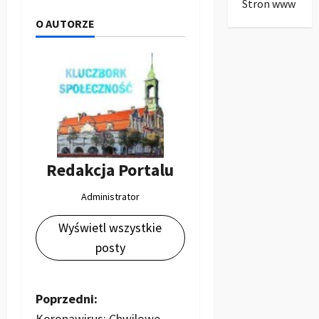
Stron www
O AUTORZE
Redakcja Portalu
Administrator
Wyświetl wszystkie
posty
Z
Poprzedni:
Koronawirus: Chwilowe