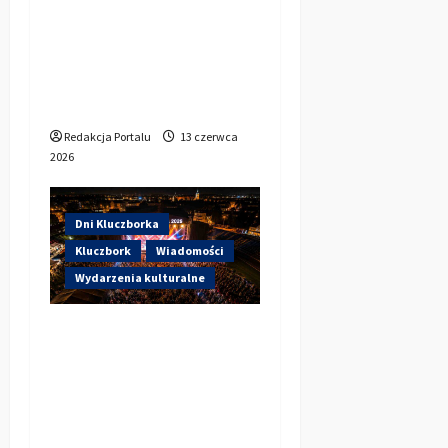
Kluczborka 2026.
Wieczorem na scenie
Łzy, Bass Brass i
Cantabile
Redakcja Portalu
13 czerwca
2026
Dni Kluczborka
Kluczbork
Wiadomości
Wydarzenia kulturalne
Dzisiaj startują Dni
Kluczborka 2026. Kto
wystąpi dziś na
stadionie przy
Sportowej?