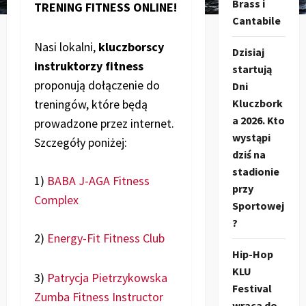
Brass i
TRENING FITNESS ONLINE!
Cantabile
Nasi lokalni,
kluczborscy
Dzisiaj
instruktorzy fitness
startują
proponują dołączenie do
Dni
Kluczbork
treningów, które będą
a 2026. Kto
prowadzone przez internet.
wystąpi
Szczegóły poniżej:
dziś na
stadionie
1)
BABA J-AGA Fitness
przy
Complex
Sportowej
?
2)
Energy-Fit Fitness Club
Hip-Hop
KLU
3)
Patrycja Pietrzykowska
Festival
Zumba Fitness Instructor
wraca do