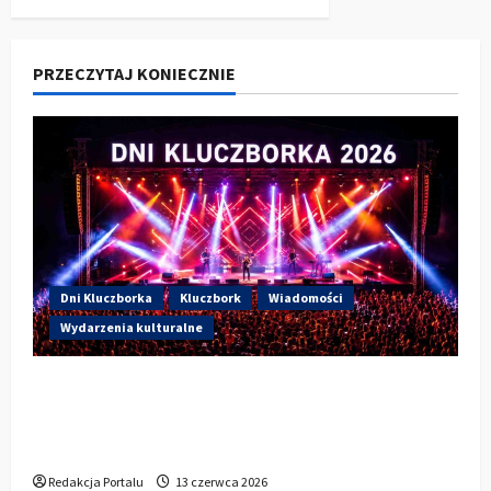
PRZECZYTAJ KONIECZNIE
Dni Kluczborka
Kluczbork
Wiadomości
Wydarzenia kulturalne
Dzisiaj drugi dzień Dni Kluczborka 2026.
Wieczorem na scenie Łzy, Bass Brass i
Cantabile
Redakcja Portalu
13 czerwca 2026