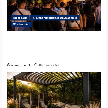
Kluczbork
Kluczborski Budżet Obywatelski
Wiadomości
Hip-Hop KLU Festival wraca do
głosowania. Centrum Kultury w
Kluczborku zachęca mieszkańców do
udziału w KBO
Redakcja Portalu
10 czerwca 2026