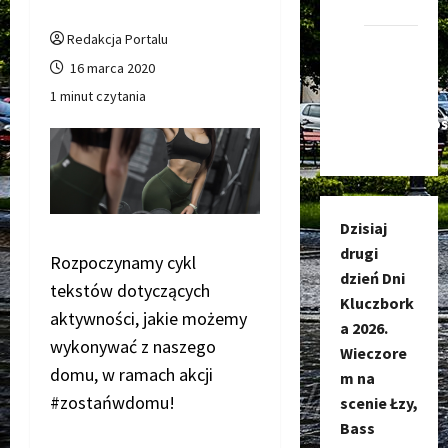
Kluczbork
Redakcja Portalu
Kanał
16 marca 2020
nadawczy
1 minut czytania
Kluczbork
Społecznoś
Dzisiaj
drugi
Rozpoczynamy cykl
dzień Dni
tekstów dotyczących
Kluczbork
aktywności, jakie możemy
a 2026.
wykonywać z naszego
Wieczore
domu, w ramach akcji
m na
#zostańwdomu!
scenie Łzy,
Bass