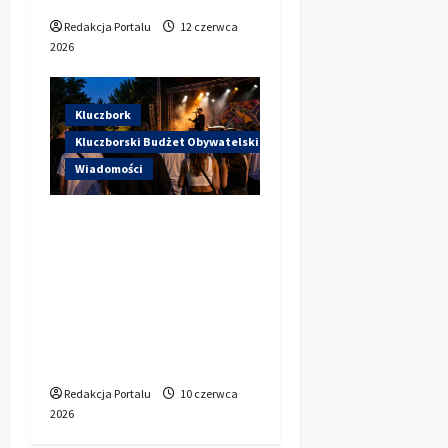
Redakcja Portalu
12 czerwca
2026
Kluczbork
Kluczborski Budżet Obywatelski
Wiadomości
Hip-Hop KLU Festival
wraca do głosowania.
Centrum Kultury w
Kluczborku zachęca
mieszkańców do
udziału w KBO
Redakcja Portalu
10 czerwca
2026