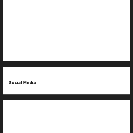
Baza Firm z Kluczborka
Imprezy i wydarzenia
O nas & Kontakt
Polityka prywatności
Social Media
Fanpage na Facebooku
Grupa na Facebooku