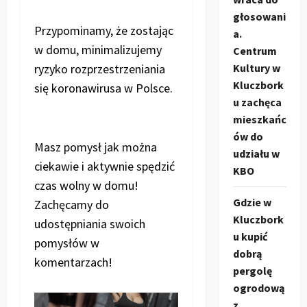
głosowani
Przypominamy, że zostając
a.
w domu, minimalizujemy
Centrum
Kultury w
ryzyko rozprzestrzeniania
Kluczbork
się koronawirusa w Polsce.
u zachęca
mieszkańc
ów do
Masz pomysł jak można
udziału w
ciekawie i aktywnie spędzić
KBO
czas wolny w domu!
Gdzie w
Zachęcamy do
Kluczbork
udostępniania swoich
u kupić
pomysłów w
dobrą
komentarzach!
pergolę
ogrodową
z