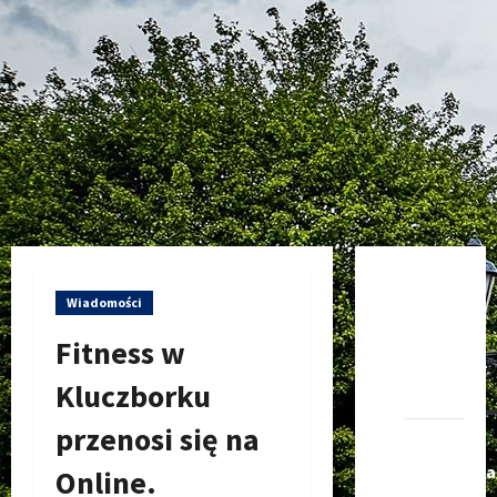
Dołącz
Wiadomości
do nas
na
Fitness w
Facebook-
Kluczborku
u
przenosi się na
Darmowe
Ogłoszenia
Online.