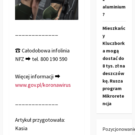
aluminium
?
Mieszkańc
_____________
y
Kluczbork
☎ Całodobowa infolinia
a mogą
dostać do
NFZ ➡ tel. 800 190 590
8 tys. zł na
deszczów
Więcej informacji ➡
kę. Rusza
www.gov.pl/koronawirus
program
Mikrorete
_____________
ncja
Artykuł przygotowała:
Kasia
Pozycjonowani