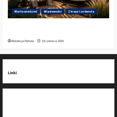
Warto wiedzieć
Wiadomości
Z kraju i ze świata
Gdzie w Kluczborku kupić dobrą pergolę
ogrodową z aluminium?
Redakcja Portalu
10 czerwca 2026
Linki
Strona Główna
Wiadomości