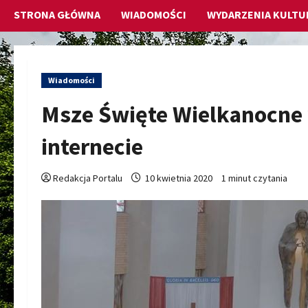
STRONA GŁÓWNA
WIADOMOŚCI
WYDARZENIA KULTU
Wiadomości
Msze Święte Wielkanocne 
internecie
Redakcja Portalu
10 kwietnia 2020
1 minut czytania