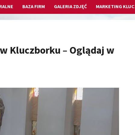
RALNE
BAZA FIRM
GALERIA ZDJĘĆ
MARKETING KLU
w Kluczborku – Oglądaj w