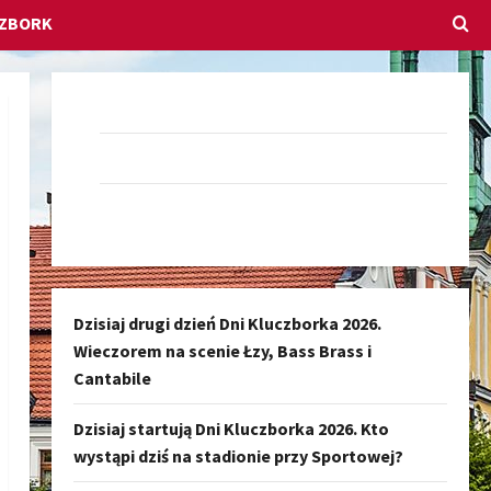
CZBORK
Dołącz do nas na Facebook-u
Darmowe Ogłoszenia Kluczbork
Kanał nadawczy Kluczbork Społeczność
Dzisiaj drugi dzień Dni Kluczborka 2026.
Wieczorem na scenie Łzy, Bass Brass i
Cantabile
Dzisiaj startują Dni Kluczborka 2026. Kto
wystąpi dziś na stadionie przy Sportowej?