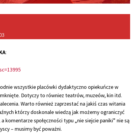
03
KA
:
esc=13995
odnie wszystkie placówki dydaktyczno opiekuńcze w
mknięte. Dotyczy to równiez teatrów, muzeów, kin itd.
zalecenia. Warto również zaprzestać na jakiś czas witania
kaźnych którzy doskonale wiedzą jak możemy ograniczyć
, a komentarze społęczności typu „nie siejcie paniki” nie są
zyscy – musimy być poważni.