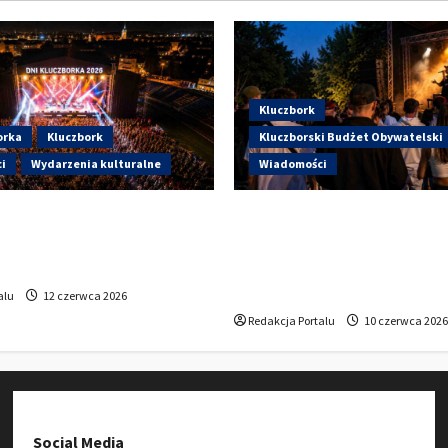
Kluczbork
orka
Kluczbork
Kluczborski Budżet Obywatelski
i
Wydarzenia kulturalne
Wiadomości
artują Dni Kluczborka 2026.
Hip-Hop KLU Festival wrac
i dziś na stadionie przy
głosowania. Centrum Kult
?
Kluczborku zachęca mies
udziału w KBO
alu
12 czerwca 2026
Redakcja Portalu
10 czerwca 2026
Social Media