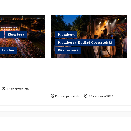
a
Kluczbork
Kluczbork
Kluczborski Budżet Obywatelski
lturalne
Wiadomości
ują Dni Kluczborka
Hip-Hop KLU Festival wraca do
tąpi dziś na
głosowania. Centrum Kultury w
zy Sportowej?
Kluczborku zachęca
mieszkańców do udziału w KBO
12 czerwca 2026
Redakcja Portalu
10 czerwca 2026