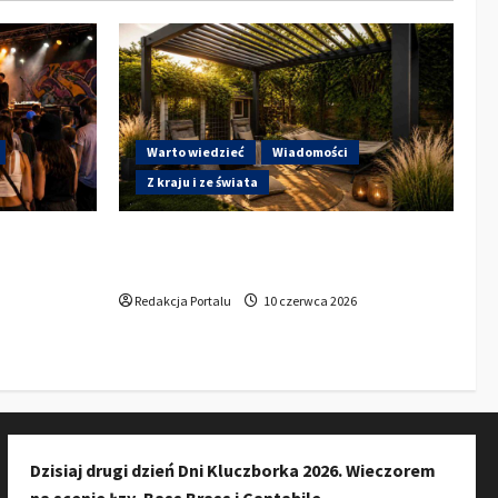
Warto wiedzieć
Wiadomości
Z kraju i ze świata
a do
Gdzie w Kluczborku kupić dobrą
ury w
pergolę ogrodową z aluminium?
zkańców do
Redakcja Portalu
10 czerwca 2026
Dzisiaj drugi dzień Dni Kluczborka 2026. Wieczorem