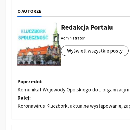
O AUTORZE
Redakcja Portalu
Administrator
Wyświetl wszystkie posty
Z
Poprzedni:
Komunikat Wojewody Opolskiego dot. organizacji
o
Dalej:
b
Koronawirus Kluczbork, aktualne występowanie, za
a