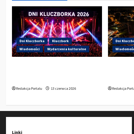
Dni Kluczborka
Kluczbork
Dni Kluczb
Wiadomości
Wydarzenia kulturalne
Wiadomośc
Dzisiaj drugi dzień Dni Kluczborka
Dzisiaj st
2026. Wieczorem na scenie Łzy, Bass
Kto wystąp
Brass i Cantabile
Sportowej
Redakcja Portalu
13 czerwca 2026
Redakcja Port
Linki