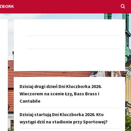
CZBORK
Dołącz do nas na Facebook-u
Darmowe Ogłoszenia Kluczbork
Kanał nadawczy Kluczbork Społeczność
Dzisiaj drugi dzień Dni Kluczborka 2026.
Wieczorem na scenie Łzy, Bass Brass i
Cantabile
Dzisiaj startują Dni Kluczborka 2026. Kto
wystąpi dziś na stadionie przy Sportowej?