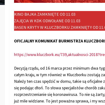
KINO BAJKA ZAMKNIĘTE OD 11.03
ZAJĘCIA W KDK ODWOŁANE OD 11.03
BASEN KRYTY W KLUCZBORKU ZAMKNIĘTY OD 11.
OFICJALNY KOMUNIKAT BURMISTRZA KLUCZBOR
https://www.kluczbork.eu/739,aktualnosci-2018?tr
Decyzją rządu, od 16 marca przez minimum dwa tyg
całym kraju, w tym również w Kluczborku zostają za
Należy ten czas spędzić w domu, takie są oficjalne 
się podając dłoń. To słowa specjalistów chorób za
rozprzestrzenianie się koronawirusa. To nie są żarty
już mile widziane. To jest poważna sprawa, i my ws