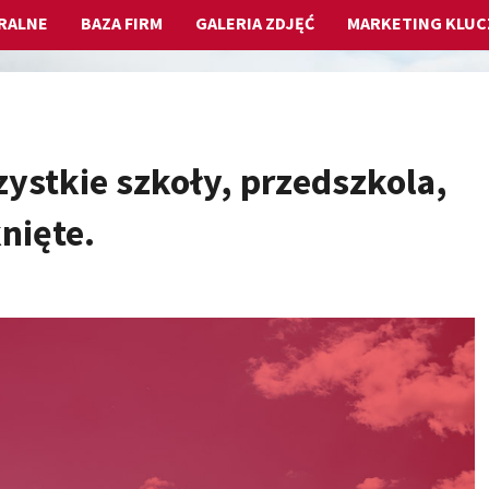
RALNE
BAZA FIRM
GALERIA ZDJĘĆ
MARKETING KLU
ystkie szkoły, przedszkola,
nięte.