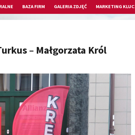
RALNE
BAZA FIRM
GALERIA ZDJĘĆ
MARKETING KLU
urkus – Małgorzata Król