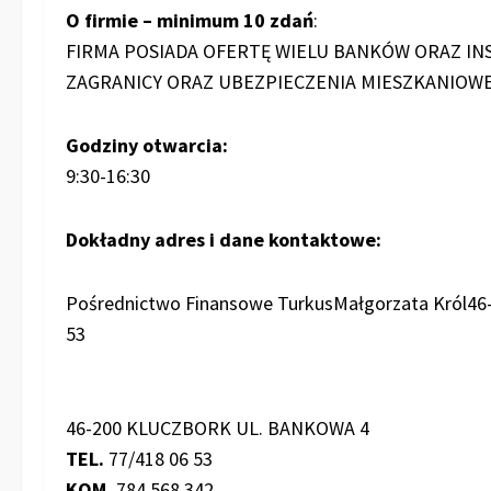
O firmie – minimum 10 zdań
:
FIRMA POSIADA OFERTĘ WIELU BANKÓW ORAZ I
ZAGRANICY ORAZ UBEZPIECZENIA MIESZKANIO
Godziny otwarcia:
9:30-16:30
Dokładny adres i dane kontaktowe:
Pośrednictwo Finansowe TurkusMałgorzata Król46-20
53
46-200 KLUCZBORK UL. BANKOWA 4
TEL.
77/418 06 53
KOM.
784 568 342