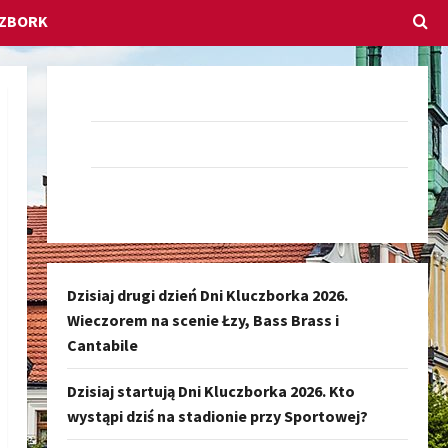
CZBORK
Dołącz do nas na Facebook-u
Darmowe Ogłoszenia Kluczbork
Kanał nadawczy Kluczbork Społeczność
Dzisiaj drugi dzień Dni Kluczborka 2026.
Wieczorem na scenie Łzy, Bass Brass i
Cantabile
Dzisiaj startują Dni Kluczborka 2026. Kto
wystąpi dziś na stadionie przy Sportowej?