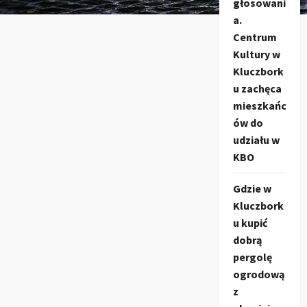
głosowani
a.
Centrum
Kultury w
Kluczbork
u zachęca
mieszkańc
ów do
udziału w
KBO
Gdzie w
Kluczbork
u kupić
dobrą
pergolę
ogrodową
z