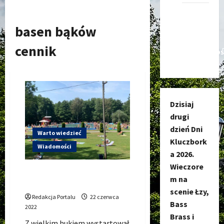
Kanał
nadawczy
basen bąków
Kluczbork
cennik
Społecznoś
Dzisiaj
drugi
dzień Dni
Warto wiedzieć
Kluczbork
Wiadomości
a 2026.
Wieczore
Basen Bąków (OTW Bąków) –
m na
CENNIK na lato 2022
scenie Łzy,
Redakcja Portalu
22 czerwca
Bass
2022
Brass i
Z wielkim hukiem wystartował