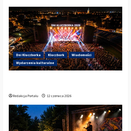
Dni Kluczborka
Kluczbork
Wiadomości
Wydarzenia kulturalne
Dzisiaj startują Dni Kluczborka 2026. Kto
wystąpi dziś na stadionie przy Sportowej?
Redakcja Portalu
12 czerwca 2026