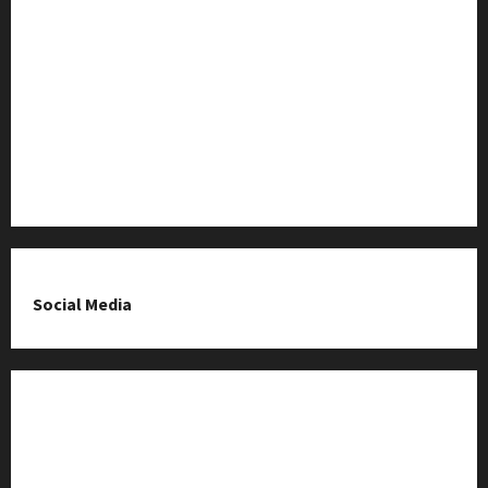
Baza Firm z Kluczborka
Imprezy i wydarzenia
O nas & Kontakt
Polityka prywatności
Social Media
Fanpage na Facebooku
Grupa na Facebooku