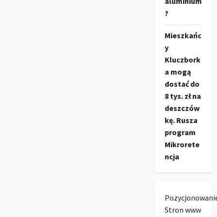
aluminium
?
Mieszkańc
y
Kluczbork
a mogą
dostać do
8 tys. zł na
deszczów
kę. Rusza
program
Mikrorete
ncja
Pozycjonowani
Stron www