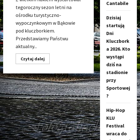
Cantabile
tegoroczny sezon letni na
ośrodku turystyczno-
Dzisiaj
wypoczynkowym w Bąkowie
startują
pod kluczborkiem.
Dni
Przedstawiamy Państwu
Kluczbork
aktualny...
a 2026. Kto
wystąpi
Dowiedz
Czytaj dalej
się
dziś na
więcej
o
stadionie
Basen
przy
Bąków
(OTW
Sportowej
Bąków)
–
?
CENNIK
na
lato
Hip-Hop
2022
KLU
Festival
wraca do