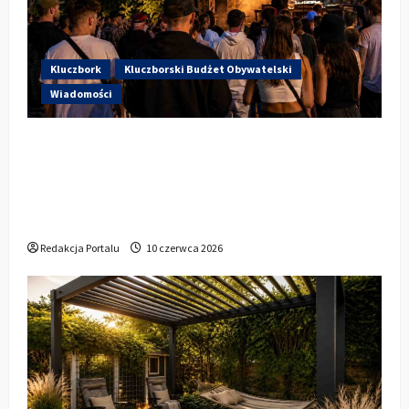
Kluczbork
Kluczborski Budżet Obywatelski
Wiadomości
Hip-Hop KLU Festival wraca do
głosowania. Centrum Kultury w
Kluczborku zachęca mieszkańców do
udziału w KBO
Redakcja Portalu
10 czerwca 2026