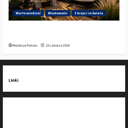
Warto wiedzieć
Wiadomości
Z kraju i ze świata
Gdzie w Kluczborku kupić dobrą pergolę
ogrodową z aluminium?
Redakcja Portalu
10 czerwca 2026
Linki
Strona Główna
Wiadomości