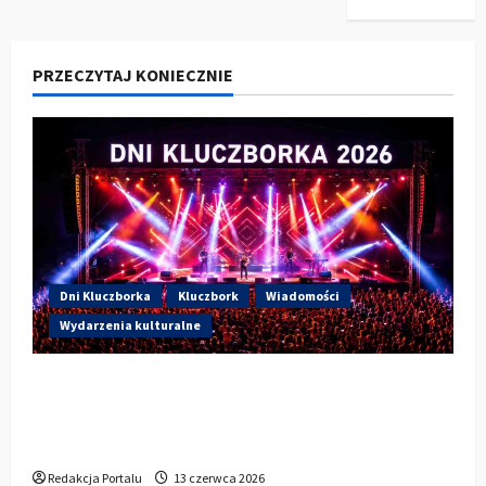
PRZECZYTAJ KONIECZNIE
Dni Kluczborka
Kluczbork
Wiadomości
Wydarzenia kulturalne
Dzisiaj drugi dzień Dni Kluczborka 2026.
Wieczorem na scenie Łzy, Bass Brass i
Cantabile
Redakcja Portalu
13 czerwca 2026