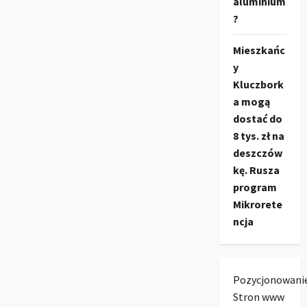
aluminium
?
Mieszkańc
y
Kluczbork
a mogą
dostać do
8 tys. zł na
deszczów
kę. Rusza
program
Mikrorete
ncja
Pozycjonowani
Stron www