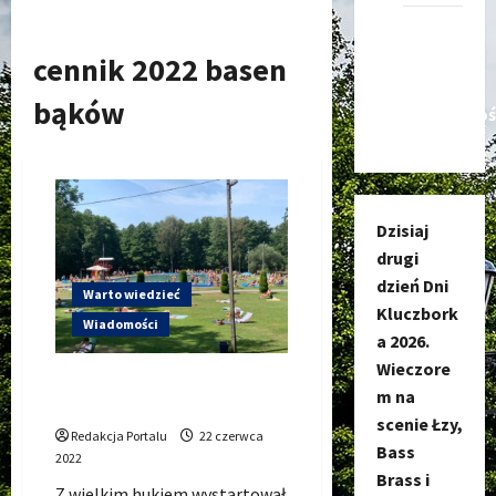
Kanał
nadawczy
cennik 2022 basen
Kluczbork
bąków
Społecznoś
Dzisiaj
drugi
dzień Dni
Warto wiedzieć
Kluczbork
Wiadomości
a 2026.
Wieczore
Basen Bąków (OTW Bąków) –
m na
CENNIK na lato 2022
scenie Łzy,
Redakcja Portalu
22 czerwca
Bass
2022
Brass i
Z wielkim hukiem wystartował