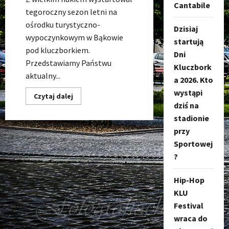
Cantabile
tegoroczny sezon letni na
ośrodku turystyczno-
Dzisiaj
wypoczynkowym w Bąkowie
startują
pod kluczborkiem.
Dni
Przedstawiamy Państwu
Kluczbork
aktualny...
a 2026. Kto
wystąpi
Dowiedz
Czytaj dalej
się
dziś na
więcej
o
stadionie
Basen
przy
Bąków
(OTW
Sportowej
Bąków)
–
?
CENNIK
na
lato
Hip-Hop
2022
KLU
Festival
wraca do