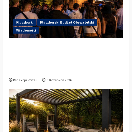
Kluczbork
Kluczborski Budżet Obywatelski
Wiadomości
Hip-Hop KLU Festival wraca do
głosowania. Centrum Kultury w
Kluczborku zachęca mieszkańców do
udziału w KBO
Redakcja Portalu
10 czerwca 2026