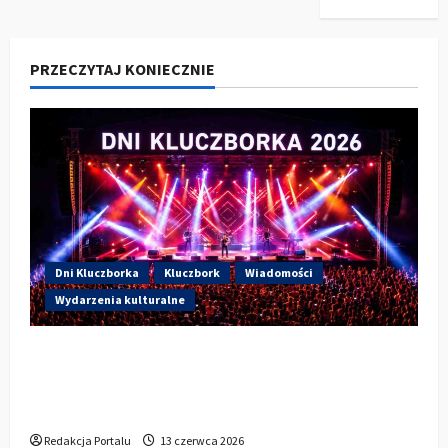
PRZECZYTAJ KONIECZNIE
Dni Kluczborka
Kluczbork
Wiadomości
Wydarzenia kulturalne
Dzisiaj drugi dzień Dni Kluczborka 2026.
Wieczorem na scenie Łzy, Bass Brass i
Cantabile
Redakcja Portalu
13 czerwca 2026