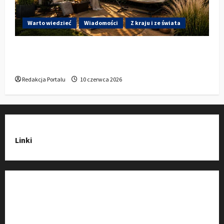
Warto wiedzieć
Wiadomości
Z kraju i ze świata
Gdzie w Kluczborku kupić dobrą pergolę
ogrodową z aluminium?
Redakcja Portalu
10 czerwca 2026
Linki
Strona Główna
Wiadomości