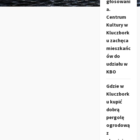
głosowani
a.
Centrum
Kultury w
Kluczbork
u zachęca
mieszkańc
ów do
udziału w
KBO
Gdzie w
Kluczbork
u kupić
dobrą
pergolę
ogrodową
z