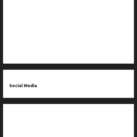
Baza Firm z Kluczborka
Imprezy i wydarzenia
O nas & Kontakt
Polityka prywatności
Social Media
Fanpage na Facebooku
Grupa na Facebooku