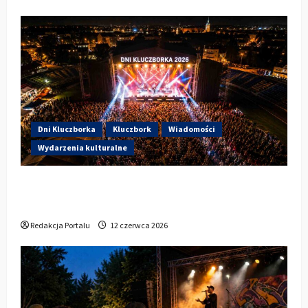
Dni Kluczborka
Kluczbork
Wiadomości
Wydarzenia kulturalne
Dzisiaj startują Dni Kluczborka 2026. Kto
wystąpi dziś na stadionie przy Sportowej?
Redakcja Portalu
12 czerwca 2026