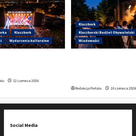
Kluczbork
orka
Kluczbork
Kluczborski Budżet Obywatelski
i
Wydarzenia kulturalne
Wiadomości
artują Dni Kluczborka 2026.
Hip-Hop KLU Festival wrac
i dziś na stadionie przy
głosowania. Centrum Kult
?
Kluczborku zachęca mies
udziału w KBO
alu
12 czerwca 2026
Redakcja Portalu
10 czerwca 2026
Social Media