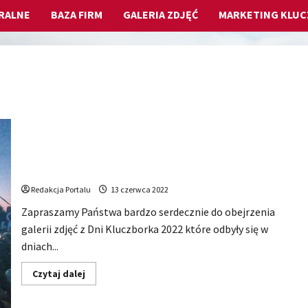
RALNE
BAZA FIRM
GALERIA ZDJĘĆ
MARKETING KLU
DNI KLUCZBORKA 2022 – Pełna galeria zdjęć
Redakcja Portalu
13 czerwca 2022
Zapraszamy Państwa bardzo serdecznie do obejrzenia
galerii zdjęć z Dni Kluczborka 2022 które odbyły się w
dniach...
Dowiedz
Czytaj dalej
się
więcej
o