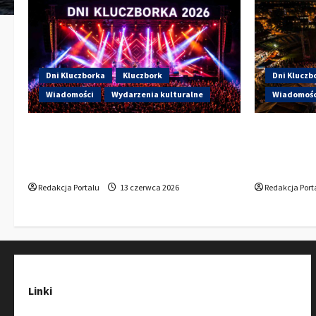
Dni Kluczborka
Kluczbork
Dni Kluczb
Wiadomości
Wydarzenia kulturalne
Wiadomośc
Dzisiaj drugi dzień Dni Kluczborka
Dzisiaj st
2026. Wieczorem na scenie Łzy, Bass
Kto wystąp
Brass i Cantabile
Sportowej
Redakcja Portalu
13 czerwca 2026
Redakcja Port
Linki