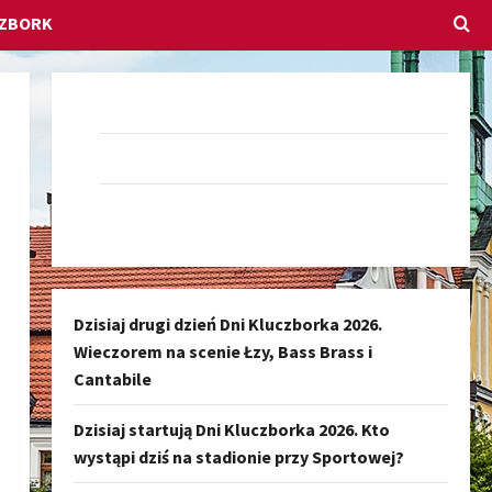
CZBORK
Dołącz do nas na Facebook-u
Darmowe Ogłoszenia Kluczbork
Kanał nadawczy Kluczbork Społeczność
Dzisiaj drugi dzień Dni Kluczborka 2026.
Wieczorem na scenie Łzy, Bass Brass i
Cantabile
Dzisiaj startują Dni Kluczborka 2026. Kto
wystąpi dziś na stadionie przy Sportowej?