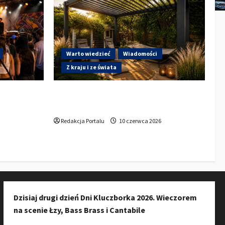
Warto wiedzieć
Wiadomości
Z kraju i ze świata
a do
Gdzie w Kluczborku kupić dobrą
ury w
pergolę ogrodową z aluminium?
zkańców do
Redakcja Portalu
10 czerwca 2026
Dzisiaj drugi dzień Dni Kluczborka 2026. Wieczorem
na scenie Łzy, Bass Brass i Cantabile