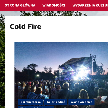
STRONA GŁÓWNA
WIADOMOŚCI
WYDARZENIA KULTU
Cold Fire
Dni Kluczborka
Galeria zdjęć
Warto wiedzieć