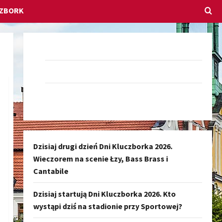
CZBORK
Dołącz do nas na Facebook-u
Darmowe Ogłoszenia Kluczbork
Kanał nadawczy Kluczbork Społeczność
Dzisiaj drugi dzień Dni Kluczborka 2026.
Wieczorem na scenie Łzy, Bass Brass i
Cantabile
Dzisiaj startują Dni Kluczborka 2026. Kto
wystąpi dziś na stadionie przy Sportowej?