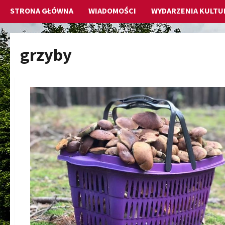
STRONA GŁÓWNA
WIADOMOŚCI
WYDARZENIA KULTU
grzyby