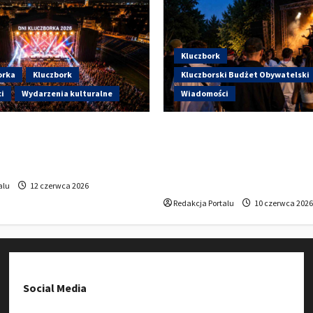
Kluczbork
orka
Kluczbork
Kluczborski Budżet Obywatelski
i
Wydarzenia kulturalne
Wiadomości
artują Dni Kluczborka 2026.
Hip-Hop KLU Festival wrac
i dziś na stadionie przy
głosowania. Centrum Kult
?
Kluczborku zachęca mies
udziału w KBO
alu
12 czerwca 2026
Redakcja Portalu
10 czerwca 2026
Social Media