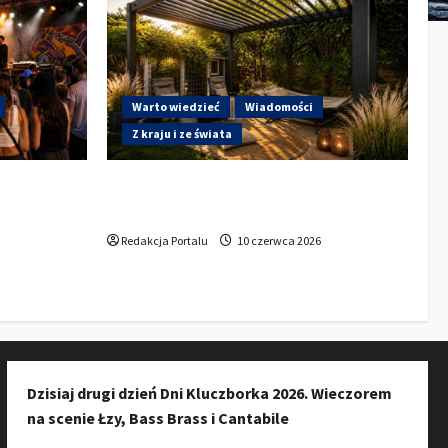
Warto wiedzieć
Wiadomości
Z kraju i ze świata
a do
Gdzie w Kluczborku kupić dobrą
ury w
pergolę ogrodową z aluminium?
zkańców do
Redakcja Portalu
10 czerwca 2026
Dzisiaj drugi dzień Dni Kluczborka 2026. Wieczorem
na scenie Łzy, Bass Brass i Cantabile