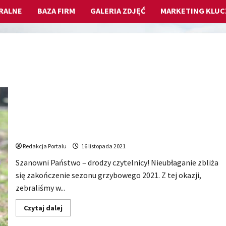
RALNE
BAZA FIRM
GALERIA ZDJĘĆ
MARKETING KLU
Kluczbork: Sezon grzybowy 2021 (Galeria zdjęć)
Redakcja Portalu
16 listopada 2021
Szanowni Państwo – drodzy czytelnicy! Nieubłaganie zbliża
się zakończenie sezonu grzybowego 2021. Z tej okazji,
zebraliśmy w...
Dowiedz
Czytaj dalej
się
więcej