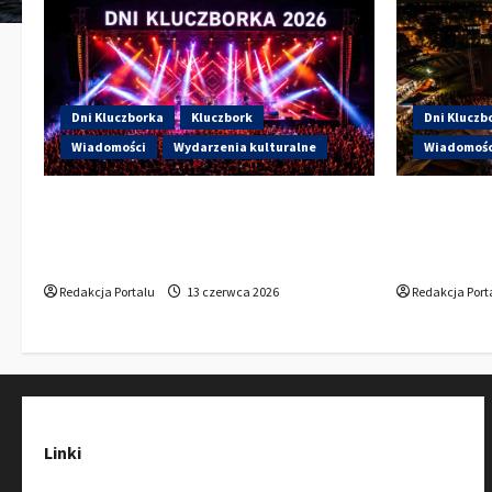
Dni Kluczborka
Kluczbork
Dni Kluczb
Wiadomości
Wydarzenia kulturalne
Wiadomośc
Dzisiaj drugi dzień Dni Kluczborka
Dzisiaj st
2026. Wieczorem na scenie Łzy, Bass
Kto wystąp
Brass i Cantabile
Sportowej
Redakcja Portalu
13 czerwca 2026
Redakcja Port
Linki