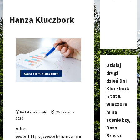
Kanał
nadawczy
Hanza Kluczbork
Kluczbork
Społecznoś
Dzisiaj
drugi
Baza firm Kluczbork
dzień Dni
Kluczbork
Biuro rachunkowe Kluczbork
a 2026.
– BR Hanza Mariusz Jerzy
Biały
Wieczore
m na
Redakcja Portalu
25 czerwca
2020
scenie Łzy,
Bass
Adres
Brass i
www: https://www.brhanza.one.pl