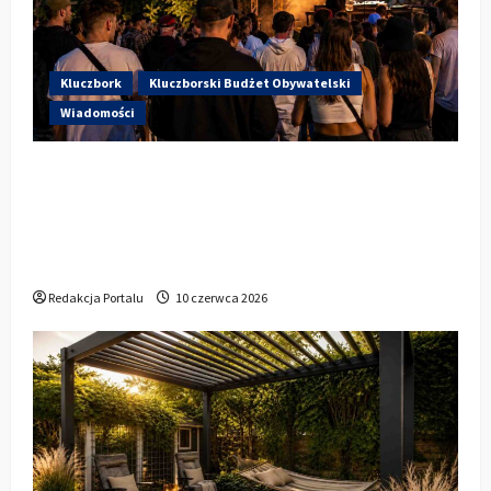
Kluczbork
Kluczborski Budżet Obywatelski
Wiadomości
Hip-Hop KLU Festival wraca do
głosowania. Centrum Kultury w
Kluczborku zachęca mieszkańców do
udziału w KBO
Redakcja Portalu
10 czerwca 2026