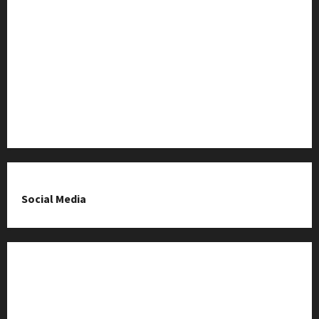
Baza Firm z Kluczborka
Imprezy i wydarzenia
O nas & Kontakt
Polityka prywatności
Social Media
Fanpage na Facebooku
Grupa na Facebooku