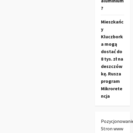
aluminium
?
Mieszkańc
y
Kluczbork
a mogą
dostać do
8 tys. zł na
deszczów
kę. Rusza
program
Mikrorete
ncja
Pozycjonowani
Stron www