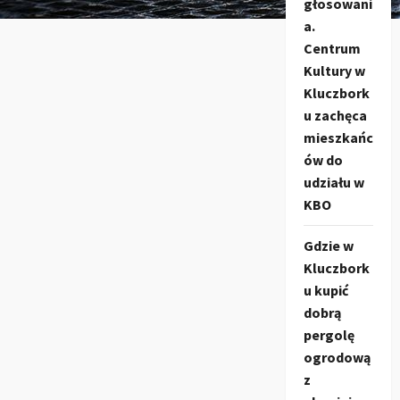
głosowani
a.
Centrum
Kultury w
Kluczbork
u zachęca
mieszkańc
ów do
udziału w
KBO
Gdzie w
Kluczbork
u kupić
dobrą
pergolę
ogrodową
z