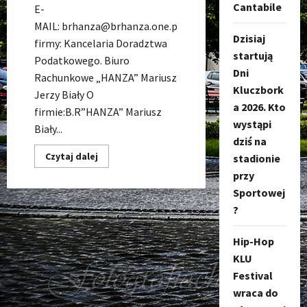
Cantabile
E-
MAIL: brhanza@brhanza.one.plNazwa
Dzisiaj
firmy: Kancelaria Doradztwa
startują
Podatkowego. Biuro
Dni
Rachunkowe „HANZA” Mariusz
Kluczbork
Jerzy Biały O
a 2026. Kto
firmie:B.R”HANZA” Mariusz
wystąpi
Biały...
dziś na
Dowiedz
Czytaj dalej
stadionie
się
więcej
przy
o
Sportowej
Biuro
rachunkowe
?
Kluczbork
–
BR
Hip-Hop
Hanza
Mariusz
KLU
Jerzy
Biały
Festival
wraca do