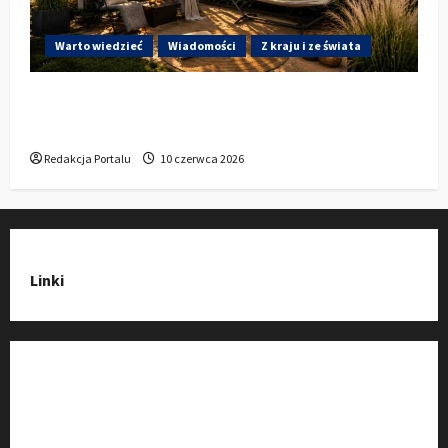
Warto wiedzieć
Wiadomości
Z kraju i ze świata
Gdzie w Kluczborku kupić dobrą pergolę
ogrodową z aluminium?
Redakcja Portalu
10 czerwca 2026
Linki
Strona Główna
Wiadomości