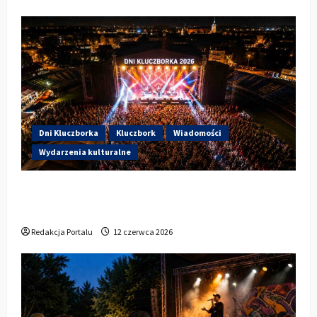
Dni Kluczborka
Kluczbork
Wiadomości
Wydarzenia kulturalne
Dzisiaj startują Dni Kluczborka 2026. Kto
wystąpi dziś na stadionie przy Sportowej?
Redakcja Portalu
12 czerwca 2026