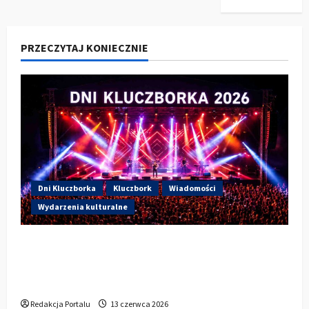
PRZECZYTAJ KONIECZNIE
Dni Kluczborka
Kluczbork
Wiadomości
Wydarzenia kulturalne
Dzisiaj drugi dzień Dni Kluczborka 2026.
Wieczorem na scenie Łzy, Bass Brass i
Cantabile
Redakcja Portalu
13 czerwca 2026