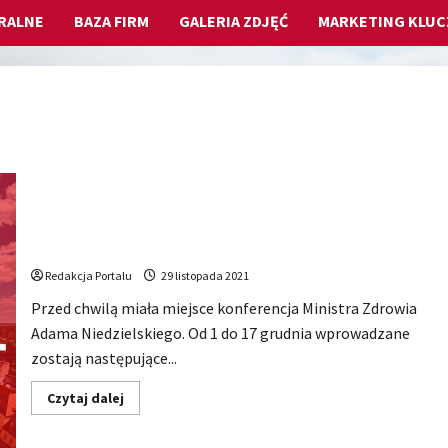
RALNE
BAZA FIRM
GALERIA ZDJĘĆ
MARKETING KLU
RZĄD OGLOSIŁ NOWE OBOSTRZENIA OD 1 GRUDNIA!
Redakcja Portalu
29 listopada 2021
Przed chwilą miała miejsce konferencja Ministra Zdrowia
Adama Niedzielskiego. Od 1 do 17 grudnia wprowadzane
zostają następujące...
Dowiedz
Czytaj dalej
się
więcej
o