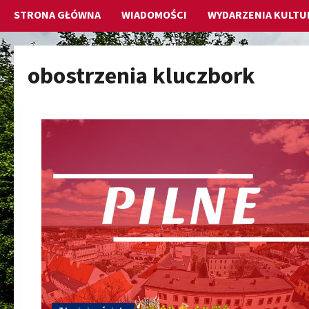
STRONA GŁÓWNA
WIADOMOŚCI
WYDARZENIA KULTU
obostrzenia kluczbork