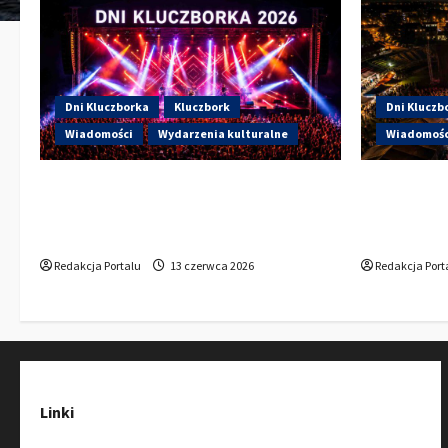
Dni Kluczborka
Kluczbork
Dni Kluczb
Wiadomości
Wydarzenia kulturalne
Wiadomośc
Dzisiaj drugi dzień Dni Kluczborka
Dzisiaj st
2026. Wieczorem na scenie Łzy, Bass
Kto wystąp
Brass i Cantabile
Sportowej
Redakcja Portalu
13 czerwca 2026
Redakcja Port
Linki