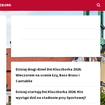
CZBORK
Dołącz do nas na Facebook-u
Darmowe Ogłoszenia Kluczbork
Kanał nadawczy Kluczbork Społeczność
Dzisiaj drugi dzień Dni Kluczborka 2026.
Wieczorem na scenie Łzy, Bass Brass i
Cantabile
Dzisiaj startują Dni Kluczborka 2026. Kto
wystąpi dziś na stadionie przy Sportowej?