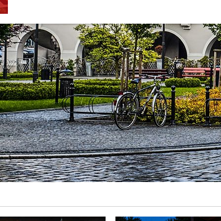
RZĄD
OGLOSIŁ
NOWE
OBOSTRZENIA
OD
1
GRUDNIA!