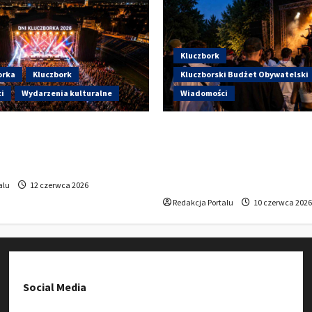
Kluczbork
orka
Kluczbork
Kluczborski Budżet Obywatelski
i
Wydarzenia kulturalne
Wiadomości
artują Dni Kluczborka 2026.
Hip-Hop KLU Festival wrac
i dziś na stadionie przy
głosowania. Centrum Kult
?
Kluczborku zachęca mies
udziału w KBO
alu
12 czerwca 2026
Redakcja Portalu
10 czerwca 2026
Social Media