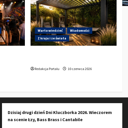
Warto wiedzieć
Wiadomości
Z kraju i ze świata
a do
Gdzie w Kluczborku kupić dobrą
ury w
pergolę ogrodową z aluminium?
zkańców do
Redakcja Portalu
10 czerwca 2026
Dzisiaj drugi dzień Dni Kluczborka 2026. Wieczorem
na scenie Łzy, Bass Brass i Cantabile