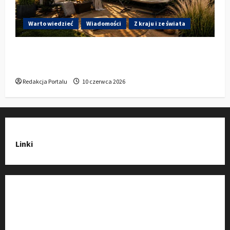
Warto wiedzieć
Wiadomości
Z kraju i ze świata
Gdzie w Kluczborku kupić dobrą pergolę
ogrodową z aluminium?
Redakcja Portalu
10 czerwca 2026
Linki
Strona Główna
Wiadomości