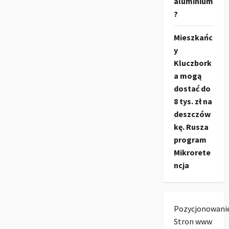
aluminium
?
Mieszkańc
y
Kluczbork
a mogą
dostać do
8 tys. zł na
deszczów
kę. Rusza
program
Mikrorete
ncja
Pozycjonowani
Stron www