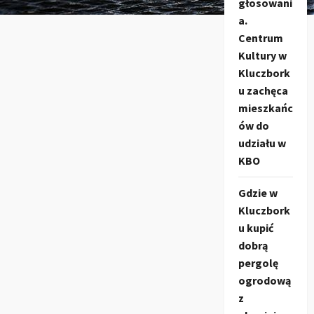
głosowani
a.
Centrum
Kultury w
Kluczbork
u zachęca
mieszkańc
ów do
udziału w
KBO
Gdzie w
Kluczbork
u kupić
dobrą
pergolę
ogrodową
z