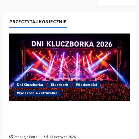
PRZECZYTAJ KONIECZNIE
Dni Kluczborka
Kluczbork
Wiadomości
Wydarzenia kulturalne
Dzisiaj drugi dzień Dni Kluczborka 2026.
Wieczorem na scenie Łzy, Bass Brass i
Cantabile
Redakcja Portalu
13 czerwca 2026