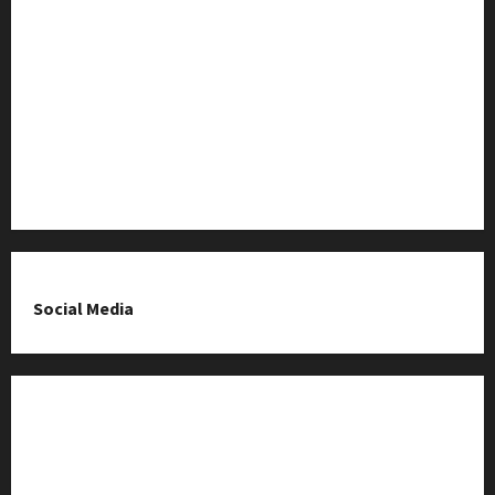
Baza Firm z Kluczborka
Imprezy i wydarzenia
O nas & Kontakt
Polityka prywatności
Social Media
Fanpage na Facebooku
Grupa na Facebooku