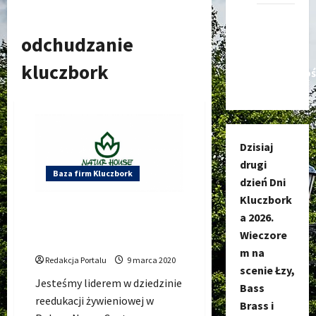
Kanał
nadawczy
odchudzanie
Kluczbork
kluczbork
Społecznoś
Dzisiaj
drugi
Baza firm Kluczbork
dzień Dni
Kluczbork
NaturHouse Kluczbork,
a 2026.
chudnij zdrowo i pod okiem
Wieczore
specjalisty.
m na
Redakcja Portalu
9 marca 2020
scenie Łzy,
Jesteśmy liderem w dziedzinie
Bass
reedukacji żywieniowej w
Brass i