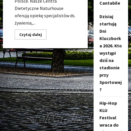
Polsce. Nasze Centra
Cantabile
Dietetyczne Naturhouse
oferują opiekę specjalistów ds.
Dzisiaj
żywienia,...
startują
Dni
Dowiedz
Czytaj dalej
Kluczbork
się
więcej
a 2026. Kto
o
NaturHouse
wystąpi
Kluczbork,
chudnij
dziś na
zdrowo
i
stadionie
pod
przy
okiem
specjalisty.
Sportowej
?
Hip-Hop
KLU
Festival
wraca do