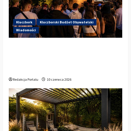
Kluczbork
Kluczborski Budżet Obywatelski
Wiadomości
Hip-Hop KLU Festival wraca do
głosowania. Centrum Kultury w
Kluczborku zachęca mieszkańców do
udziału w KBO
Redakcja Portalu
10 czerwca 2026