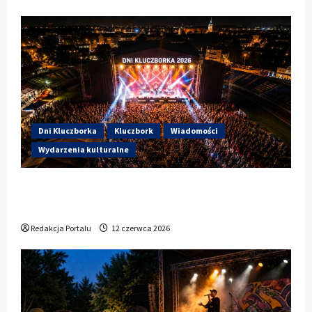
Dni Kluczborka
Kluczbork
Wiadomości
Wydarzenia kulturalne
Dzisiaj startują Dni Kluczborka 2026. Kto
wystąpi dziś na stadionie przy Sportowej?
Redakcja Portalu
12 czerwca 2026