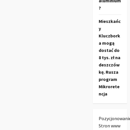
aluminium
?
Mieszkańc
y
Kluczbork
a mogą
dostać do
8 tys. zł na
deszczów
kę. Rusza
program
Mikrorete
ncja
Pozycjonowani
Stron www