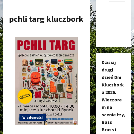
Kanał
nadawczy
pchli targ kluczbork
Kluczbork
Społecznoś
Dzisiaj
drugi
dzień Dni
Kluczbork
a 2026.
Wieczore
m na
scenie Łzy,
Wiadomości
Bass
Brass i
Pchli Targ 2020 w Kluczborku