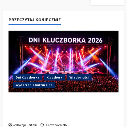
PRZECZYTAJ KONIECZNIE
Dni Kluczborka
Kluczbork
Wiadomości
Wydarzenia kulturalne
Dzisiaj drugi dzień Dni Kluczborka 2026.
Wieczorem na scenie Łzy, Bass Brass i
Cantabile
Redakcja Portalu
13 czerwca 2026