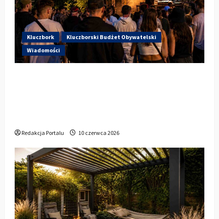
Kluczbork
Kluczborski Budżet Obywatelski
Wiadomości
Hip-Hop KLU Festival wraca do
głosowania. Centrum Kultury w
Kluczborku zachęca mieszkańców do
udziału w KBO
Redakcja Portalu
10 czerwca 2026