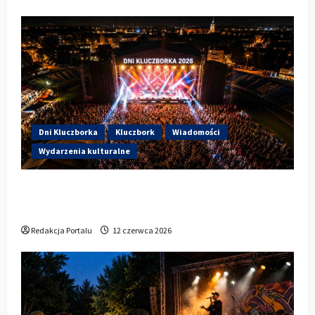
Dni Kluczborka
Kluczbork
Wiadomości
Wydarzenia kulturalne
Dzisiaj startują Dni Kluczborka 2026. Kto
wystąpi dziś na stadionie przy Sportowej?
Redakcja Portalu
12 czerwca 2026