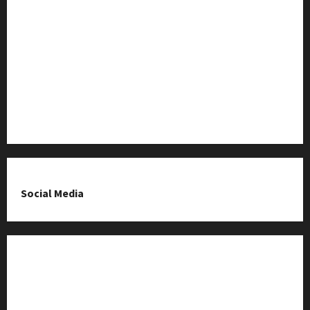
Baza Firm z Kluczborka
Imprezy i wydarzenia
O nas & Kontakt
Polityka prywatności
Social Media
Fanpage na Facebooku
Grupa na Facebooku