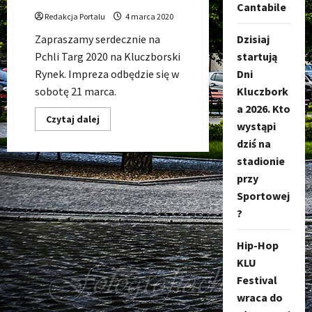
Cantabile
Redakcja Portalu
4 marca 2020
Dzisiaj
Zapraszamy serdecznie na
startują
Pchli Targ 2020 na Kluczborski
Dni
Rynek. Impreza odbędzie się w
Kluczbork
sobotę 21 marca.
a 2026. Kto
Dowiedz
Czytaj dalej
wystąpi
się
więcej
dziś na
o
Pchli
stadionie
Targ
2020
przy
w
Sportowej
Kluczborku
?
Hip-Hop
KLU
Festival
wraca do