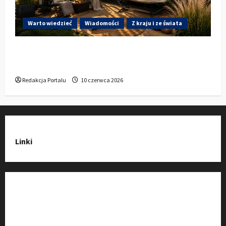
Warto wiedzieć
Wiadomości
Z kraju i ze świata
Gdzie w Kluczborku kupić dobrą pergolę
ogrodową z aluminium?
Redakcja Portalu
10 czerwca 2026
Linki
Strona Główna
Wiadomości