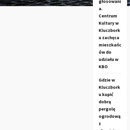
głosowani
a.
Centrum
Kultury w
Kluczbork
u zachęca
mieszkańc
ów do
udziału w
KBO
Gdzie w
Kluczbork
u kupić
dobrą
pergolę
ogrodową
z