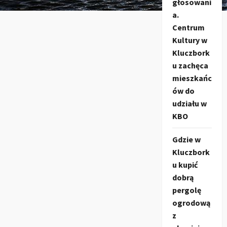
głosowani
a.
Centrum
Kultury w
Kluczbork
u zachęca
mieszkańc
ów do
udziału w
KBO
Gdzie w
Kluczbork
u kupić
dobrą
pergolę
ogrodową
z