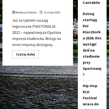
Piastonalia 2022: 19-21 maja
Cantabile
| Oficjalny Plakat
Redakcja Portalu
12 maja 2022
Dzisiaj
startują
Już za tydzień ruszają
Dni
tegoroczne PIASTONALIA
Kluczbork
2022 – najważniejsza Opolska
a 2026. Kto
impreza studencka. Wstęp na
wystąpi
teren imprezy dostępny...
dziś na
Dowiedz
Czytaj dalej
stadionie
się
więcej
przy
o
Piastonalia
Sportowej
2022:
?
19-
21
maja
|
Hip-Hop
Oficjalny
KLU
Plakat
Festival
wraca do