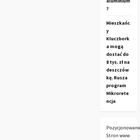
aluminium
?
Mieszkańc
y
Kluczbork
a mogą
dostać do
8 tys. zł na
deszczów
kę. Rusza
program
Mikrorete
ncja
Pozycjonowani
Stron www