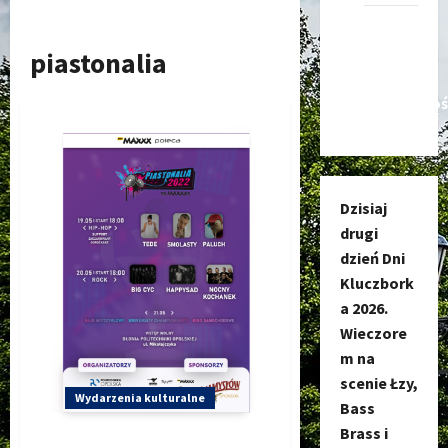
Kanał
nadawczy
piastonalia
Kluczbork
Społecznoś
Dzisiaj
drugi
dzień Dni
Kluczbork
a 2026.
Wieczore
m na
scenie Łzy,
Wydarzenia kulturalne
Bass
Brass i