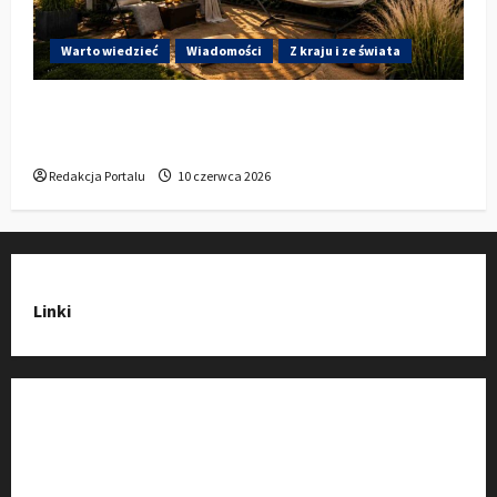
Warto wiedzieć
Wiadomości
Z kraju i ze świata
Gdzie w Kluczborku kupić dobrą pergolę
ogrodową z aluminium?
Redakcja Portalu
10 czerwca 2026
Linki
Strona Główna
Wiadomości