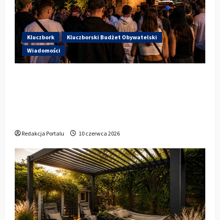
Kluczbork
Kluczborski Budżet Obywatelski
Wiadomości
Hip-Hop KLU Festival wraca do
głosowania. Centrum Kultury w
Kluczborku zachęca mieszkańców do
udziału w KBO
Redakcja Portalu
10 czerwca 2026