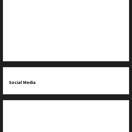
Baza Firm z Kluczborka
Imprezy i wydarzenia
O nas & Kontakt
Polityka prywatności
Social Media
Fanpage na Facebooku
Grupa na Facebooku