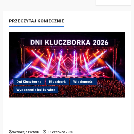
PRZECZYTAJ KONIECZNIE
Dni Kluczborka
Kluczbork
Wiadomości
Wydarzenia kulturalne
Dzisiaj drugi dzień Dni Kluczborka 2026.
Wieczorem na scenie Łzy, Bass Brass i
Cantabile
Redakcja Portalu
13 czerwca 2026