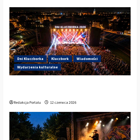
Dni Kluczborka
Kluczbork
Wiadomości
Wydarzenia kulturalne
Dzisiaj startują Dni Kluczborka 2026. Kto
wystąpi dziś na stadionie przy Sportowej?
Redakcja Portalu
12 czerwca 2026