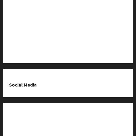
Baza Firm z Kluczborka
Imprezy i wydarzenia
O nas & Kontakt
Polityka prywatności
Social Media
Fanpage na Facebooku
Grupa na Facebooku