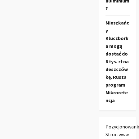
aluminium
?
Mieszkańc
y
Kluczbork
a mogą
dostać do
8 tys. zł na
deszczów
kę. Rusza
program
Mikrorete
ncja
Pozycjonowani
Stron www