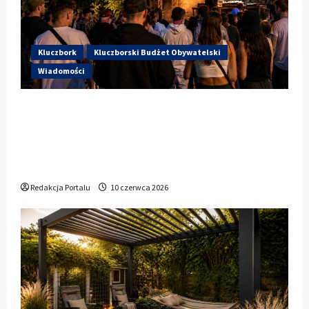
Kluczbork
Kluczborski Budżet Obywatelski
Wiadomości
Hip-Hop KLU Festival wraca do
głosowania. Centrum Kultury w
Kluczborku zachęca mieszkańców do
udziału w KBO
Redakcja Portalu
10 czerwca 2026