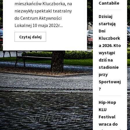
Cantabile
mieszkańców Kluczborka, na
niezwykły spektakl teatralny
Dzisiaj
do Centrum Aktywności
startują
Lokalnej 10 maja 2022r....
Dni
Dowiedz
Czytaj dalej
Kluczbork
się
więcej
a 2026. Kto
o
wystąpi
AJ
Waj,
dziś na
czyli
piosenki
stadionie
z
cynamonem
przy
–
Sportowej
10.05.22
w
?
CAL
Kluczbork
Hip-Hop
KLU
Festival
wraca do