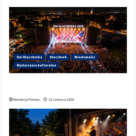
Dni Kluczborka
Kluczbork
Wiadomości
Wydarzenia kulturalne
Dzisiaj startują Dni Kluczborka 2026. Kto
wystąpi dziś na stadionie przy Sportowej?
Redakcja Portalu
12 czerwca 2026