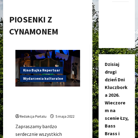
Kanał
nadawczy
PIOSENKI Z
Kluczbork
CYNAMONEM
Społecznoś
Dzisiaj
Kino Bajka Repertuar
drugi
Wydarzenia kulturalne
dzień Dni
Kluczbork
AJ Waj, czyli piosenki z
a 2026.
cynamonem – 10.05.22 w CAL
Wieczore
Kluczbork
m na
Redakcja Portalu
5 maja 2022
scenie Łzy,
Bass
Zapraszamy bardzo
Brass i
serdecznie wszystkich