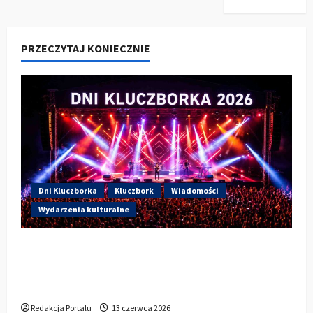
PRZECZYTAJ KONIECZNIE
Dni Kluczborka
Kluczbork
Wiadomości
Wydarzenia kulturalne
Dzisiaj drugi dzień Dni Kluczborka 2026.
Wieczorem na scenie Łzy, Bass Brass i
Cantabile
Redakcja Portalu
13 czerwca 2026