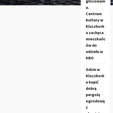
głosowani
a.
Centrum
Kultury w
Kluczbork
u zachęca
mieszkańc
ów do
udziału w
KBO
Gdzie w
Kluczbork
u kupić
dobrą
pergolę
ogrodową
z