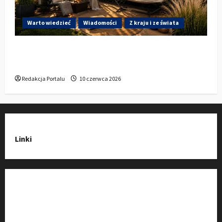
Warto wiedzieć
Wiadomości
Z kraju i ze świata
Gdzie w Kluczborku kupić dobrą pergolę
ogrodową z aluminium?
Redakcja Portalu
10 czerwca 2026
Linki
Strona Główna
Wiadomości