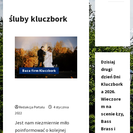
Kanał
nadawczy
śluby kluczbork
Kluczbork
Społecznoś
Dzisiaj
drugi
Baza firm Kluczbork
dzień Dni
Kluczbork
Fotografia ślubna
a 2026.
Kluczbork, FOTO SM –
Wieczore
Fotograf ślubny Kluczbork
m na
Redakcja Portalu
4 stycznia
scenie Łzy,
2022
Bass
Jest nam niezmiernie miło
Brass i
poinformować o kolejnej