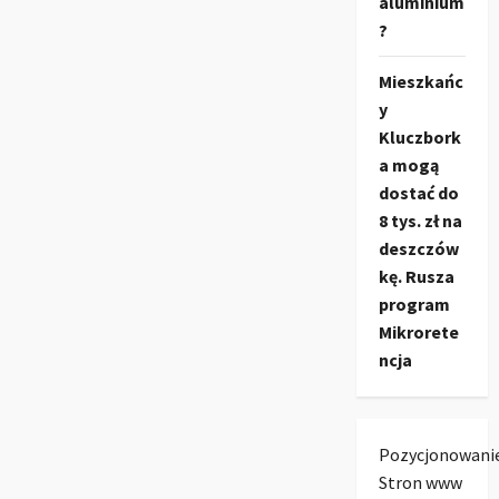
aluminium
?
Mieszkańc
y
Kluczbork
a mogą
dostać do
8 tys. zł na
deszczów
kę. Rusza
program
Mikrorete
ncja
Pozycjonowani
Stron www