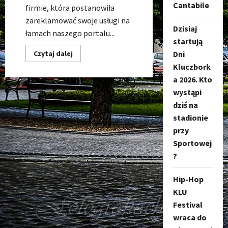
Cantabile
firmie, która postanowiła
zareklamować swoje usługi na
Dzisiaj
łamach naszego portalu...
startują
Dowiedz
Dni
Czytaj dalej
się
Kluczbork
więcej
o
a 2026. Kto
Fotografia
ślubna
wystąpi
Kluczbork,
FOTO
dziś na
SM
stadionie
–
Fotograf
przy
ślubny
Kluczbork
Sportowej
?
Hip-Hop
KLU
Festival
wraca do