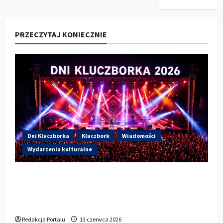
PRZECZYTAJ KONIECZNIE
Dni Kluczborka
Kluczbork
Wiadomości
Wydarzenia kulturalne
Dzisiaj drugi dzień Dni Kluczborka 2026.
Wieczorem na scenie Łzy, Bass Brass i
Cantabile
Redakcja Portalu
13 czerwca 2026