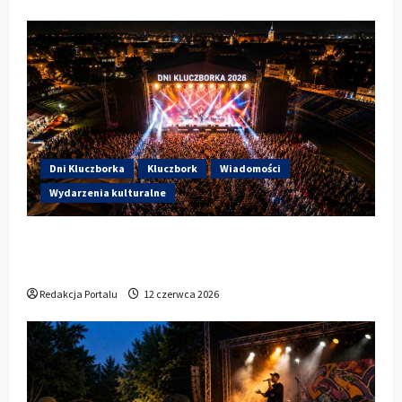
Dni Kluczborka
Kluczbork
Wiadomości
Wydarzenia kulturalne
Dzisiaj startują Dni Kluczborka 2026. Kto
wystąpi dziś na stadionie przy Sportowej?
Redakcja Portalu
12 czerwca 2026