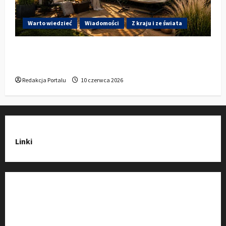
Warto wiedzieć
Wiadomości
Z kraju i ze świata
Gdzie w Kluczborku kupić dobrą pergolę
ogrodową z aluminium?
Redakcja Portalu
10 czerwca 2026
Linki
Strona Główna
Wiadomości