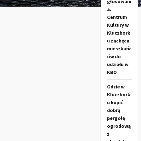
głosowani
a.
Centrum
Kultury w
Kluczbork
u zachęca
mieszkańc
ów do
udziału w
KBO
Gdzie w
Kluczbork
u kupić
dobrą
pergolę
ogrodową
z