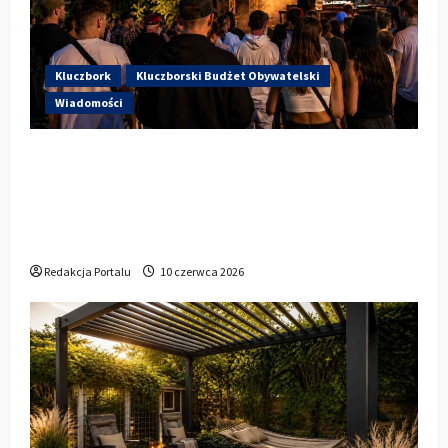
Kluczbork
Kluczborski Budżet Obywatelski
Wiadomości
Hip-Hop KLU Festival wraca do
głosowania. Centrum Kultury w
Kluczborku zachęca mieszkańców do
udziału w KBO
Redakcja Portalu
10 czerwca 2026