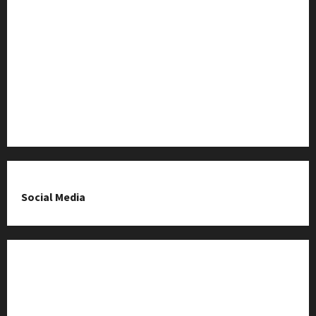
Baza Firm z Kluczborka
Imprezy i wydarzenia
O nas & Kontakt
Polityka prywatności
Social Media
Fanpage na Facebooku
Grupa na Facebooku