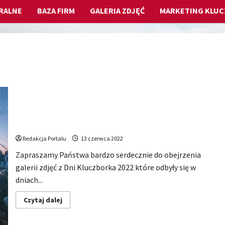
RALNE
BAZA FIRM
GALERIA ZDJĘĆ
MARKETING KLU
DNI KLUCZBORKA 2022 – Pełna galeria zdjęć
Redakcja Portalu
13 czerwca 2022
Zapraszamy Państwa bardzo serdecznie do obejrzenia
galerii zdjęć z Dni Kluczborka 2022 które odbyły się w
dniach...
Dowiedz
Czytaj dalej
się
więcej
o