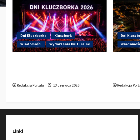
Dni Kluczborka
Kluczbork
Dni Kluczb
Wiadomości
Wydarzenia kulturalne
Wiadomośc
Dzisiaj drugi dzień Dni Kluczborka
Dzisiaj st
2026. Wieczorem na scenie Łzy, Bass
Kto wystąp
Brass i Cantabile
Sportowej
Redakcja Portalu
13 czerwca 2026
Redakcja Port
Linki