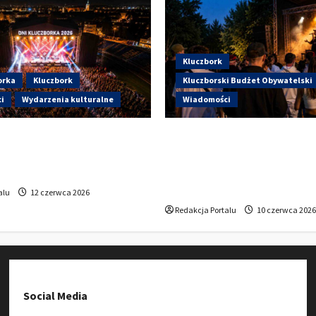
Kluczbork
orka
Kluczbork
Kluczborski Budżet Obywatelski
i
Wydarzenia kulturalne
Wiadomości
artują Dni Kluczborka 2026.
Hip-Hop KLU Festival wrac
i dziś na stadionie przy
głosowania. Centrum Kult
?
Kluczborku zachęca mies
udziału w KBO
alu
12 czerwca 2026
Redakcja Portalu
10 czerwca 2026
Social Media