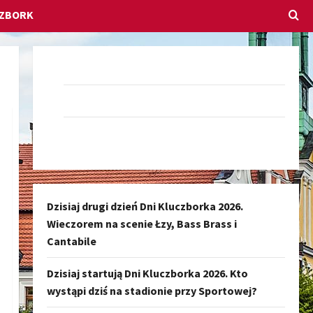
CZBORK
Dołącz do nas na Facebook-u
Darmowe Ogłoszenia Kluczbork
Kanał nadawczy Kluczbork Społeczność
Dzisiaj drugi dzień Dni Kluczborka 2026.
Wieczorem na scenie Łzy, Bass Brass i
Cantabile
Dzisiaj startują Dni Kluczborka 2026. Kto
wystąpi dziś na stadionie przy Sportowej?