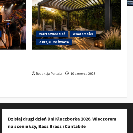
Warto wiedzieć
Wiadomości
Z kraju i ze świata
a do
Gdzie w Kluczborku kupić dobrą
ury w
pergolę ogrodową z aluminium?
zkańców do
Redakcja Portalu
10 czerwca 2026
Dzisiaj drugi dzień Dni Kluczborka 2026. Wieczorem
na scenie Łzy, Bass Brass i Cantabile