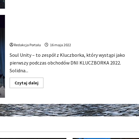
DNI
KLUCZBORKA
2022
–
Pełna
galeria
zdjęć
To oni zagrają jako pierwsi poczas DNI KLUCZBORKA
2022
Redakcja Portalu
16 maja 2022
Soul Unity – to zespół z Kluczborka, który wystąpi jako
pierwszy podczas obchodów DNI KLUCZBORKA 2022.
Solidna...
Dowiedz
Czytaj dalej
się
więcej
o
To
oni
zagrają
jako
pierwsi
poczas
DNI
KLUCZBORKA
2022