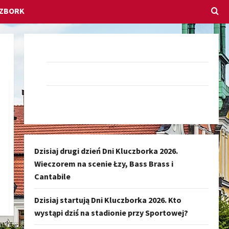
CZBORK
Dołącz do nas na Facebook-u
Darmowe Ogłoszenia Kluczbork
Kanał nadawczy Kluczbork Społeczność
Dzisiaj drugi dzień Dni Kluczborka 2026.
Wieczorem na scenie Łzy, Bass Brass i
Cantabile
Dzisiaj startują Dni Kluczborka 2026. Kto
wystąpi dziś na stadionie przy Sportowej?