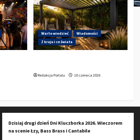
Warto wiedzieć
Wiadomości
Z kraju i ze świata
a do
Gdzie w Kluczborku kupić dobrą
ury w
pergolę ogrodową z aluminium?
zkańców do
Redakcja Portalu
10 czerwca 2026
Dzisiaj drugi dzień Dni Kluczborka 2026. Wieczorem
na scenie Łzy, Bass Brass i Cantabile