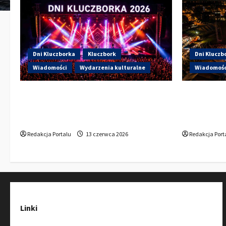
Dni Kluczborka
Kluczbork
Dni Kluczb
Wiadomości
Wydarzenia kulturalne
Wiadomośc
Dzisiaj drugi dzień Dni Kluczborka
Dzisiaj st
2026. Wieczorem na scenie Łzy, Bass
Kto wystąp
Brass i Cantabile
Sportowej
Redakcja Portalu
13 czerwca 2026
Redakcja Port
Linki