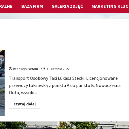
RALNE
BAZA FIRM
GALERIA ZDJĘĆ
MARKETING KLU
Taxi Kluczbork – Łukasz Stecki
Redakcja Portalu
11 sierpnia 2022
Transport Osobowy Taxi Łukasz Stecki. Licencjonowane
przewozy taksówką z punktu A do punktu B. Nowoczesna
flota, wysoki...
Dowiedz
Czytaj dalej
się
więcej
o
Taxi
Kluczbork
–