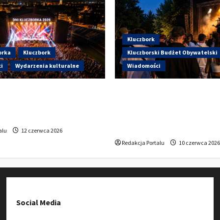
Kluczbork
orka
Kluczbork
Kluczborski Budżet Obywatelski
i
Wydarzenia kulturalne
Wiadomości
artują Dni Kluczborka 2026.
Hip-Hop KLU Festival wrac
i dziś na stadionie przy
głosowania. Centrum Kult
?
Kluczborku zachęca mies
udziału w KBO
alu
12 czerwca 2026
Redakcja Portalu
10 czerwca 2026
Social Media