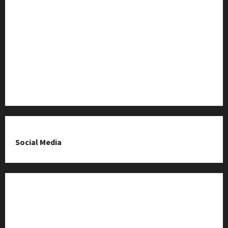
Baza Firm z Kluczborka
Imprezy i wydarzenia
O nas & Kontakt
Polityka prywatności
Social Media
Fanpage na Facebooku
Grupa na Facebooku