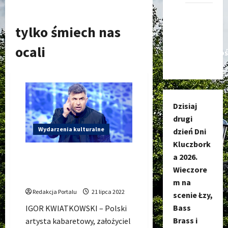
Kanał
nadawczy
tylko śmiech nas
Kluczbork
ocali
Społecznoś
Dzisiaj
drugi
Wydarzenia kulturalne
dzień Dni
Kluczbork
IGOR KWIATKOWSKI z
a 2026.
kabaretu PARANIENORMALNI
Wieczore
wystąpi w Kluczboku!
m na
Redakcja Portalu
21 lipca 2022
scenie Łzy,
Bass
IGOR KWIATKOWSKI – Polski
Brass i
artysta kabaretowy, założyciel