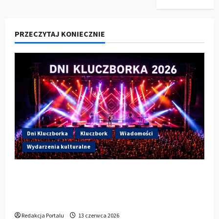
PRZECZYTAJ KONIECZNIE
Dni Kluczborka
Kluczbork
Wiadomości
Wydarzenia kulturalne
Dzisiaj drugi dzień Dni Kluczborka 2026.
Wieczorem na scenie Łzy, Bass Brass i
Cantabile
Redakcja Portalu
13 czerwca 2026