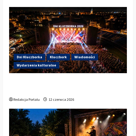
Dni Kluczborka
Kluczbork
Wiadomości
Wydarzenia kulturalne
Dzisiaj startują Dni Kluczborka 2026. Kto
wystąpi dziś na stadionie przy Sportowej?
Redakcja Portalu
12 czerwca 2026