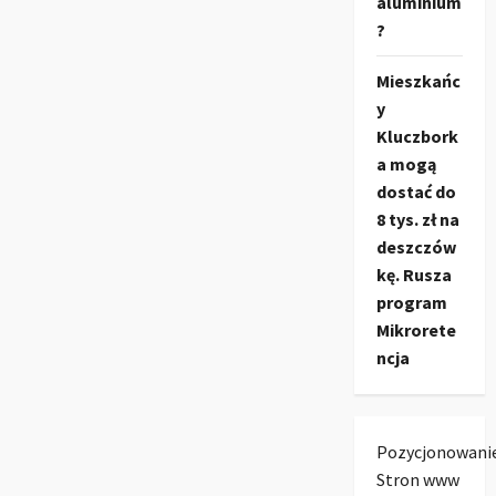
aluminium
?
Mieszkańc
y
Kluczbork
a mogą
dostać do
8 tys. zł na
deszczów
kę. Rusza
program
Mikrorete
ncja
Pozycjonowani
Stron www