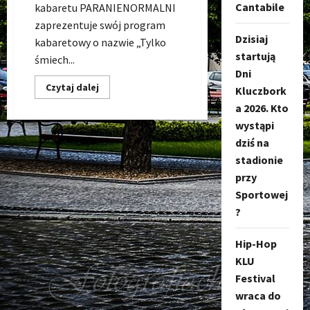
Cantabile
kabaretu PARANIENORMALNI
zaprezentuje swój program
Dzisiaj
kabaretowy o nazwie „Tylko
startują
śmiech...
Dni
Dowiedz
Czytaj dalej
Kluczbork
się
więcej
a 2026. Kto
o
wystąpi
IGOR
KWIATKOWSKI
dziś na
z
kabaretu
stadionie
PARANIENORMALNI
wystąpi
przy
w
Kluczboku!
Sportowej
?
Hip-Hop
KLU
Festival
wraca do