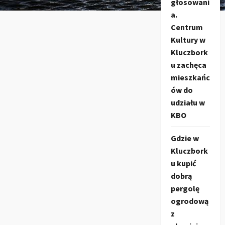
głosowani
a.
Centrum
Kultury w
Kluczbork
u zachęca
mieszkańc
ów do
udziału w
KBO
Gdzie w
Kluczbork
u kupić
dobrą
pergolę
ogrodową
z