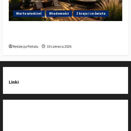
Warto wiedzieć
Wiadomości
Z kraju i ze świata
Gdzie w Kluczborku kupić dobrą pergolę
ogrodową z aluminium?
Redakcja Portalu
10 czerwca 2026
Linki
Strona Główna
Wiadomości