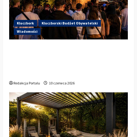
Kluczbork
Kluczborski Budżet Obywatelski
Wiadomości
Hip-Hop KLU Festival wraca do
głosowania. Centrum Kultury w
Kluczborku zachęca mieszkańców do
udziału w KBO
Redakcja Portalu
10 czerwca 2026