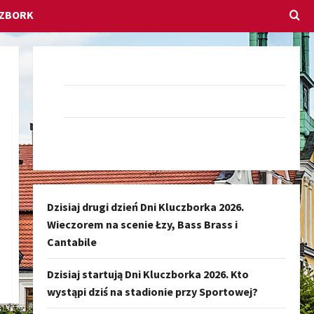
CZBORK
Dołącz do nas na Facebook-u
Darmowe Ogłoszenia Kluczbork
Kanał nadawczy Kluczbork Społeczność
Dzisiaj drugi dzień Dni Kluczborka 2026.
Wieczorem na scenie Łzy, Bass Brass i
Cantabile
Dzisiaj startują Dni Kluczborka 2026. Kto
wystąpi dziś na stadionie przy Sportowej?