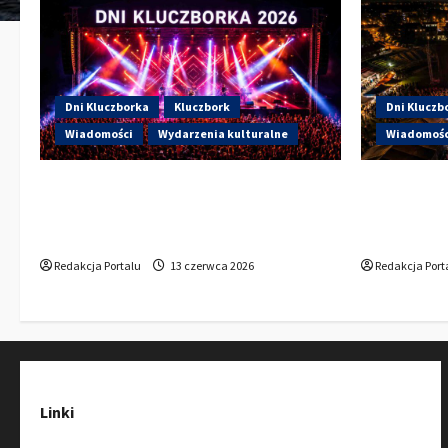
Dni Kluczborka
Kluczbork
Dni Kluczb
Wiadomości
Wydarzenia kulturalne
Wiadomośc
Dzisiaj drugi dzień Dni Kluczborka
Dzisiaj st
2026. Wieczorem na scenie Łzy, Bass
Kto wystąp
Brass i Cantabile
Sportowej
Redakcja Portalu
13 czerwca 2026
Redakcja Port
Linki