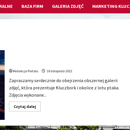
RALNE
BAZA FIRM
GALERIA ZDJĘĆ
MARKETING KLU
Kluczbork z lotu ptaka: Obszerna galeria zdjęć!
Redakcja Portalu
16 listopada 2022
Zapraszamy serdecznie do obejrzenia obszernej galerii
zdjęć, która prezentuje Kluczbork i okolice z lotu ptaka.
Zdjęcia wykonane...
Dowiedz
Czytaj dalej
się
więcej
o
Kluczbork
z