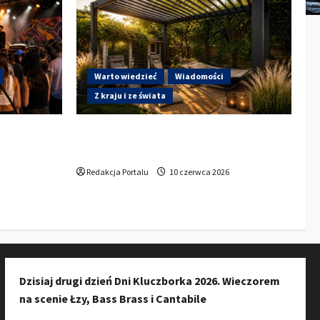
Warto wiedzieć
Wiadomości
Z kraju i ze świata
a do
Gdzie w Kluczborku kupić dobrą
ury w
pergolę ogrodową z aluminium?
zkańców do
Redakcja Portalu
10 czerwca 2026
Dzisiaj drugi dzień Dni Kluczborka 2026. Wieczorem
na scenie Łzy, Bass Brass i Cantabile