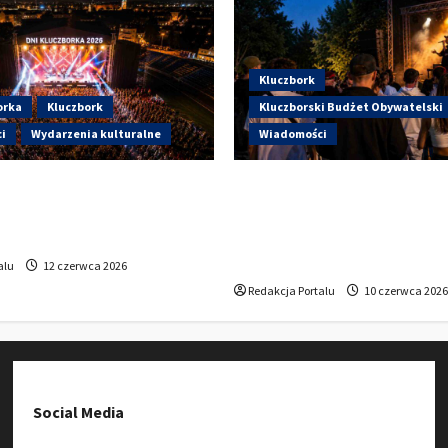
Kluczbork
orka
Kluczbork
Kluczborski Budżet Obywatelski
i
Wydarzenia kulturalne
Wiadomości
artują Dni Kluczborka 2026.
Hip-Hop KLU Festival wrac
i dziś na stadionie przy
głosowania. Centrum Kult
?
Kluczborku zachęca mies
udziału w KBO
alu
12 czerwca 2026
Redakcja Portalu
10 czerwca 2026
Social Media