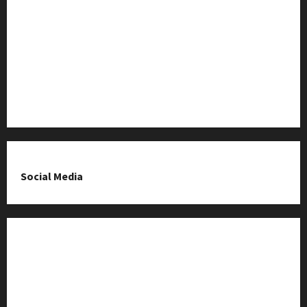
Imprezy i wydarzenia
O nas & Kontakt
Polityka prywatności
Social Media
Fanpage na Facebooku
Grupa na Facebooku
Kanał komunikacyjny