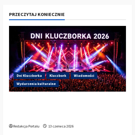
PRZECZYTAJ KONIECZNIE
Dni Kluczborka
Kluczbork
Wiadomości
Wydarzenia kulturalne
Dzisiaj drugi dzień Dni Kluczborka 2026.
Wieczorem na scenie Łzy, Bass Brass i
Cantabile
Redakcja Portalu
13 czerwca 2026