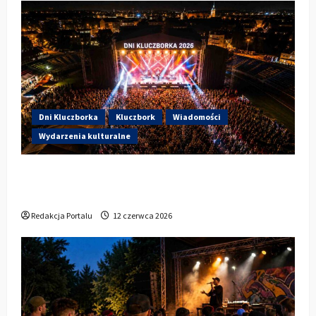
Dni Kluczborka
Kluczbork
Wiadomości
Wydarzenia kulturalne
Dzisiaj startują Dni Kluczborka 2026. Kto
wystąpi dziś na stadionie przy Sportowej?
Redakcja Portalu
12 czerwca 2026