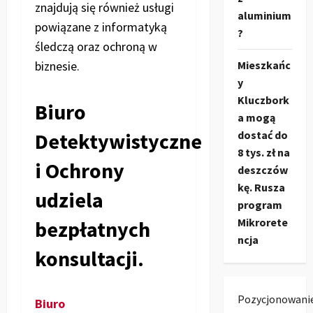
znajdują się również usługi
aluminium
powiązane z informatyką
?
śledczą oraz ochroną w
biznesie.
Mieszkańc
y
Kluczbork
Biuro
a mogą
Detektywistyczne
dostać do
8 tys. zł na
i Ochrony
deszczów
kę. Rusza
udziela
program
Mikrorete
bezpłatnych
ncja
konsultacji.
Pozycjonowani
Biuro