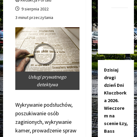
Kluczbork
9 sierpnia 2022
Kanał
3 minut przeczytania
nadawczy
Kluczbork
Społecznoś
Dzisiaj
Usługi prywatnego
drugi
detektywa
dzień Dni
Kluczbork
a 2026.
Wykrywanie podsłuchów,
Wieczore
poszukiwanie osób
m na
zaginionych, wykrywanie
scenie Łzy,
kamer, prowadzenie spraw
Bass