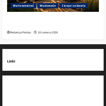
Warto wiedzieć
Wiadomości
Z kraju i ze świata
Gdzie w Kluczborku kupić dobrą pergolę
ogrodową z aluminium?
Redakcja Portalu
10 czerwca 2026
Linki
Strona Główna
Wiadomości
Baza Firm z Kluczborka