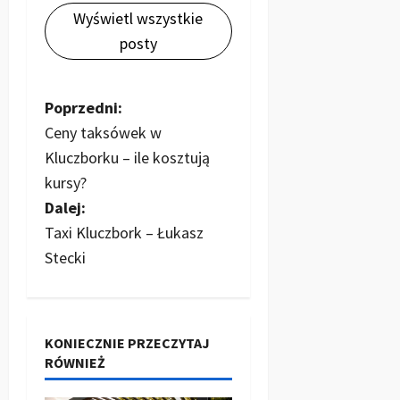
Wyświetl wszystkie
posty
Z
Poprzedni:
Ceny taksówek w
o
Kluczborku – ile kosztują
b
kursy?
Dalej:
a
Taxi Kluczbork – Łukasz
c
Stecki
z
w
KONIECZNIE PRZECZYTAJ
RÓWNIEŻ
p