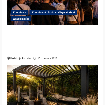
Kluczbork
Kluczborski Budżet Obywatelski
Wiadomości
Hip-Hop KLU Festival wraca do
głosowania. Centrum Kultury w
Kluczborku zachęca mieszkańców do
udziału w KBO
Redakcja Portalu
10 czerwca 2026