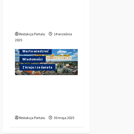
Wejdź w świat tajemnic
– wybierz Kryminologię
we Wrocławiu
Redakcja Portalu
14 września
2025
Warto wiedzieć
Wiadomości
Z kraju i ze świata
OPOLSKIE stawia na
zmianę. Kto prowadzi
przed drugą turą
wyborów?
Redakcja Portalu
30 maja 2025