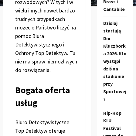
rozwodowych? W tych i w
Brass i
Cantabile
wielu innych nawet bardzo
trudnych przypadkach
Dzisiaj
możecie Państwo liczyć na
startują
pomoc Biura
Dni
Detektywistycznego i
Kluczbork
Ochrony Top Detektyw. Tu
a 2026. Kto
nie ma spraw niemożliwych
wystąpi
dziś na
do rozwiązania.
stadionie
przy
Bogata oferta
Sportowej
?
usług
Hip-Hop
KLU
Biuro Detektywistyczne
Festival
Top Detektyw oferuje
wraca do