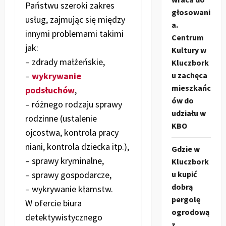
Państwu szeroki zakres
głosowani
usług, zajmując się między
a.
innymi problemami takimi
Centrum
jak:
Kultury w
– zdrady małżeńskie,
Kluczbork
–
wykrywanie
u zachęca
mieszkańc
podsłuchów
,
ów do
– różnego rodzaju sprawy
udziału w
rodzinne (ustalenie
KBO
ojcostwa, kontrola pracy
niani, kontrola dziecka itp.),
Gdzie w
– sprawy kryminalne,
Kluczbork
– sprawy gospodarcze,
u kupić
dobrą
– wykrywanie kłamstw.
pergolę
W ofercie biura
ogrodową
detektywistycznego
z