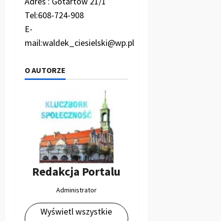
Adres : Gotartów 21/1
Tel:608-724-908
E-
mail:waldek_ciesielski@wp.pl
O AUTORZE
Redakcja Portalu
Administrator
Wyświetl wszystkie