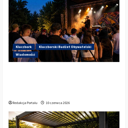
Kluczbork
Kluczborski Budżet Obywatelski
Wiadomości
Hip-Hop KLU Festival wraca do
głosowania. Centrum Kultury w
Kluczborku zachęca mieszkańców do
udziału w KBO
Redakcja Portalu
10 czerwca 2026