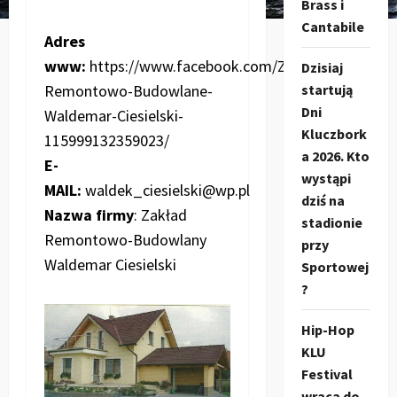
Brass i
Cantabile
Adres
www:
https://www.facebook.com/Zak%C5%82ad-
Dzisiaj
startują
Remontowo-Budowlane-
Dni
Waldemar-Ciesielski-
Kluczbork
115999132359023/
a 2026. Kto
E-
wystąpi
MAIL:
waldek_ciesielski@wp.pl
dziś na
Nazwa firmy
: Zakład
stadionie
Remontowo-Budowlany
przy
Waldemar Ciesielski
Sportowej
?
Hip-Hop
KLU
Festival
wraca do