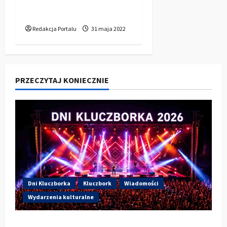
Kluczborku
Redakcja Portalu
31 maja 2022
PRZECZYTAJ KONIECZNIE
Dni Kluczborka
Kluczbork
Wiadomości
Wydarzenia kulturalne
Dzisiaj drugi dzień Dni Kluczborka 2026.