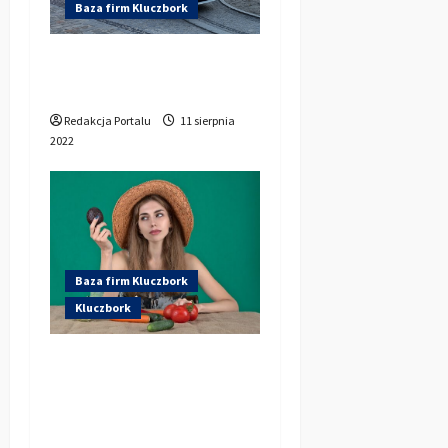
Baza firm Kluczbork
Taxi Kluczbork –
Łukasz Stecki
Redakcja Portalu
11 sierpnia
2022
Baza firm Kluczbork
Kluczbork
Chcesz zrzucić kilka
kilogramów? Sprawdź
ofertę cateringu
dietetycznego w