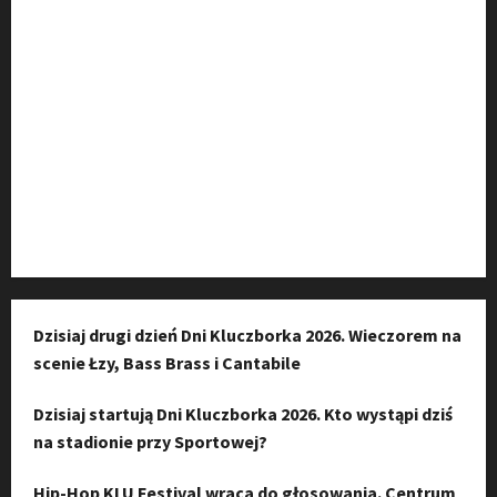
Fanpage na Facebooku
Grupa na Facebooku
Kanał komunikacyjny
Kanał YouTube
Instagram
Dzisiaj drugi dzień Dni Kluczborka 2026. Wieczorem na
scenie Łzy, Bass Brass i Cantabile
Dzisiaj startują Dni Kluczborka 2026. Kto wystąpi dziś
na stadionie przy Sportowej?
Hip-Hop KLU Festival wraca do głosowania. Centrum