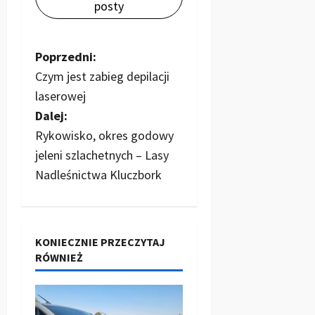
posty
Z
Poprzedni:
Czym jest zabieg depilacji
o
laserowej
b
Dalej:
Rykowisko, okres godowy
a
jeleni szlachetnych – Lasy
c
Nadleśnictwa Kluczbork
z
w
KONIECZNIE PRZECZYTAJ
RÓWNIEŻ
p
i