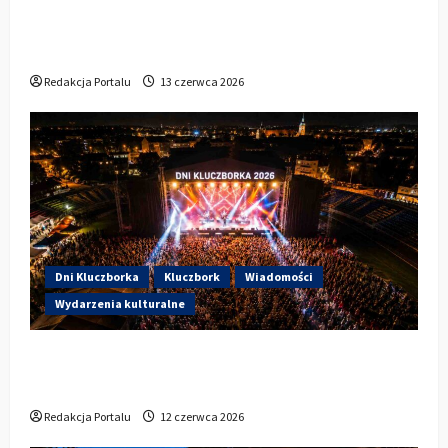
Wieczorem na scenie Łzy, Bass Brass i
Cantabile
Redakcja Portalu
13 czerwca 2026
Dni Kluczborka
Kluczbork
Wiadomości
Wydarzenia kulturalne
Dzisiaj startują Dni Kluczborka 2026. Kto
wystąpi dziś na stadionie przy Sportowej?
Redakcja Portalu
12 czerwca 2026