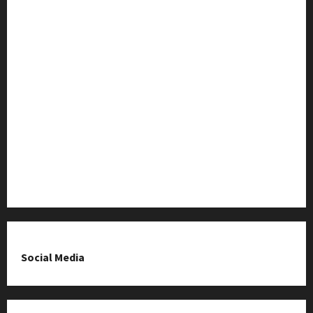
Strona Główna
Wiadomości
Baza Firm z Kluczborka
Imprezy i wydarzenia
O nas & Kontakt
Polityka prywatności
Social Media