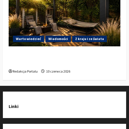
Warto wiedzieć
Wiadomości
Z kraju i ze świata
Gdzie w Kluczborku kupić dobrą pergolę
ogrodową z aluminium?
Redakcja Portalu
10 czerwca 2026
Linki