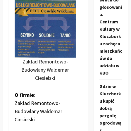
głosowani
a.
Centrum
Kultury w
Kluczbork
u zachęca
mieszkańc
ów do
Zakład Remontowo-
udziału w
Budowlany Waldemar
KBO
Ciesielski
Gdzie w
Kluczbork
O firmie
:
u kupić
Zakład Remontowo-
dobrą
Budowlany Waldemar
pergolę
Ciesielski
ogrodową
z