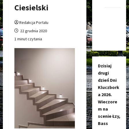
Kluczbork
Ciesielski
Kanał
nadawczy
Redakcja Portalu
Kluczbork
22 grudnia 2020
Społecznoś
1 minut czytania
Dzisiaj
drugi
dzień Dni
Kluczbork
a 2026.
Wieczore
m na
scenie Łzy,
Bass