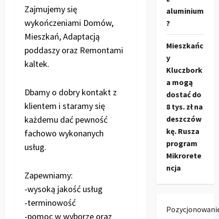
Zajmujemy się
aluminium
wykończeniami Domów,
?
Mieszkań, Adaptacją
Mieszkańc
poddaszy oraz Remontami
y
kaltek.
Kluczbork
a mogą
Dbamy o dobry kontakt z
dostać do
klientem i staramy się
8 tys. zł na
deszczów
każdemu dać pewność
kę. Rusza
fachowo wykonanych
program
usług.
Mikrorete
ncja
Zapewniamy:
-wysoką jakość usług
-terminowość
Pozycjonowani
-pomoc w wyborze oraz