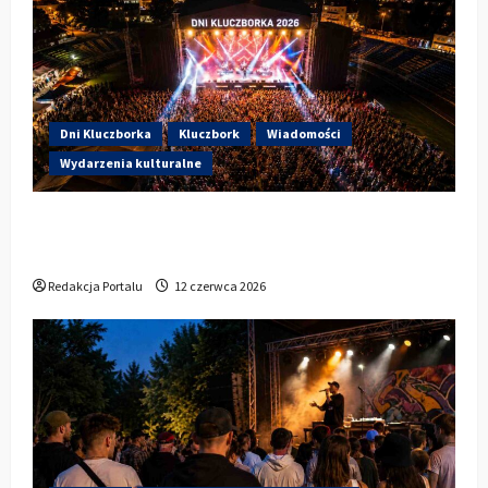
Dni Kluczborka
Kluczbork
Wiadomości
Wydarzenia kulturalne
Dzisiaj startują Dni Kluczborka 2026. Kto
wystąpi dziś na stadionie przy Sportowej?
Redakcja Portalu
12 czerwca 2026