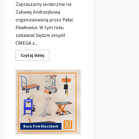
Zapraszamy serdecznie na
Zabawę Andrzejkową
organizaowaną przez Pałac
Pawłowice. W tym roku
zabawiać będzie zespół
OMEGA z...
Dowiedz
Czytaj dalej
się
więcej
o
Zabawa
Andrzejkowa
2019
w
Pałacu
Pawłowice
Baza firm Kluczbork