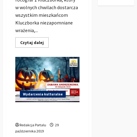
w wolnych chwilach dostarcza
wszystkim mieszkańcom
Kluczborka niezapomniane
wrażenia,...
Dowiedz
Czytaj dalej
się
więcej
o
Kluczbork
okiem
Zbyszka
Chudego
–
galeria
zdjęć
Wydarzenia kulturalne
Zabawa Andrzejkowa 2019 w
Pałacu Pawłowice
Redakcja Portalu
29
października 2019