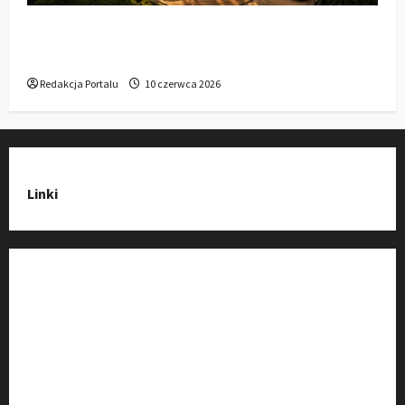
Gdzie w Kluczborku kupić dobrą pergolę
ogrodową z aluminium?
Redakcja Portalu
10 czerwca 2026
Linki
Strona Główna
Wiadomości
Baza Firm z Kluczborka
Imprezy i wydarzenia