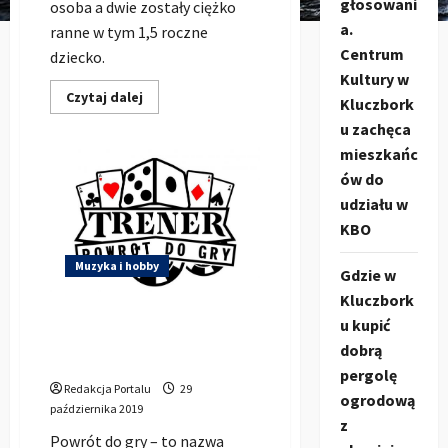
głosowani
osoba a dwie zostały ciężko
a.
ranne w tym 1,5 roczne
Centrum
dziecko.
Kultury w
Dowiedz
Czytaj dalej
Kluczbork
się
więcej
u zachęca
o
Nagranie
mieszkańc
wypadku
ów do
na
DK45
udziału w
między
Kuniowem
KBO
a
Jasieniem
Muzyka i hobby
Gdzie w
Kluczbork
Trener deLuxe – JESTEM
u kupić
WIĘC MYŚLĘ (feat. Sebosan,
dobrą
Nelior cuty Cezu) (Teledysk)
pergolę
Redakcja Portalu
29
ogrodową
października 2019
z
Powrót do gry – to nazwa