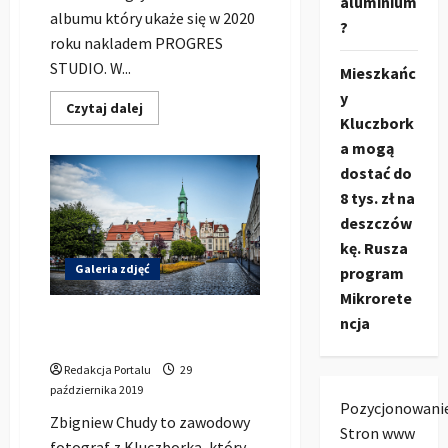
aluminium
albumu który ukaże się w 2020
?
roku nakladem PROGRES
STUDIO. W...
Mieszkańc
y
Dowiedz
Czytaj dalej
się
Kluczbork
więcej
a mogą
o
Trener
dostać do
deLuxe
–
8 tys. zł na
JESTEM
WIĘC
deszczów
MYŚLĘ
kę. Rusza
(feat.
Sebosan,
Galeria zdjęć
program
Nelior
cuty
Mikrorete
Cezu)
(Teledysk)
Kluczbork okiem Zbyszka
ncja
Chudego – galeria zdjęć
Redakcja Portalu
29
października 2019
Pozycjonowani
Zbigniew Chudy to zawodowy
Stron www
fotograf z Kluczborka, który