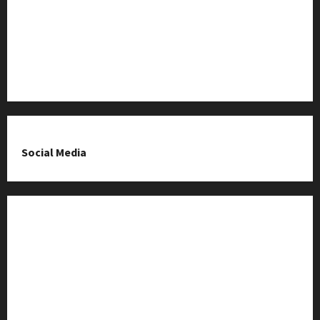
O nas & Kontakt
Polityka prywatności
Social Media
Fanpage na Facebooku
Grupa na Facebooku
Kanał komunikacyjny
Kanał YouTube