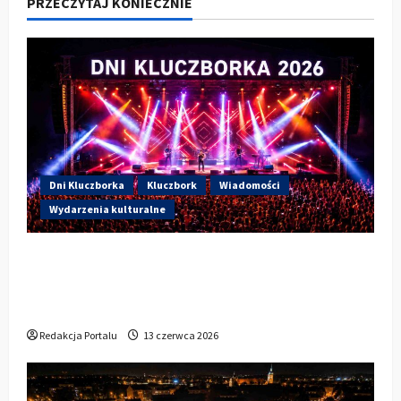
PRZECZYTAJ KONIECZNIE
Dni Kluczborka
Kluczbork
Wiadomości
Wydarzenia kulturalne
Dzisiaj drugi dzień Dni Kluczborka 2026.
Wieczorem na scenie Łzy, Bass Brass i
Cantabile
Redakcja Portalu
13 czerwca 2026