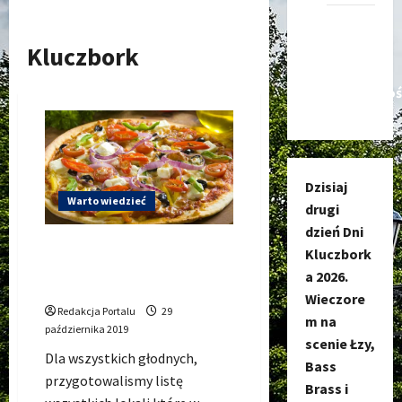
Kanał
nadawczy
Kluczbork
Kluczbork
Społecznoś
Dzisiaj
Warto wiedzieć
drugi
dzień Dni
Pizza Kluczbork – MENU
Kluczbork
wszystkich lokali w jednym
a 2026.
miejscu
Wieczore
Redakcja Portalu
29
m na
października 2019
scenie Łzy,
Dla wszystkich głodnych,
Bass
przygotowalismy listę
Brass i