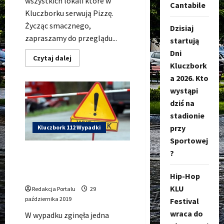
wszystkich lokali które w
Cantabile
Kluczborku serwują Pizzę.
Życząc smacznego,
Dzisiaj
zapraszamy do przeglądu...
startują
Dni
Dowiedz
Czytaj dalej
się
Kluczbork
więcej
a 2026. Kto
o
Pizza
wystąpi
Kluczbork
–
dziś na
MENU
wszystkich
stadionie
lokali
przy
w
Kluczbork 112 Wypadki
jednym
Sportowej
miejscu
?
Nagranie wypadku na DK45
między Kuniowem a
Jasieniem
Hip-Hop
KLU
Redakcja Portalu
29
października 2019
Festival
wraca do
W wypadku zginęła jedna