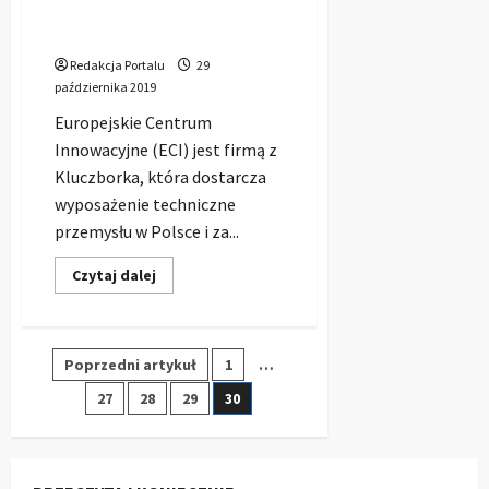
Europejskie Centrum
Innowacyjne
Redakcja Portalu
29
października 2019
Europejskie Centrum
Innowacyjne (ECI) jest firmą z
Kluczborka, która dostarcza
wyposażenie techniczne
przemysłu w Polsce i za...
Dowiedz
Czytaj dalej
się
więcej
o
Europejskie
Centrum
Stronicowanie
Poprzedni artykuł
1
…
Innowacyjne
27
28
29
30
wpisów