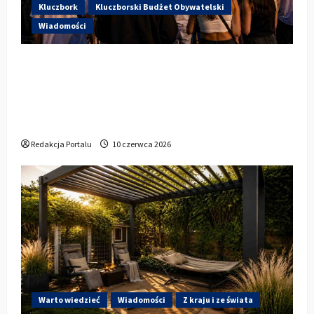
Kluczbork
Kluczborski Budżet Obywatelski
Wiadomości
Hip-Hop KLU Festival wraca do
głosowania. Centrum Kultury w
Kluczborku zachęca mieszkańców do
udziału w KBO
Redakcja Portalu
10 czerwca 2026
Warto wiedzieć
Wiadomości
Z kraju i ze świata