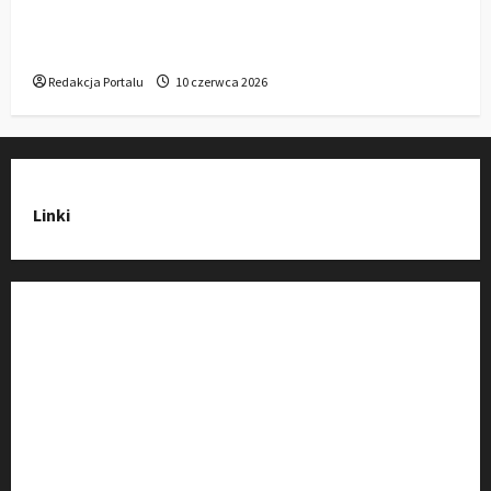
Gdzie w Kluczborku kupić dobrą pergolę
ogrodową z aluminium?
Redakcja Portalu
10 czerwca 2026
Linki
Strona Główna
Wiadomości
Baza Firm z Kluczborka
Imprezy i wydarzenia