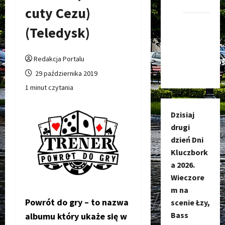
Kluczbork
cuty Cezu)
Kanał
(Teledysk)
nadawczy
Kluczbork
Redakcja Portalu
Społecznoś
29 października 2019
1 minut czytania
Dzisiaj
drugi
dzień Dni
Kluczbork
a 2026.
Wieczore
m na
Powrót do gry – to nazwa
scenie Łzy,
Bass
albumu który ukaże się w