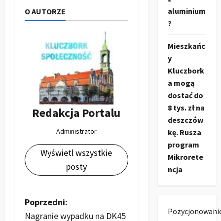
aluminium
O AUTORZE
?
Mieszkańc
y
Kluczbork
a mogą
dostać do
8 tys. zł na
Redakcja Portalu
deszczów
Administrator
kę. Rusza
program
Wyświetl wszystkie
Mikrorete
posty
ncja
Z
Poprzedni:
Pozycjonowani
Nagranie wypadku na DK45