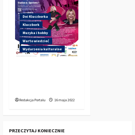
Dni Kluczborka
Kluczbork
Muzyka i hobby
Warto wiedzieć
Wydarzenia kulturalne
DNI KLUCZBORKA
2022: Pełny
Harmonogram imprezy
oraz plakat
Redakcja Portalu
16 maja 2022
PRZECZYTAJ KONIECZNIE