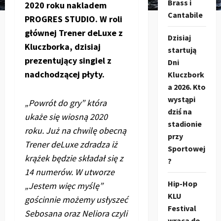
Brass i
2020 roku nakladem
Cantabile
PROGRES STUDIO. W roli
głównej Trener deLuxe z
Dzisiaj
Kluczborka, dzisiaj
startują
prezentujący singiel z
Dni
nadchodzącej płyty.
Kluczbork
a 2026. Kto
wystąpi
„Powrót do gry” która
dziś na
ukaże się wiosną 2020
stadionie
roku. Już na chwilę obecną
przy
Trener deLuxe zdradza iż
Sportowej
krążek będzie składał się z
?
14 numerów. W utworze
Hip-Hop
„Jestem więc myślę”
KLU
gościnnie możemy usłyszeć
Festival
Sebosana oraz Neliora czyli
wraca do