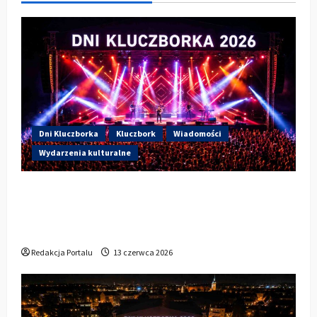
Dni Kluczborka
Kluczbork
Wiadomości
Wydarzenia kulturalne
Dzisiaj drugi dzień Dni Kluczborka 2026.
Wieczorem na scenie Łzy, Bass Brass i
Cantabile
Redakcja Portalu
13 czerwca 2026