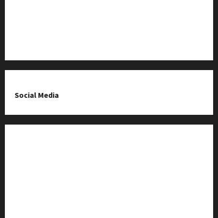
O nas & Kontakt
Polityka prywatności
Social Media
Fanpage na Facebooku
Grupa na Facebooku
Kanał komunikacyjny
Kanał YouTube