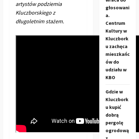
artystów podziemia
głosowani
Kluczborskiego z
a.
długoletnim stażem.
Centrum
Kultury w
Kluczbork
u zachęca
mieszkańc
ów do
udziału w
KBO
Gdzie w
Kluczbork
u kupić
dobrą
pergolę
ogrodową
z