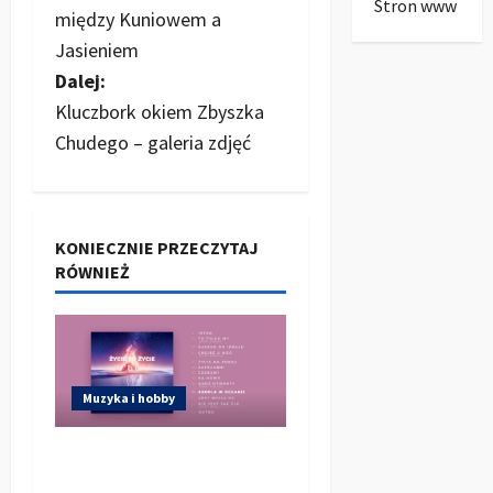
o
Stron www
między Kuniowem a
b
Jasieniem
Dalej:
a
Kluczbork okiem Zbyszka
c
Chudego – galeria zdjęć
z
w
KONIECZNIE PRZECZYTAJ
RÓWNIEŻ
p
i
s
Muzyka i hobby
y
Debiut muzyczny teza
& m.a.n – życie to życie