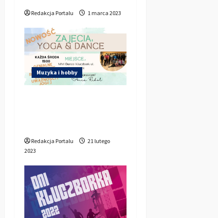
Redakcja Portalu
1 marca 2023
Muzyka i hobby
Joga i taniec w
Kluczborku. Dla ciała i
ducha.
Redakcja Portalu
21 lutego
2023