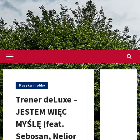
Menu
główne
Dołącz
Muzyka i hobby
do nas
na
Trener deLuxe –
Facebook-
JESTEM WIĘC
u
MYŚLĘ (feat.
Darmowe
Ogłoszenia
Sebosan, Nelior