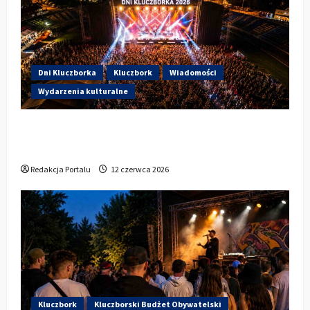
Dni Kluczborka
Kluczbork
Wiadomości
Wydarzenia kulturalne
Dzisiaj startują Dni Kluczborka 2026. Kto
wystąpi dziś na stadionie przy Sportowej?
Redakcja Portalu
12 czerwca 2026
Kluczbork
Kluczborski Budżet Obywatelski