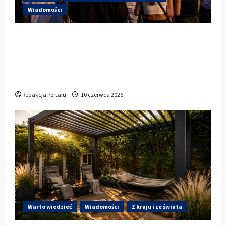
Wiadomości
Hip-Hop KLU Festival wraca do
głosowania. Centrum Kultury w
Kluczborku zachęca mieszkańców do
udziału w KBO
Redakcja Portalu
10 czerwca 2026
Warto wiedzieć
Wiadomości
Z kraju i ze świata