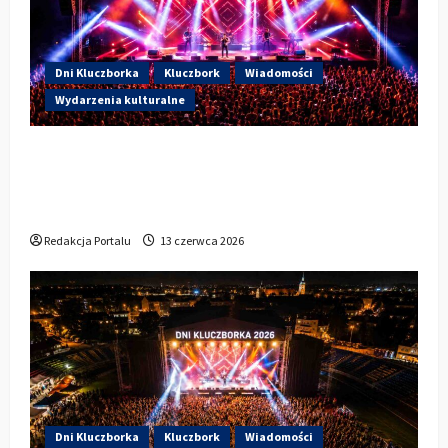
Dni Kluczborka
Kluczbork
Wiadomości
Wydarzenia kulturalne
Dzisiaj drugi dzień Dni Kluczborka 2026.
Wieczorem na scenie Łzy, Bass Brass i
Cantabile
Redakcja Portalu
13 czerwca 2026
Dni Kluczborka
Kluczbork
Wiadomości