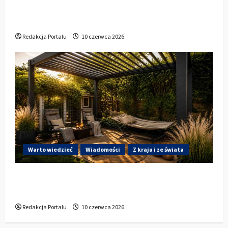
Kluczborku zachęca mieszkańców do
udziału w KBO
Redakcja Portalu
10 czerwca 2026
Warto wiedzieć
Wiadomości
Z kraju i ze świata
Gdzie w Kluczborku kupić dobrą pergolę
ogrodową z aluminium?
Redakcja Portalu
10 czerwca 2026