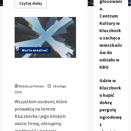
głosowani
Dowiedz
Czytaj dalej
się
a.
więcej
o
Centrum
Jak
Kultury w
dodać
zdjęcie
Kluczbork
profilowe
na
u zachęca
KluczborkSpolecznosc.pl
mieszkańc
Warto wiedzieć
ów do
udziału w
Reklamuj się za darmo w
KBO
portalu Kluczbork
Społeczność
Gdzie w
Redakcja Portalu
18 lutego
Kluczbork
2020
u kupić
Wszystkim osobom, które
dobrą
prowadzą na terenie
pergolę
Kluczborka i jego bliskich
ogrodową
okolic firmę, oferujemy
z
możliwość uzyskania