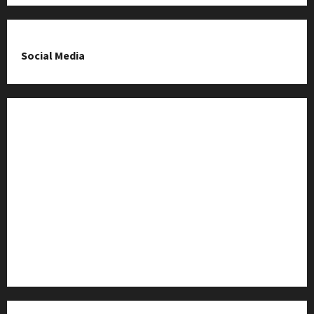
Social Media
Fanpage na Facebooku
Grupa na Facebooku
Kanał komunikacyjny
Kanał YouTube
Instagram