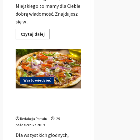
Miejskiego to mamy dla Ciebie
dobrą wiadomość. Znajdujesz
się w...
Dowiedz
Czytaj dalej
się
więcej
o
Urząd
Miejski
w
Kluczborku
–
Dane
Kontaktowe
Warto wiedzieć
Pizza Kluczbork – MENU
wszystkich lokali w jednym
miejscu
Redakcja Portalu
29
października 2019
Dla wszystkich głodnych,