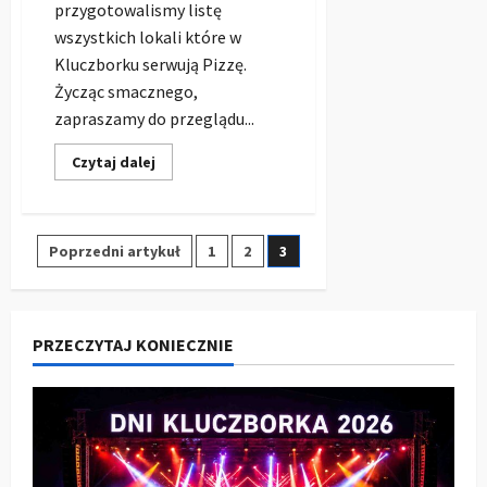
przygotowalismy listę
wszystkich lokali które w
Kluczborku serwują Pizzę.
Życząc smacznego,
zapraszamy do przeglądu...
Dowiedz
Czytaj dalej
się
więcej
o
Pizza
Kluczbork
Stronicowanie
Poprzedni artykuł
1
2
3
–
MENU
wszystkich
wpisów
lokali
w
jednym
PRZECZYTAJ KONIECZNIE
miejscu