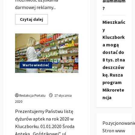
aluminium
darmowej reklamy...
?
Dowiedz
Czytaj dalej
Mieszkańc
się
więcej
y
o
Reklamuj
Kluczbork
się
a mogą
za
darmo
dostać do
w
portalu
8 tys. zł na
Kluczbork
Warto wiedzieć
Społeczność
deszczów
kę. Rusza
Dyżury aptek w Kluczborku
program
na 2020 rok
Mikrorete
Redakcja Portalu
17 stycznia
ncja
2020
Prezentujemy Państwu listę
dyżurów aptek na rok 2020 w
Pozycjonowani
Kluczborku. 01.01.2020 Środa
Stron www
Apteka „Goździkowej”, ul.