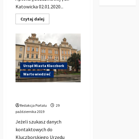
Katowicka 02.01.2020...
Dowiedz
Czytaj dalej
się
więcej
o
Dyżury
aptek
w
Kluczborku
na
2020
rok
Urząd Miasta Kluczbork
Warto wiedzieć
Urząd Miejski w Kluczborku –
Dane Kontaktowe
Redakcja Portalu
29
października 2019
Jeżeli szukasz danych
kontaktowych do
Kluczborskiego Urzędu