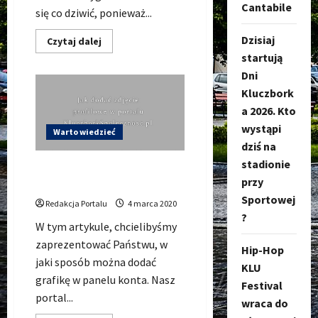
Cantabile
się co dziwić, ponieważ...
Dzisiaj
Dowiedz
Czytaj dalej
się
startują
więcej
o
Dni
Koronawirus
Kluczbork,
Kluczbork
aktualne
a 2026. Kto
występowanie,
zapobieganie,
wystąpi
komunikaty
Warto wiedzieć
dziś na
stadionie
Jak dodać zdjęcie profilowe
przy
na KluczborkSpolecznosc.pl
Sportowej
Redakcja Portalu
4 marca 2020
?
W tym artykule, chcielibyśmy
zaprezentować Państwu, w
Hip-Hop
jaki sposób można dodać
KLU
grafikę w panelu konta. Nasz
Festival
portal...
wraca do