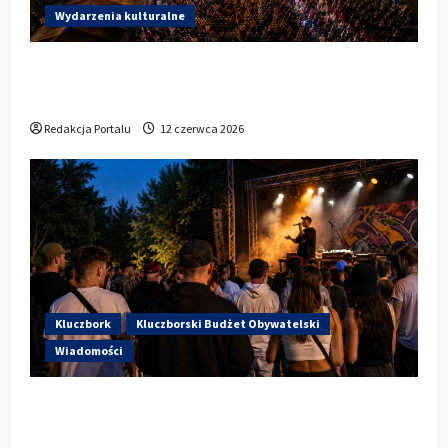
Wydarzenia kulturalne
Dzisiaj startują Dni Kluczborka 2026. Kto
wystąpi dziś na stadionie przy Sportowej?
Redakcja Portalu
12 czerwca 2026
Kluczbork
Kluczborski Budżet Obywatelski
Wiadomości
Hip-Hop KLU Festival wraca do
głosowania. Centrum Kultury w