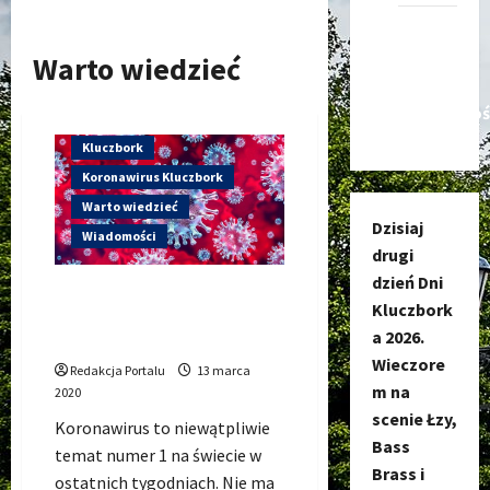
Kanał
nadawczy
Warto wiedzieć
Kluczbork
Społecznoś
Kluczbork
Koronawirus Kluczbork
Warto wiedzieć
Dzisiaj
Wiadomości
drugi
dzień Dni
Koronawirus Kluczbork,
Kluczbork
aktualne występowanie,
a 2026.
zapobieganie, komunikaty
Wieczore
Redakcja Portalu
13 marca
m na
2020
scenie Łzy,
Koronawirus to niewątpliwie
Bass
temat numer 1 na świecie w
Brass i
ostatnich tygodniach. Nie ma