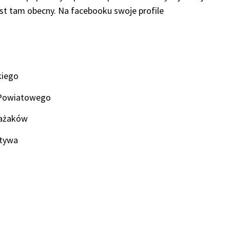
est tam obecny. Na facebooku swoje profile
kiego
a Powiatowego
rażaków
atywa