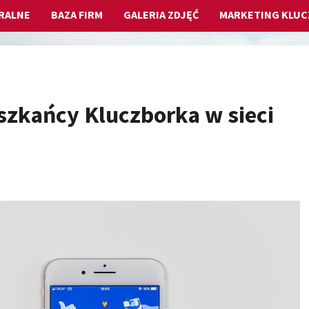
RALNE
BAZA FIRM
GALERIA ZDJĘĆ
MARKETING KLU
szkańcy Kluczborka w sieci