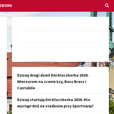
CZBORK
Dołącz do nas na Facebook-u
Darmowe Ogłoszenia Kluczbork
Kanał nadawczy Kluczbork Społeczność
Dzisiaj drugi dzień Dni Kluczborka 2026.
Wieczorem na scenie Łzy, Bass Brass i
Cantabile
Dzisiaj startują Dni Kluczborka 2026. Kto
wystąpi dziś na stadionie przy Sportowej?