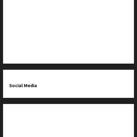
Baza Firm z Kluczborka
Imprezy i wydarzenia
O nas & Kontakt
Polityka prywatności
Social Media
Fanpage na Facebooku
Grupa na Facebooku