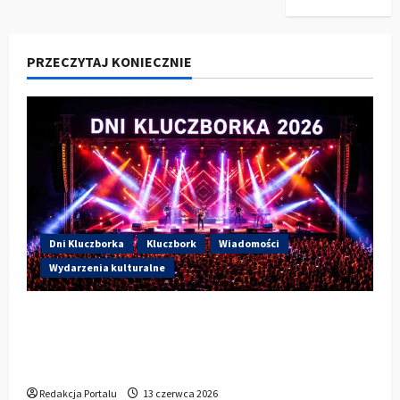
PRZECZYTAJ KONIECZNIE
Dni Kluczborka
Kluczbork
Wiadomości
Wydarzenia kulturalne
Dzisiaj drugi dzień Dni Kluczborka 2026.
Wieczorem na scenie Łzy, Bass Brass i
Cantabile
Redakcja Portalu
13 czerwca 2026