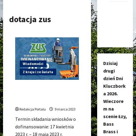
Kanał
nadawczy
dotacja zus
Kluczbork
Społecznoś
Dzisiaj
Wiadomości
drugi
Z kraju i ze świata
dzień Dni
Kluczbork
DOFINANSOWANIE Z ZUS
a 2026.
2023 – do 300 tys. zł dla
Twojej firmy
Wieczore
m na
Redakcja Portalu
9 marca 2023
scenie Łzy,
Termin składania wniosków o
Bass
dofinansowanie: 17 kwietnia
Brass i
2023 r. – 18 maja 2023 r.