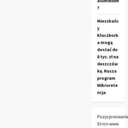
aluminium
?
Mieszkańc
y
Kluczbork
a mogą
dostać do
8 tys. zł na
deszczów
kę. Rusza
program
Mikrorete
ncja
Pozycjonowani
Stron www