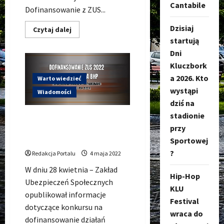
Cantabile
Dofinansowanie z ZUS...
Dzisiaj
Dowiedz
Czytaj dalej
się
startują
więcej
o
Dni
DOFINANSOWANIE
Z
Kluczbork
ZUS
a 2026. Kto
2023
Warto wiedzieć
–
wystąpi
do
Wiadomości
300
dziś na
tys.
zł
stadionie
Dofinansowanie z ZUS 2022
dla
Twojej
przy
na BHP dla firm – do 300.000
firmy
PLN
Sportowej
?
Redakcja Portalu
4 maja 2022
W dniu 28 kwietnia – Zakład
Hip-Hop
Ubezpieczeń Społecznych
KLU
opublikował informacje
Festival
dotyczące konkursu na
wraca do
dofinansowanie działań