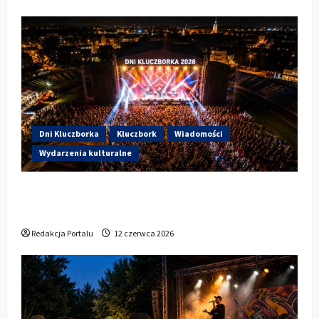
Dni Kluczborka
Kluczbork
Wiadomości
Wydarzenia kulturalne
Dzisiaj startują Dni Kluczborka 2026. Kto
wystąpi dziś na stadionie przy Sportowej?
Redakcja Portalu
12 czerwca 2026