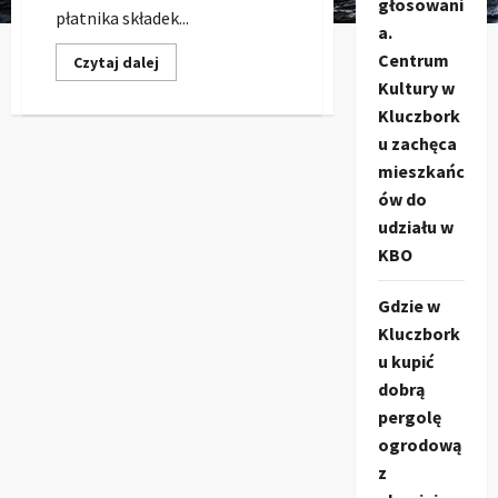
głosowani
płatnika składek...
a.
Centrum
Dowiedz
Czytaj dalej
się
Kultury w
więcej
o
Kluczbork
Dofinansowanie
z
u zachęca
ZUS
mieszkańc
2022
na
ów do
BHP
dla
udziału w
firm
–
KBO
do
300.000
PLN
Gdzie w
Kluczbork
u kupić
dobrą
pergolę
ogrodową
z