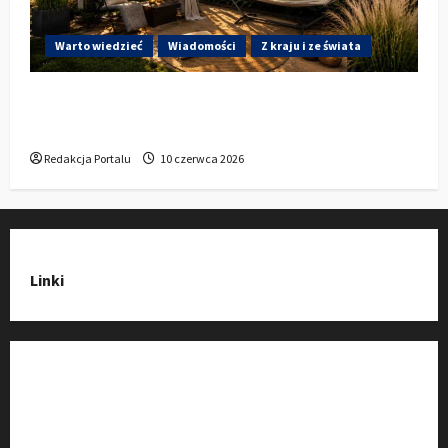
Warto wiedzieć
Wiadomości
Z kraju i ze świata
Gdzie w Kluczborku kupić dobrą pergolę
ogrodową z aluminium?
Redakcja Portalu
10 czerwca 2026
Linki
Strona Główna
Wiadomości