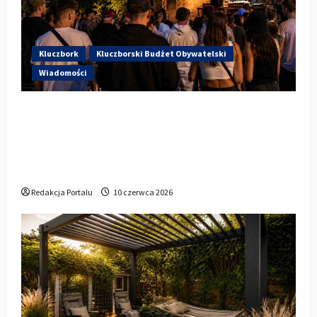
Kluczbork
Kluczborski Budżet Obywatelski
Wiadomości
Hip-Hop KLU Festival wraca do
głosowania. Centrum Kultury w
Kluczborku zachęca mieszkańców do
udziału w KBO
Redakcja Portalu
10 czerwca 2026