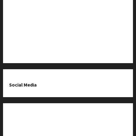
Baza Firm z Kluczborka
Imprezy i wydarzenia
O nas & Kontakt
Polityka prywatności
Social Media
Fanpage na Facebooku
Grupa na Facebooku