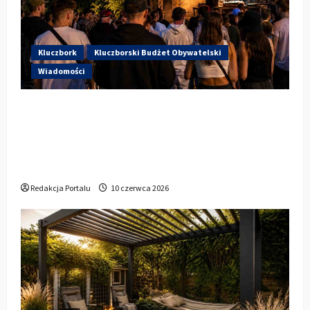
Kluczbork
Kluczborski Budżet Obywatelski
Wiadomości
Hip-Hop KLU Festival wraca do
głosowania. Centrum Kultury w
Kluczborku zachęca mieszkańców do
udziału w KBO
Redakcja Portalu
10 czerwca 2026