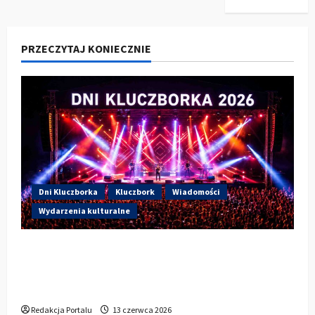
PRZECZYTAJ KONIECZNIE
Dni Kluczborka
Kluczbork
Wiadomości
Wydarzenia kulturalne
Dzisiaj drugi dzień Dni Kluczborka 2026.
Wieczorem na scenie Łzy, Bass Brass i
Cantabile
Redakcja Portalu
13 czerwca 2026