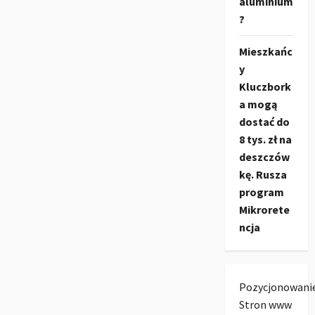
aluminium
?
Mieszkańc
y
Kluczbork
a mogą
dostać do
8 tys. zł na
deszczów
kę. Rusza
program
Mikrorete
ncja
Pozycjonowani
Stron www