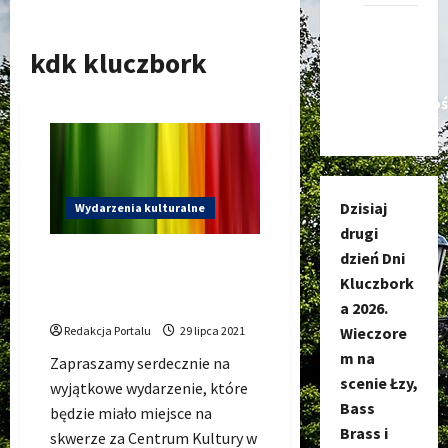
Kanał
nadawczy
kdk kluczbork
Kluczbork
Społecznoś
Dzisiaj
Wydarzenia kulturalne
drugi
dzień Dni
Tabu, Vavamuffin,
Bakshish… czyli Święto
Kluczbork
Reggae w Kluczborku!
a 2026.
Redakcja Portalu
29 lipca 2021
Wieczore
m na
Zapraszamy serdecznie na
scenie Łzy,
wyjątkowe wydarzenie, które
Bass
będzie miało miejsce na
Brass i
skwerze za Centrum Kultury w