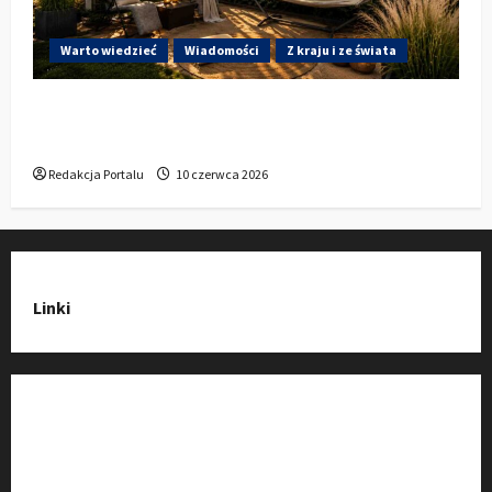
Warto wiedzieć
Wiadomości
Z kraju i ze świata
Gdzie w Kluczborku kupić dobrą pergolę
ogrodową z aluminium?
Redakcja Portalu
10 czerwca 2026
Linki
Strona Główna
Wiadomości