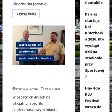
Cantabile
Kluczborku (dawniej...
Dowiedz
Czytaj dalej
Dzisiaj
się
startują
więcej
o
Dni
Tabu,
Vavamuffin,
Kluczbork
Bakshish…
czyli
a 2026. Kto
Święto
Reggae
wystąpi
Warto wiedzieć
w
dziś na
Wiadomości
Kluczborku!
stadionie
Wydarzenia kulturalne
przy
Sportowej
Jarosław Paluch od września
?
2020 nowym dyrektorem
KDK-u.
Hip-Hop
Redakcja Portalu
9 lipca 2020
KLU
W ostatnich dniach na
Festival
oficjalnym profilu
wraca do
społecznościowym miasta