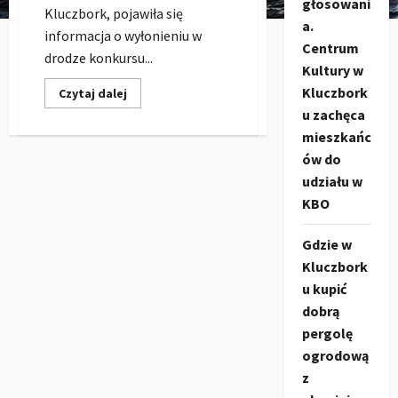
głosowani
Kluczbork, pojawiła się
a.
informacja o wyłonieniu w
Centrum
drodze konkursu...
Kultury w
Kluczbork
Dowiedz
Czytaj dalej
się
u zachęca
więcej
o
mieszkańc
Jarosław
Paluch
ów do
od
września
udziału w
2020
KBO
nowym
dyrektorem
KDK-
u.
Gdzie w
Kluczbork
u kupić
dobrą
pergolę
ogrodową
z