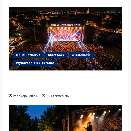
Dni Kluczborka
Kluczbork
Wiadomości
Wydarzenia kulturalne
Dzisiaj startują Dni Kluczborka 2026. Kto
wystąpi dziś na stadionie przy Sportowej?
Redakcja Portalu
12 czerwca 2026