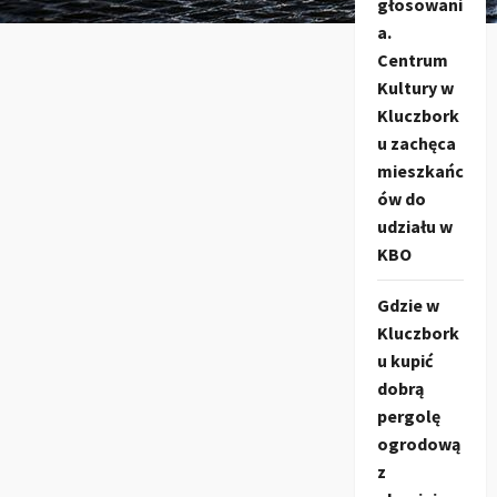
głosowani
a.
Centrum
Kultury w
Kluczbork
u zachęca
mieszkańc
ów do
udziału w
KBO
Gdzie w
Kluczbork
u kupić
dobrą
pergolę
ogrodową
z