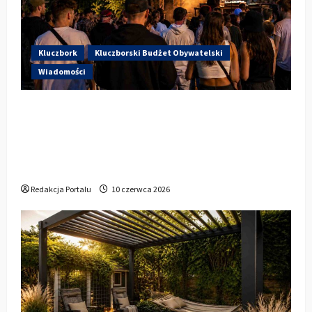
Kluczbork
Kluczborski Budżet Obywatelski
Wiadomości
Hip-Hop KLU Festival wraca do
głosowania. Centrum Kultury w
Kluczborku zachęca mieszkańców do
udziału w KBO
Redakcja Portalu
10 czerwca 2026