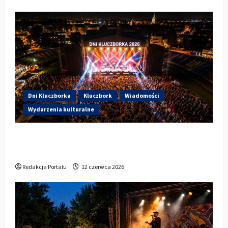
Dni Kluczborka
Kluczbork
Wiadomości
Wydarzenia kulturalne
Dzisiaj startują Dni Kluczborka 2026. Kto
wystąpi dziś na stadionie przy Sportowej?
Redakcja Portalu
12 czerwca 2026