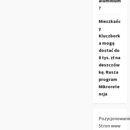
aluminium
?
Mieszkańc
y
Kluczbork
a mogą
dostać do
8 tys. zł na
deszczów
kę. Rusza
program
Mikrorete
ncja
Pozycjonowani
Stron www