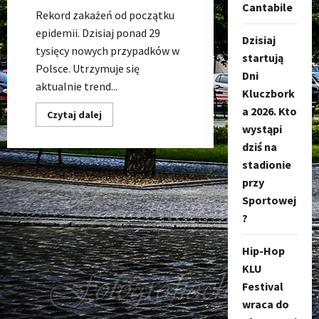
Cantabile
Rekord zakażeń od początku
epidemii. Dzisiaj ponad 29
Dzisiaj
tysięcy nowych przypadków w
startują
Polsce. Utrzymuje się
Dni
aktualnie trend...
Kluczbork
a 2026. Kto
Dowiedz
Czytaj dalej
się
wystąpi
więcej
o
dziś na
Koronawirus:
stadionie
Ponad
29
przy
tysięcy
zakażeń.
Sportowej
Twardy
Lockdown?
?
Hip-Hop
KLU
Festival
wraca do