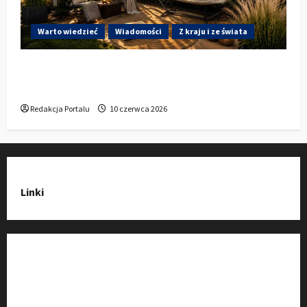
Warto wiedzieć
Wiadomości
Z kraju i ze świata
Gdzie w Kluczborku kupić dobrą pergolę
ogrodową z aluminium?
Redakcja Portalu
10 czerwca 2026
Linki
Strona Główna
Wiadomości