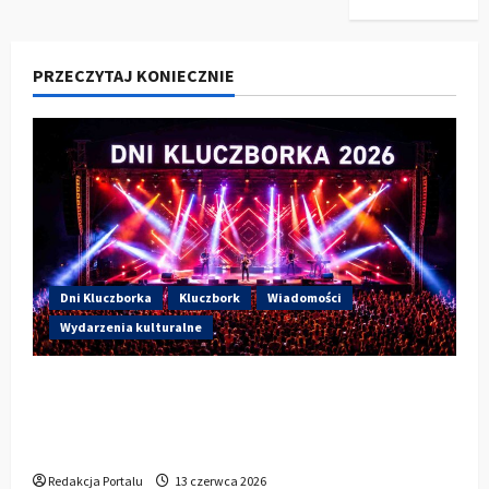
PRZECZYTAJ KONIECZNIE
Dni Kluczborka
Kluczbork
Wiadomości
Wydarzenia kulturalne
Dzisiaj drugi dzień Dni Kluczborka 2026.
Wieczorem na scenie Łzy, Bass Brass i
Cantabile
Redakcja Portalu
13 czerwca 2026