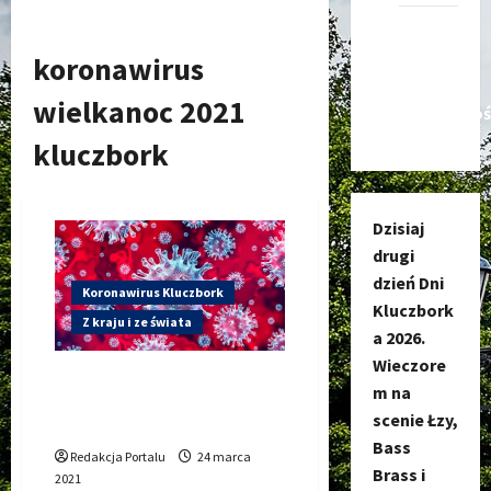
Kanał
nadawczy
koronawirus
Kluczbork
wielkanoc 2021
Społecznoś
kluczbork
Dzisiaj
drugi
dzień Dni
Koronawirus Kluczbork
Kluczbork
Z kraju i ze świata
a 2026.
Wieczore
Koronawirus: Ponad 29
m na
tysięcy zakażeń. Twardy
scenie Łzy,
Lockdown?
Bass
Redakcja Portalu
24 marca
Brass i
2021