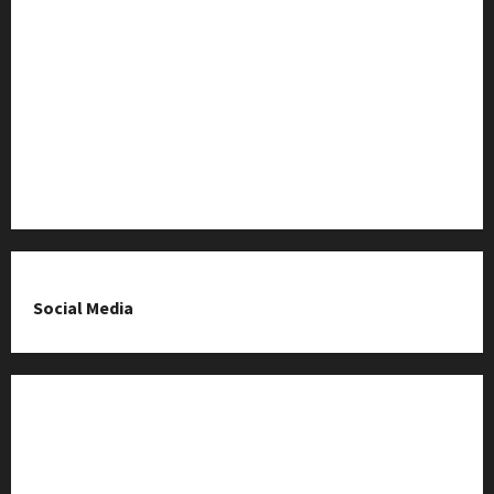
Baza Firm z Kluczborka
Imprezy i wydarzenia
O nas & Kontakt
Polityka prywatności
Social Media
Fanpage na Facebooku
Grupa na Facebooku