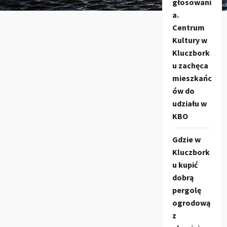
głosowani
a.
Centrum
Kultury w
Kluczbork
u zachęca
mieszkańc
ów do
udziału w
KBO
Gdzie w
Kluczbork
u kupić
dobrą
pergolę
ogrodową
z