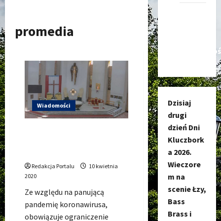
Kanał
nadawczy
promedia
Kluczbork
Społecznoś
Dzisiaj
Wiadomości
drugi
dzień Dni
Msze Święte Wielkanocne w
Kluczbork
Kluczborku – Oglądaj w
a 2026.
internecie
Wieczore
Redakcja Portalu
10 kwietnia
m na
2020
scenie Łzy,
Ze względu na panującą
Bass
pandemię koronawirusa,
Brass i
obowiązuje ograniczenie