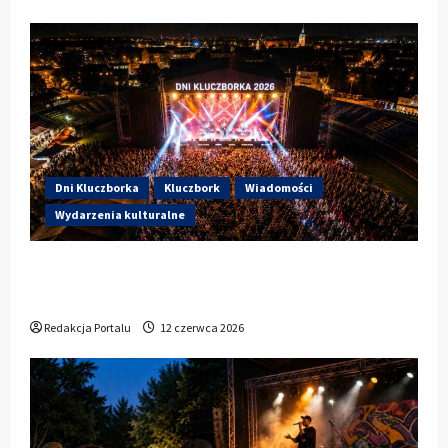
Dni Kluczborka
Kluczbork
Wiadomości
Wydarzenia kulturalne
Dzisiaj startują Dni Kluczborka 2026. Kto
wystąpi dziś na stadionie przy Sportowej?
Redakcja Portalu
12 czerwca 2026