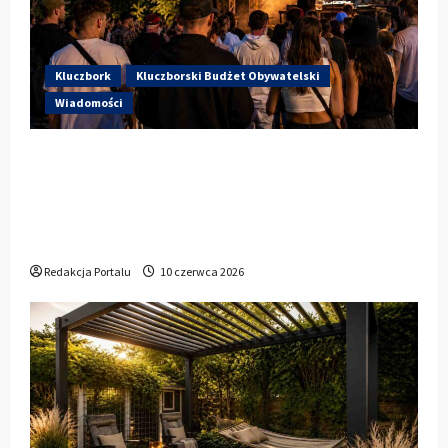
Kluczbork
Kluczborski Budżet Obywatelski
Wiadomości
Hip-Hop KLU Festival wraca do
głosowania. Centrum Kultury w
Kluczborku zachęca mieszkańców do
udziału w KBO
Redakcja Portalu
10 czerwca 2026