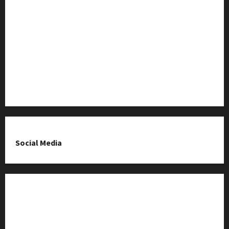
Baza Firm z Kluczborka
Imprezy i wydarzenia
O nas & Kontakt
Polityka prywatności
Social Media
Fanpage na Facebooku
Grupa na Facebooku