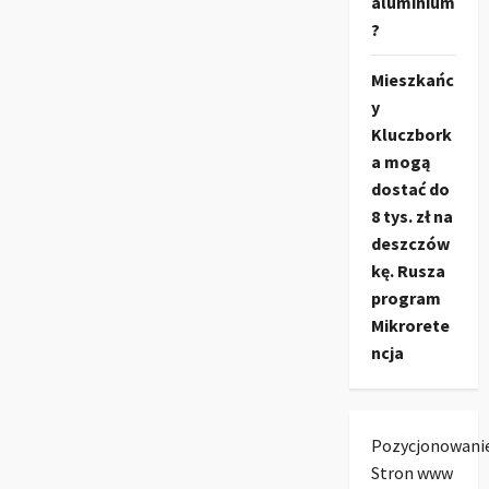
aluminium
?
Mieszkańc
y
Kluczbork
a mogą
dostać do
8 tys. zł na
deszczów
kę. Rusza
program
Mikrorete
ncja
Pozycjonowani
Stron www