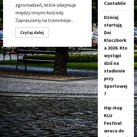
Cantabile
zgromadzeń, które obejmuje
między innymi kościoły.
Dzisiaj
Zapraszamy na transmisje...
startują
Dni
Dowiedz
Czytaj dalej
się
Kluczbork
więcej
o
a 2026. Kto
Msze
Święte
wystąpi
Wielkanocne
w
dziś na
Kluczborku
stadionie
–
Oglądaj
przy
w
internecie
Sportowej
?
Hip-Hop
KLU
Festival
wraca do