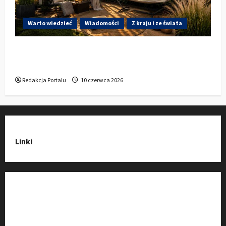
Warto wiedzieć
Wiadomości
Z kraju i ze świata
Gdzie w Kluczborku kupić dobrą pergolę
ogrodową z aluminium?
Redakcja Portalu
10 czerwca 2026
Linki
Strona Główna
Wiadomości