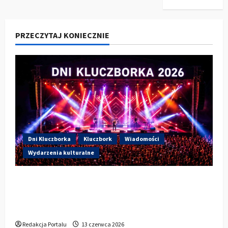
PRZECZYTAJ KONIECZNIE
Dni Kluczborka
Kluczbork
Wiadomości
Wydarzenia kulturalne
Dzisiaj drugi dzień Dni Kluczborka 2026.
Wieczorem na scenie Łzy, Bass Brass i
Cantabile
Redakcja Portalu
13 czerwca 2026