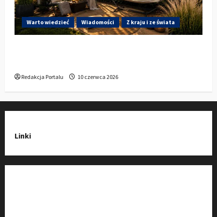
Warto wiedzieć
Wiadomości
Z kraju i ze świata
Gdzie w Kluczborku kupić dobrą pergolę
ogrodową z aluminium?
Redakcja Portalu
10 czerwca 2026
Linki
Strona Główna
Wiadomości