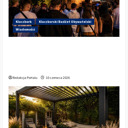
Kluczbork
Kluczborski Budżet Obywatelski
Wiadomości
Hip-Hop KLU Festival wraca do
głosowania. Centrum Kultury w
Kluczborku zachęca mieszkańców do
udziału w KBO
Redakcja Portalu
10 czerwca 2026