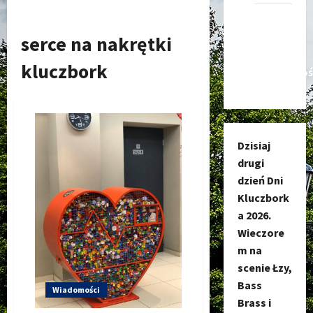
Kanał
nadawczy
serce na nakrętki
Kluczbork
kluczbork
Społecznoś
Dzisiaj
drugi
dzień Dni
Kluczbork
a 2026.
Wieczore
m na
scenie Łzy,
Bass
Wiadomości
Brass i