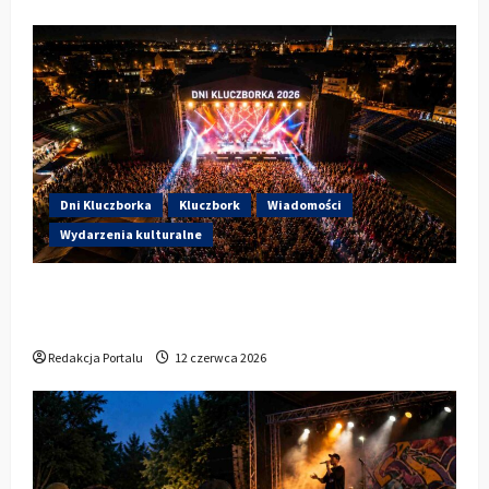
Dni Kluczborka
Kluczbork
Wiadomości
Wydarzenia kulturalne
Dzisiaj startują Dni Kluczborka 2026. Kto
wystąpi dziś na stadionie przy Sportowej?
Redakcja Portalu
12 czerwca 2026