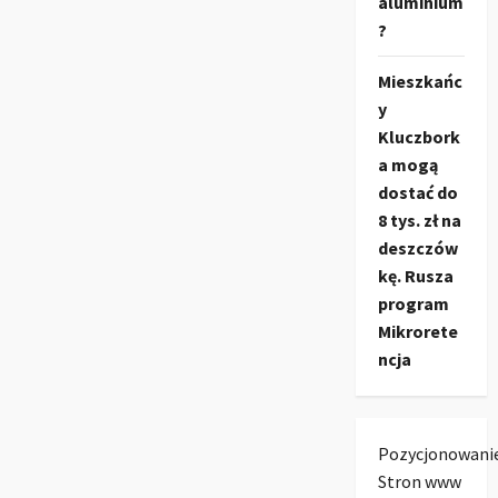
aluminium
?
Mieszkańc
y
Kluczbork
a mogą
dostać do
8 tys. zł na
deszczów
kę. Rusza
program
Mikrorete
ncja
Pozycjonowani
Stron www