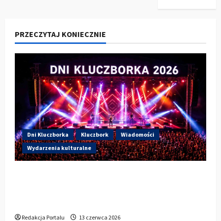
PRZECZYTAJ KONIECZNIE
Dni Kluczborka
Kluczbork
Wiadomości
Wydarzenia kulturalne
Dzisiaj drugi dzień Dni Kluczborka 2026.
Wieczorem na scenie Łzy, Bass Brass i
Cantabile
Redakcja Portalu
13 czerwca 2026