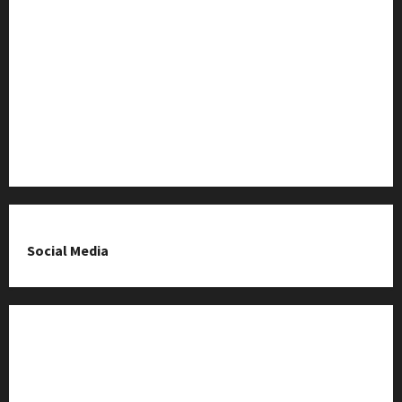
Baza Firm z Kluczborka
Imprezy i wydarzenia
O nas & Kontakt
Polityka prywatności
Social Media
Fanpage na Facebooku
Grupa na Facebooku