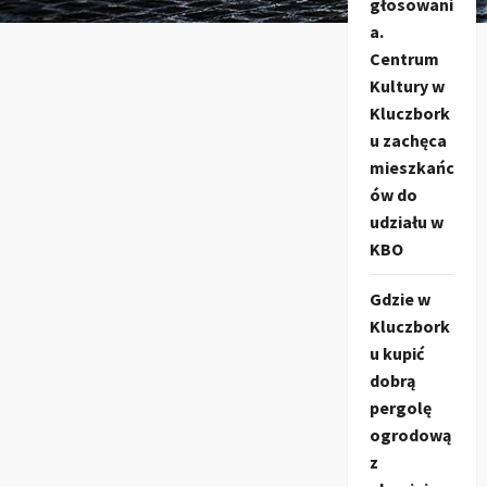
je
głosowani
w
a.
kilka
dni.
Centrum
Kultury w
Kluczbork
u zachęca
mieszkańc
ów do
udziału w
KBO
Gdzie w
Kluczbork
u kupić
dobrą
pergolę
ogrodową
z