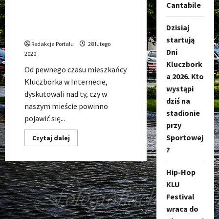
Cantabile
W Kinie bajka stanęło serce
na nakrętki. Zapełniono je w
Dzisiaj
kilka dni.
startują
Redakcja Portalu
28 lutego
Dni
2020
Kluczbork
Od pewnego czasu mieszkańcy
a 2026. Kto
Kluczborka w Internecie,
wystąpi
dyskutowali nad ty, czy w
dziś na
naszym mieście powinno
stadionie
pojawić się...
przy
Sportowej
Dowiedz
Czytaj dalej
się
?
więcej
o
W
Hip-Hop
Kinie
bajka
KLU
stanęło
serce
Festival
na
nakrętki.
wraca do
Zapełniono