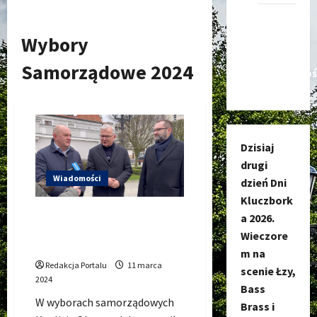
Kanał
nadawczy
Wybory
Kluczbork
Samorządowe 2024
Społecznoś
Dzisiaj
drugi
Wiadomości
dzień Dni
Kluczbork
Burmistrz Kluczborka
a 2026.
Jarosław Kielar z poparciem
Wieczore
Koalicji Obywatelskiej
m na
Redakcja Portalu
11 marca
scenie Łzy,
2024
Bass
W wyborach samorządowych
Brass i