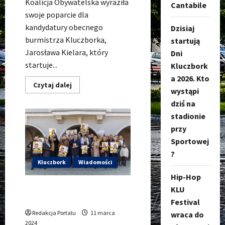
Koalicja Obywatelska wyraziła
Cantabile
swoje poparcie dla
kandydatury obecnego
Dzisiaj
burmistrza Kluczborka,
startują
Jarosława Kielara, który
Dni
startuje...
Kluczbork
a 2026. Kto
Dowiedz
Czytaj dalej
wystąpi
się
więcej
dziś na
o
Burmistrz
stadionie
Kluczborka
Jarosław
przy
Kielar
z
Sportowej
poparciem
?
Koalicji
Obywatelskiej
Kluczbork
Wiadomości
Hip-Hop
Piotr Pośpiech kandydatem
KLU
na Burmistrza Kluczborka!
Festival
Redakcja Portalu
11 marca
wraca do
2024