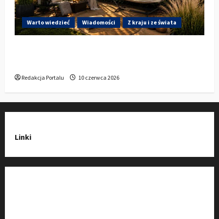
Warto wiedzieć
Wiadomości
Z kraju i ze świata
Gdzie w Kluczborku kupić dobrą pergolę
ogrodową z aluminium?
Redakcja Portalu
10 czerwca 2026
Linki
Strona Główna
Wiadomości