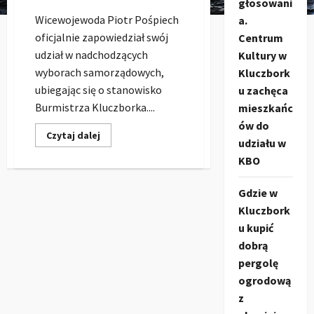
głosowani
Wicewojewoda Piotr Pośpiech
a.
oficjalnie zapowiedział swój
Centrum
udział w nadchodzących
Kultury w
wyborach samorządowych,
Kluczbork
ubiegając się o stanowisko
u zachęca
Burmistrza Kluczborka....
mieszkańc
ów do
Dowiedz
Czytaj dalej
udziału w
się
więcej
KBO
o
Piotr
Pośpiech
Gdzie w
kandydatem
na
Kluczbork
Burmistrza
Kluczborka!
u kupić
dobrą
pergolę
ogrodową
z