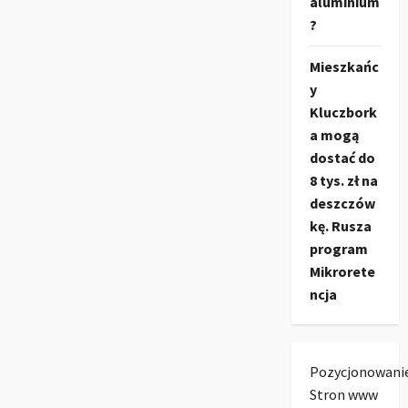
aluminium
?
Mieszkańc
y
Kluczbork
a mogą
dostać do
8 tys. zł na
deszczów
kę. Rusza
program
Mikrorete
ncja
Pozycjonowani
Stron www