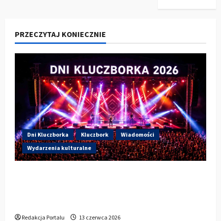
PRZECZYTAJ KONIECZNIE
Dni Kluczborka
Kluczbork
Wiadomości
Wydarzenia kulturalne
Dzisiaj drugi dzień Dni Kluczborka 2026.
Wieczorem na scenie Łzy, Bass Brass i
Cantabile
Redakcja Portalu
13 czerwca 2026