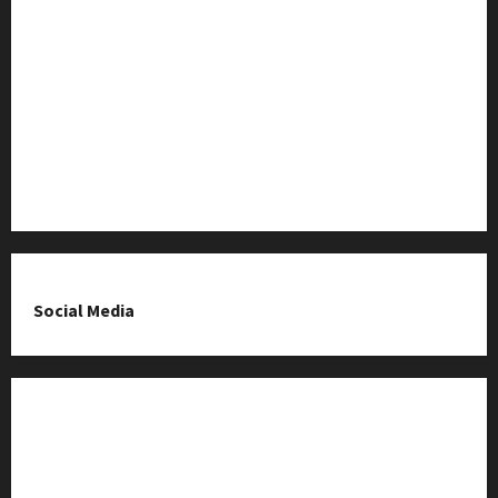
Baza Firm z Kluczborka
Imprezy i wydarzenia
O nas & Kontakt
Polityka prywatności
Social Media
Fanpage na Facebooku
Grupa na Facebooku