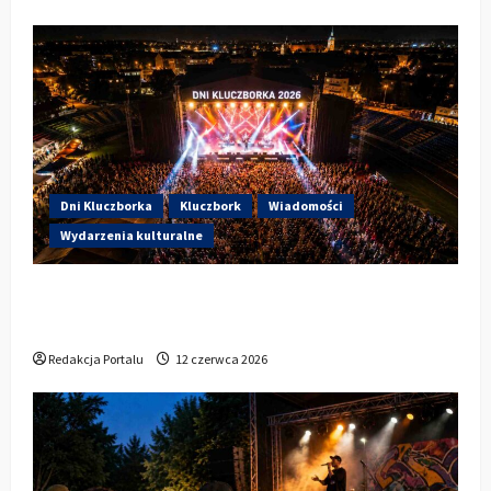
Dni Kluczborka
Kluczbork
Wiadomości
Wydarzenia kulturalne
Dzisiaj startują Dni Kluczborka 2026. Kto
wystąpi dziś na stadionie przy Sportowej?
Redakcja Portalu
12 czerwca 2026