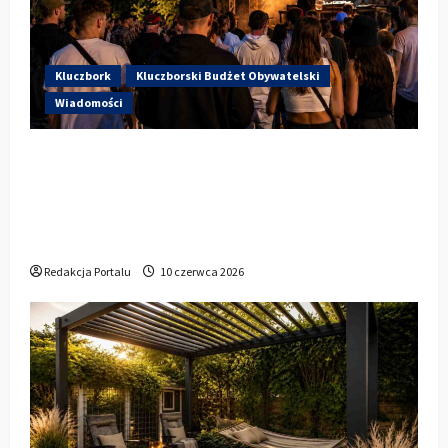
Kluczbork
Kluczborski Budżet Obywatelski
Wiadomości
Hip-Hop KLU Festival wraca do
głosowania. Centrum Kultury w
Kluczborku zachęca mieszkańców do
udziału w KBO
Redakcja Portalu
10 czerwca 2026