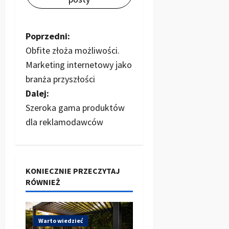
Z
Poprzedni:
Obfite złoża możliwości.
o
Marketing internetowy jako
b
branża przyszłości
Dalej:
a
Szeroka gama produktów
c
dla reklamodawców
z
w
KONIECZNIE PRZECZYTAJ
RÓWNIEŻ
p
i
Warto wiedzieć