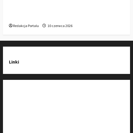
Gdzie w Kluczborku kupić dobrą pergolę
ogrodową z aluminium?
Redakcja Portalu
10 czerwca 2026
Linki
Strona Główna
Wiadomości
Baza Firm z Kluczborka
Imprezy i wydarzenia