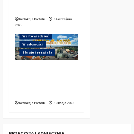
– wybierz Kryminologię
we Wrocławiu
Redakcja Portalu
14 września
2025
Warto wiedzieć
Wiadomości
Z kraju i ze świata
OPOLSKIE stawia na
zmianę. Kto prowadzi
przed drugą turą
wyborów?
Redakcja Portalu
30 maja 2025
PRZECZYTAJ KONIECZNIE