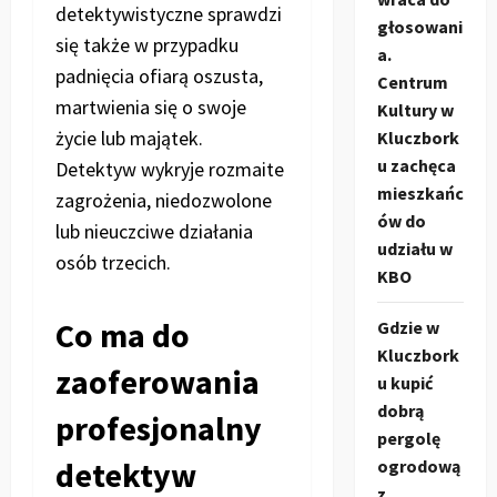
detektywistyczne sprawdzi
głosowani
się także w przypadku
a.
padnięcia ofiarą oszusta,
Centrum
martwienia się o swoje
Kultury w
życie lub majątek.
Kluczbork
u zachęca
Detektyw wykryje rozmaite
mieszkańc
zagrożenia, niedozwolone
ów do
lub nieuczciwe działania
udziału w
osób trzecich.
KBO
Co ma do
Gdzie w
Kluczbork
zaoferowania
u kupić
dobrą
profesjonalny
pergolę
detektyw
ogrodową
z