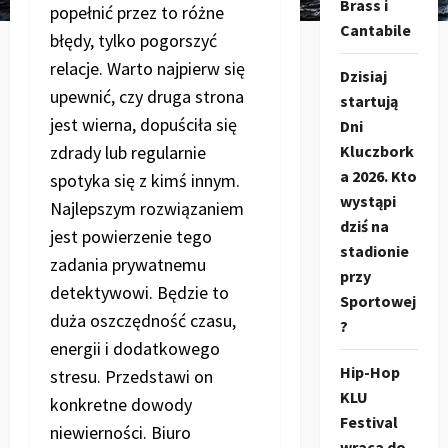
Brass i
popełnić przez to różne
Cantabile
błędy, tylko pogorszyć
relacje. Warto najpierw się
Dzisiaj
upewnić, czy druga strona
startują
jest wierna, dopuściła się
Dni
zdrady lub regularnie
Kluczbork
a 2026. Kto
spotyka się z kimś innym.
wystąpi
Najlepszym rozwiązaniem
dziś na
jest powierzenie tego
stadionie
zadania prywatnemu
przy
detektywowi. Będzie to
Sportowej
duża oszczędność czasu,
?
energii i dodatkowego
Hip-Hop
stresu. Przedstawi on
KLU
konkretne dowody
Festival
niewierności. Biuro
wraca do