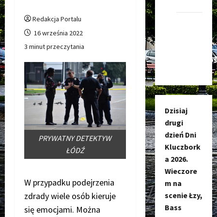
Kluczbork
Redakcja Portalu
Kanał
16 września 2022
nadawczy
3 minut przeczytania
Kluczbork
Społecznoś
Dzisiaj
drugi
dzień Dni
PRYWATNY DETEKTYW
Kluczbork
ŁÓDŹ
a 2026.
Wieczore
W przypadku podejrzenia
m na
zdrady wiele osób kieruje
scenie Łzy,
Bass
się emocjami. Można