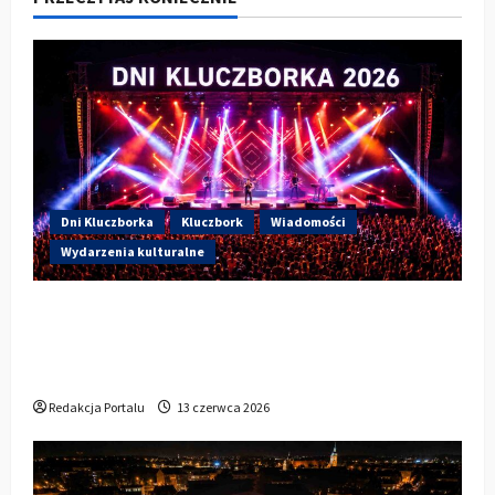
Dni Kluczborka
Kluczbork
Wiadomości
Wydarzenia kulturalne
Dzisiaj drugi dzień Dni Kluczborka 2026.
Wieczorem na scenie Łzy, Bass Brass i
Cantabile
Redakcja Portalu
13 czerwca 2026