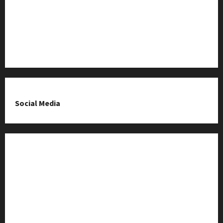
O nas & Kontakt
Polityka prywatności
Social Media
Fanpage na Facebooku
Grupa na Facebooku
Kanał komunikacyjny
Kanał YouTube