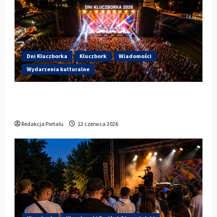
Dni Kluczborka
Kluczbork
Wiadomości
Wydarzenia kulturalne
Dzisiaj startują Dni Kluczborka 2026. Kto
wystąpi dziś na stadionie przy Sportowej?
Redakcja Portalu
12 czerwca 2026