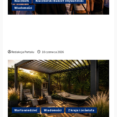
Kluczbork
Kluczborski Budżet Obywatelski
Wiadomości
Hip-Hop KLU Festival wraca do
głosowania. Centrum Kultury w
Kluczborku zachęca mieszkańców do
udziału w KBO
Redakcja Portalu
10 czerwca 2026
Warto wiedzieć
Wiadomości
Z kraju i ze świata