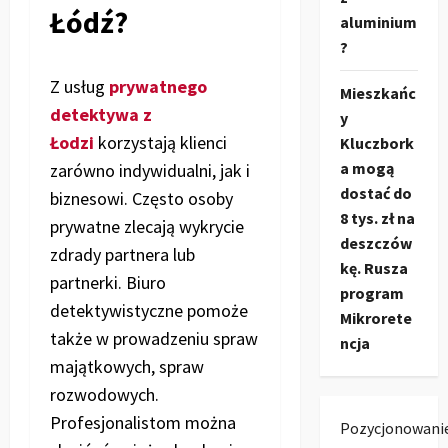
Łódź?
aluminium
?
Z usług
prywatnego
Mieszkańc
detektywa z
y
Łodzi
korzystają klienci
Kluczbork
a mogą
zarówno indywidualni, jak i
dostać do
biznesowi. Często osoby
8 tys. zł na
prywatne zlecają wykrycie
deszczów
zdrady partnera lub
kę. Rusza
partnerki. Biuro
program
detektywistyczne pomoże
Mikrorete
także w prowadzeniu spraw
ncja
majątkowych, spraw
rozwodowych.
Profesjonalistom można
Pozycjonowani